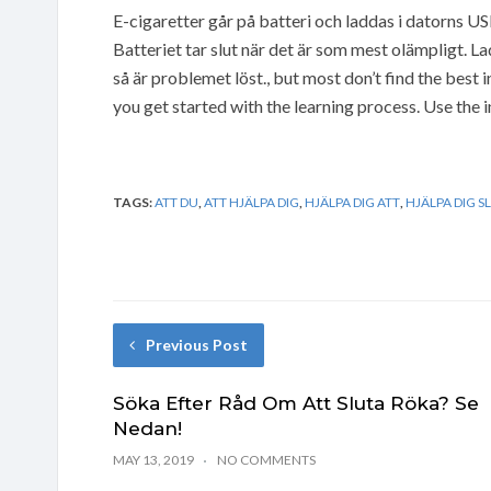
E-cigaretter går på batteri och laddas i datorns USB
Batteriet tar slut när det är som mest olämpligt. L
så är problemet löst., but most don’t find the best 
you get started with the learning process. Use the 
TAGS:
ATT DU
,
ATT HJÄLPA DIG
,
HJÄLPA DIG ATT
,
HJÄLPA DIG S
Previous Post
Söka Efter Råd Om Att Sluta Röka? Se
Nedan!
MAY 13, 2019
NO COMMENTS