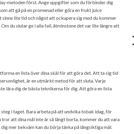
lay-metoden först. Ange uppgifter som du förbinder dig
 som att gå på en promenad eller göra en frukt juice
t sinne lite tid och något att ockupera sig med du kommer
 du slutar ge i alla fall, åtminstone det var lite längre att
orma en lista över dina skäl för att göra det. Att ta sig tid
n personlighet, är en utmärkt metod för att sluta. Varje
 lära dig de bästa teknikerna för dig. Att göra en lista
 steg i taget. Bara arbeta på att undvika tobak idag, för
u tror att dina mål inte är så långt borta, kommer du att vara
 dig mer bekväm kan du börja tänka på långsiktiga mål.