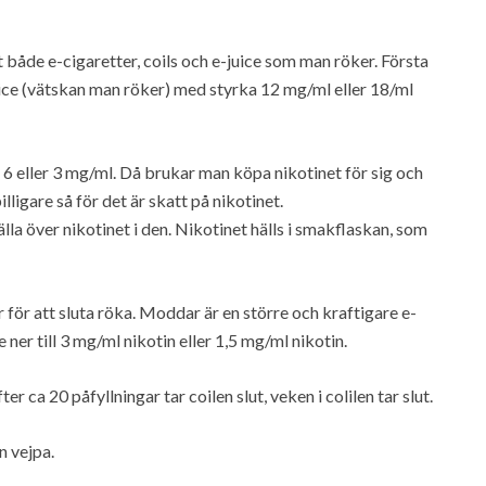
t både e-cigaretter, coils och e-juice som man röker. Första
ce (vätskan man röker) med styrka 12 mg/ml eller 18/ml
a 6 eller 3 mg/ml. Då brukar man köpa nikotinet för sig och
billigare så för det är skatt på nikotinet.
älla över nikotinet i den. Nikotinet hälls i smakflaskan, som
r för att sluta röka. Moddar är en större och kraftigare e-
ner till 3 mg/ml nikotin eller 1,5 mg/ml nikotin.
r ca 20 påfyllningar tar coilen slut, veken i colilen tar slut.
n vejpa.