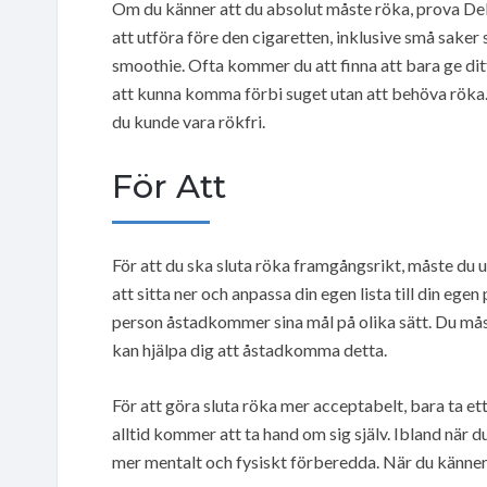
Om du känner att du absolut måste röka, prova De
att utföra före den cigaretten, inklusive små saker
smoothie. Ofta kommer du att finna att bara ge dit
att kunna komma förbi suget utan att behöva röka. Om
du kunde vara rökfri.
För Att
För att du ska sluta röka framgångsrikt, måste du utf
att sitta ner och anpassa din egen lista till din ege
person åstadkommer sina mål på olika sätt. Du måste
kan hjälpa dig att åstadkomma detta.
För att göra sluta röka mer acceptabelt, bara ta ett
alltid kommer att ta hand om sig själv. Ibland när d
mer mentalt och fysiskt förberedda. När du känner