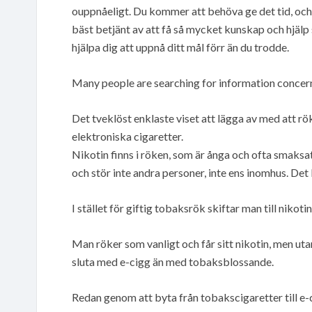
ouppnåeligt. Du kommer att behöva ge det tid, och
bäst betjänt av att få så mycket kunskap och hjälp
hjälpa dig att uppnå ditt mål förr än du trodde.
Many people are searching for information concerni
Det tveklöst enklaste viset att lägga av med att röka
elektroniska cigaretter.
Nikotin finns i röken, som är ånga och ofta smaksa
och stör inte andra personer, inte ens inomhus. Det 
I stället för giftig tobaksrök skiftar man till nikot
Man röker som vanligt och får sitt nikotin, men uta
sluta med e-cigg än med tobaksblossande.
Redan genom att byta från tobakscigaretter till e