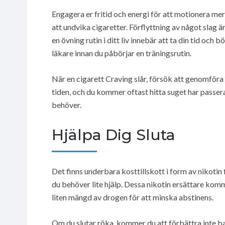
Engagera er fritid och energi för att motionera mer,
att undvika cigaretter. Förflyttning av något slag är
en övning rutin i ditt liv innebär att ta din tid oc
läkare innan du påbörjar en träningsrutin.
När en cigarett Craving slår, försök att genomföra
tiden, och du kommer oftast hitta suget har passer
behöver.
Hjälpa Dig Sluta
Det finns underbara kosttillskott i form av nikotin
du behöver lite hjälp. Dessa nikotin ersättare komm
liten mängd av drogen för att minska abstinens.
Om du slutar röka, kommer du att förbättra inte ba