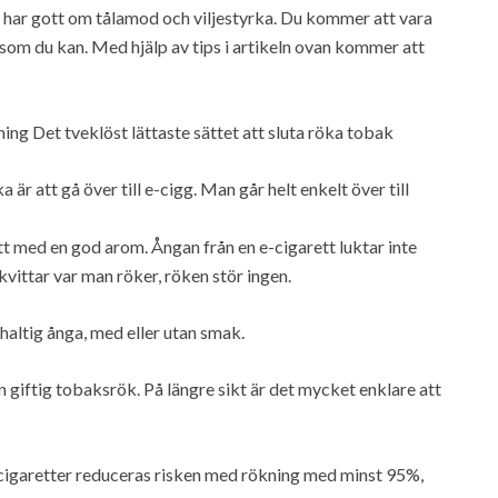
 har gott om tålamod och viljestyrka. Du kommer att vara
 som du kan. Med hjälp av tips i artikeln ovan kommer att
ng Det tveklöst lättaste sättet att sluta röka tobak
 är att gå över till e-cigg. Man går helt enkelt över till
tt med en god arom. Ångan från en e-cigarett luktar inte
kvittar var man röker, röken stör ingen.
inhaltig ånga, med eller utan smak.
n giftig tobaksrök. På längre sikt är det mycket enklare att
-cigaretter reduceras risken med rökning med minst 95%,