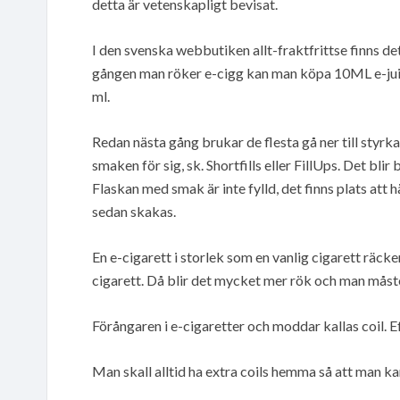
detta är vetenskapligt bevisat.
I den svenska webbutiken allt-fraktfrittse finns de
gången man röker e-cigg kan man köpa 10ML e-jui
ml.
Redan nästa gång brukar de flesta gå ner till styrk
smaken för sig, sk. Shortfills eller FillUps. Det blir 
Flaskan med smak är inte fylld, det finns plats att h
sedan skakas.
En e-cigarett i storlek som en vanlig cigarett räcke
cigarett. Då blir det mycket mer rök och man måste 
Förångaren i e-cigaretter och moddar kallas coil. Efte
Man skall alltid ha extra coils hemma så att man ka