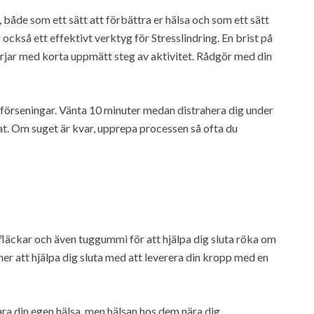
 både som ett sätt att förbättra er hälsa och som ett sätt
 också ett effektivt verktyg för Stresslindring. En brist på
h börjar med korta uppmätt steg av aktivitet. Rådgör med din
 förseningar. Vänta 10 minuter medan distrahera dig under
at. Om suget är kvar, upprepa processen så ofta du
 fläckar och även tuggummi för att hjälpa dig sluta röka om
er att hjälpa dig sluta med att leverera din kropp med en
ra din egen hälsa, men hälsan hos dem nära dig.