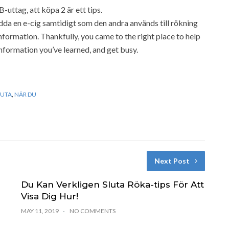
-uttag, att köpa 2 är ett tips.
adda en e-cig samtidigt som den andra används till rökning
information. Thankfully, you came to the right place to help
information you’ve learned, and get busy.
LUTA
,
NÄR DU
Next Post
Du Kan Verkligen Sluta Röka-tips För Att
Visa Dig Hur!
MAY 11, 2019
NO COMMENTS