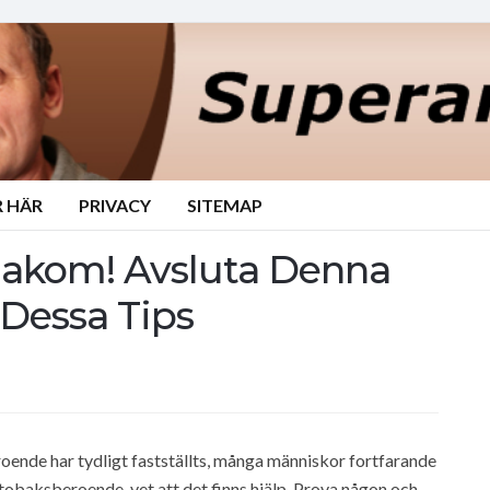
 HÄR
PRIVACY
SITEMAP
akom! Avsluta Denna
Dessa Tips
oende har tydligt fastställts, många människor fortfarande
tobaksberoende, vet att det finns hjälp. Prova någon och