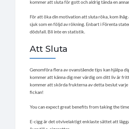
kommer att sluta för gott och aldrig tända en annan
För att öka din motivation att sluta röka, kom ihåg
sjuk som en följd av rökning. Enbart i Förenta state
dödsfall. Bli inte en statistik.
Att Sluta
Genomföra flera av ovanstående tips kan hjälpa dig
kommer att känna dig mer värdig om ditt liv är fritt
kommer att skörda frukterna av detta beslut varje 
fickan!
You can expect great benefits from taking the time 
E-cigg är det otvivelaktigt enklaste sättet att läg
över till a-cigaretter.