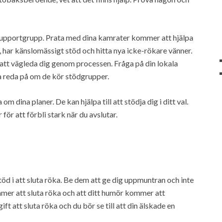
n supportgrupp. Prata med dina kamrater kommer att hjälpa
, har känslomässigt stöd och hitta nya icke-rökare vänner.
g att vägleda dig genom processen. Fråga på din lokala
a reda på om de kör stödgrupper.
om dina planer. De kan hjälpa till att stödja dig i ditt val.
ör att förbli stark när du avslutar.
töd i att sluta röka. Be dem att ge dig uppmuntran och inte
ommer att sluta röka och att ditt humör kommer att
ift att sluta röka och du bör se till att din älskade en