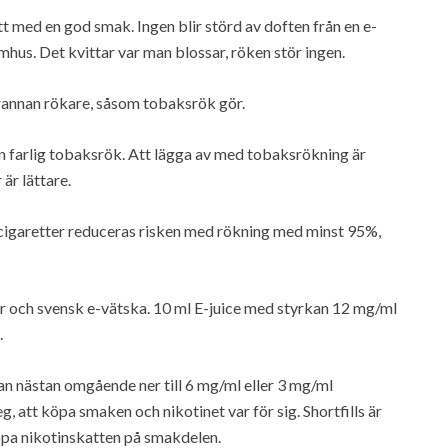
t med en god smak. Ingen blir störd av doften från en e-
nomhus. Det kvittar var man blossar, röken stör ingen.
rannan rökare, såsom tobaksrök gör.
an farlig tobaksrök. Att lägga av med tobaksrökning är
är lättare.
-cigaretter reduceras risken med rökning med minst 95%,
ter och svensk e-vätska. 10 ml E-juice med styrkan 12 mg/ml
.
man nästan omgående ner till 6 mg/ml eller 3 mg/ml
eg, att köpa smaken och nikotinet var för sig. Shortfills är
ippa nikotinskatten på smakdelen.