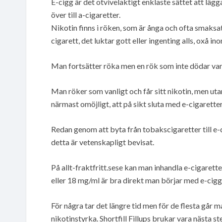
E-cigg är det otvivelaktigt enklaste sättet att läg
över till a-cigaretter.
Nikotin finns i röken, som är ånga och ofta smaksat
cigarett, det luktar gott eller ingenting alls, oxå i
Man fortsätter röka men en rök som inte dödar va
Man röker som vanligt och får sitt nikotin, men ut
närmast omöjligt, att på sikt sluta med e-cigaretter 
Redan genom att byta från tobakscigaretter till e
detta är vetenskapligt bevisat.
På allt-fraktfritt.sese kan man inhandla e-cigaret
eller 18 mg/ml är bra direkt man börjar med e-cigg
För några tar det längre tid men för de flesta går 
nikotinstyrka. Shortfill Fillups brukar vara nästa st