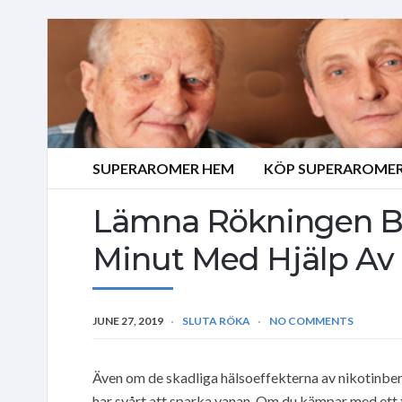
SUPERAROMER HEM
KÖP SUPERAROMER
Lämna Rökningen B
Minut Med Hjälp Av 
JUNE 27, 2019
SLUTA RÖKA
NO COMMENTS
Även om de skadliga hälsoeffekterna av nikotinber
har svårt att sparka vanan. Om du kämpar med ett 