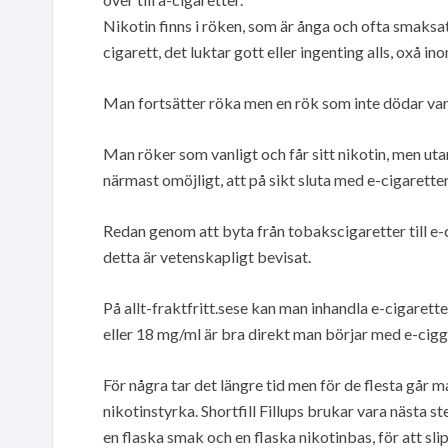
Nikotin finns i röken, som är ånga och ofta smaksat
cigarett, det luktar gott eller ingenting alls, oxå i
Man fortsätter röka men en rök som inte dödar va
Man röker som vanligt och får sitt nikotin, men ut
närmast omöjligt, att på sikt sluta med e-cigaretter 
Redan genom att byta från tobakscigaretter till e
detta är vetenskapligt bevisat.
På allt-fraktfritt.sese kan man inhandla e-cigaret
eller 18 mg/ml är bra direkt man börjar med e-cigg
För några tar det längre tid men för de flesta går 
nikotinstyrka. Shortfill Fillups brukar vara nästa st
en flaska smak och en flaska nikotinbas, för att sl