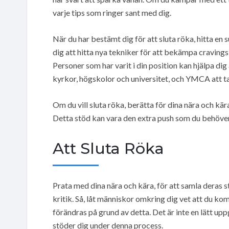
varje tips som ringer sant med dig.
När du har bestämt dig för att sluta röka, hitta e
dig att hitta nya tekniker för att bekämpa cravings
Personer som har varit i din position kan hjälpa di
kyrkor, högskolor och universitet, och YMCA att t
Om du vill sluta röka, berätta för dina nära och kära 
Detta stöd kan vara den extra push som du behöver f
Att Sluta Röka
Prata med dina nära och kära, för att samla deras s
kritik. Så, låt människor omkring dig vet att du k
förändras på grund av detta. Det är inte en lätt uppg
stöder dig under denna process.