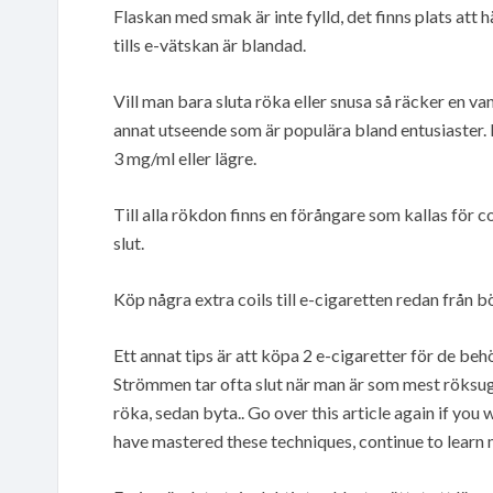
Flaskan med smak är inte fylld, det finns plats att h
tills e-vätskan är blandad.
Vill man bara sluta röka eller snusa så räcker en v
annat utseende som är populära bland entusiaster. 
3 mg/ml eller lägre.
Till alla rökdon finns en förångare som kallas för coi
slut.
Köp några extra coils till e-cigaretten redan från b
Ett annat tips är att köpa 2 e-cigaretter för de beh
Strömmen tar ofta slut när man är som mest röksugen
röka, sedan byta.. Go over this article again if yo
have mastered these techniques, continue to learn 