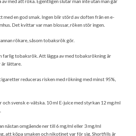
ga av med att röka. Egentligen slutar man inte utan man går
t med en god smak. Ingen blir störd av doften från en e-
nomhus. Det kvittar var man blossar, röken stör ingen.
rannan rökare, såsom tobaksrök gör.
an farlig tobaksrök. Att lägga av med tobaksrökning är
är lättare.
-cigaretter reduceras risken med rökning med minst 95%,
ter och svensk e-vätska. 10 ml E-juice med styrkan 12 mg/ml
.
man nästan omgående ner till 6 mg/ml eller 3 mg/ml
eg, att köpa smaken och nikotinet var för sig. Shortfills är