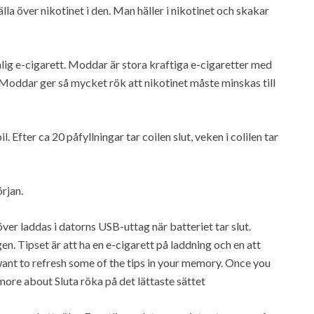
älla över nikotinet i den. Man häller i nikotinet och skakar
anlig e-cigarett. Moddar är stora kraftiga e-cigaretter med
Moddar ger så mycket rök att nikotinet måste minskas till
l. Efter ca 20 påfyllningar tar coilen slut, veken i colilen tar
örjan.
över laddas i datorns USB-uttag när batteriet tar slut.
. Tipset är att ha en e-cigarett på laddning och en att
u want to refresh some of the tips in your memory. Once you
more about Sluta röka på det lättaste sättet