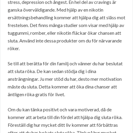
stress, depression och ångest. En hel del av cravings är
ganska överväldigande. Med hjälp av en nikotin
ersättningsbehandling kommer att hjälpa dig att slåss mot
frestelsen. Det finns många studier som visar med hjälp av
tuggummi, romber, eller nikotin fläckar ökar chansen att
sluta. Använd inte dessa produkter om du för närvarande
röker.
Se till att berätta för din familj och vänner du har beslutat
att sluta röka. De kan sedan stödja dig i dina
ansträngningar. Ju mer stöd du har, desto mer motivation
måste du sluta. Detta kommer att öka dina chanser att
äntligen röka gratis för livet.
Om du kan tänka positivt och vara motiverad, då de
kommer att arbeta till din fördel att hjälpa dig sluta röka.
Föreställ dig hur mycket ditt liv kommer att förbättras
efter att du har lyckats sluta röka. Tänk på hur mycket