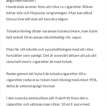
ånga med nikotin i.
Hundratals aromer finns att röka i e-cigaretter. Röken
luktar inte och förpestar omgivningen. Man kan alltså
blossa överallt utan att besvära någon.
Tobaksrökning dödar varannan tobaksrökare, man byter
helt enkelt till en annan nikotinhaltig rök, vapor.
Man får sitt nikotin och sysselsättningen med att röka
fortsätter som vanligt. Det är avsevärt lättare att på sikt
sluta helt med e-cigaretter än med tobak.
Redan genom att byta från tobakscigaretter till e-
cigaretter reduceras risken med rökning med minst 95%,
detta är vetenskapligt bevisat.
I den svenska webbutiken allt-fraktfritt finns det e-
cigaretter och vätskan man röker. 10 ml E-juice med