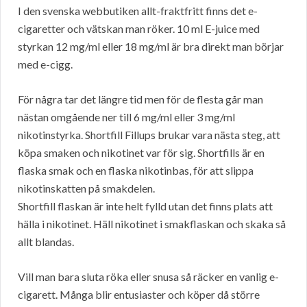
I den svenska webbutiken allt-fraktfritt finns det e-
cigaretter och vätskan man röker. 10 ml E-juice med
styrkan 12 mg/ml eller 18 mg/ml är bra direkt man börjar
med e-cigg.
För några tar det längre tid men för de flesta går man
nästan omgående ner till 6 mg/ml eller 3 mg/ml
nikotinstyrka. Shortfill Fillups brukar vara nästa steg, att
köpa smaken och nikotinet var för sig. Shortfills är en
flaska smak och en flaska nikotinbas, för att slippa
nikotinskatten på smakdelen.
Shortfill flaskan är inte helt fylld utan det finns plats att
hälla i nikotinet. Häll nikotinet i smakflaskan och skaka så
allt blandas.
Vill man bara sluta röka eller snusa så räcker en vanlig e-
cigarett. Många blir entusiaster och köper då större