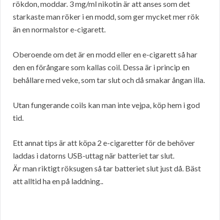
rökdon, moddar. 3 mg/ml nikotin är att anses som det
starkaste man röker i en modd, som ger mycket mer rök
än en normalstor e-cigarett.
Oberoende om det är en modd eller en e-cigarett så har
den en förångare som kallas coil. Dessa är i princip en
behållare med veke, som tar slut och då smakar ångan illa.
Utan fungerande coils kan man inte vejpa, köp hem i god
tid.
Ett annat tips är att köpa 2 e-cigaretter för de behöver
laddas i datorns USB-uttag när batteriet tar slut.
Är man riktigt röksugen så tar batteriet slut just då. Bäst
att alltid ha en på laddning..