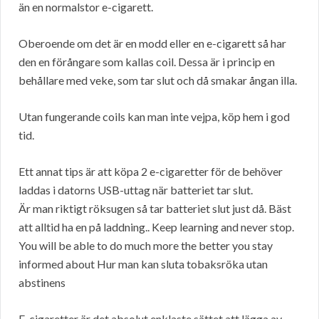
än en normalstor e-cigarett.
Oberoende om det är en modd eller en e-cigarett så har
den en förångare som kallas coil. Dessa är i princip en
behållare med veke, som tar slut och då smakar ångan illa.
Utan fungerande coils kan man inte vejpa, köp hem i god
tid.
Ett annat tips är att köpa 2 e-cigaretter för de behöver
laddas i datorns USB-uttag när batteriet tar slut.
Är man riktigt röksugen så tar batteriet slut just då. Bäst
att alltid ha en på laddning.. Keep learning and never stop.
You will be able to do much more the better you stay
informed about Hur man kan sluta tobaksröka utan
abstinens
E-cigaretter är det absolut enklaste sättet att lägga av