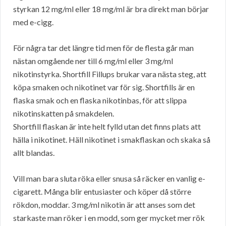
styrkan 12 mg/ml eller 18 mg/ml är bra direkt man börjar
med e-cigg.
För några tar det längre tid men för de flesta går man
nästan omgående ner till 6 mg/ml eller 3 mg/ml
nikotinstyrka. Shortfill Fillups brukar vara nästa steg, att
köpa smaken och nikotinet var för sig. Shortfills är en
flaska smak och en flaska nikotinbas, för att slippa
nikotinskatten på smakdelen.
Shortfill flaskan är inte helt fylld utan det finns plats att
hälla i nikotinet. Häll nikotinet i smakflaskan och skaka så
allt blandas.
Vill man bara sluta röka eller snusa så räcker en vanlig e-
cigarett. Många blir entusiaster och köper då större
rökdon, moddar. 3 mg/ml nikotin är att anses som det
starkaste man röker i en modd, som ger mycket mer rök