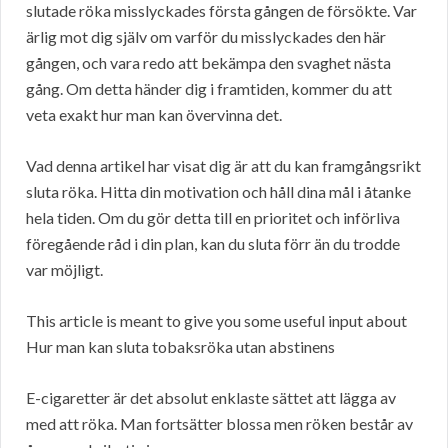
slutade röka misslyckades första gången de försökte. Var
ärlig mot dig själv om varför du misslyckades den här
gången, och vara redo att bekämpa den svaghet nästa
gång. Om detta händer dig i framtiden, kommer du att
veta exakt hur man kan övervinna det.
Vad denna artikel har visat dig är att du kan framgångsrikt
sluta röka. Hitta din motivation och håll dina mål i åtanke
hela tiden. Om du gör detta till en prioritet och införliva
föregående råd i din plan, kan du sluta förr än du trodde
var möjligt.
This article is meant to give you some useful input about
Hur man kan sluta tobaksröka utan abstinens
E-cigaretter är det absolut enklaste sättet att lägga av
med att röka. Man fortsätter blossa men röken består av