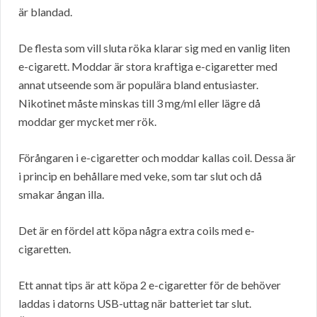
är blandad.
De flesta som vill sluta röka klarar sig med en vanlig liten
e-cigarett. Moddar är stora kraftiga e-cigaretter med
annat utseende som är populära bland entusiaster.
Nikotinet måste minskas till 3 mg/ml eller lägre då
moddar ger mycket mer rök.
Förångaren i e-cigaretter och moddar kallas coil. Dessa är
i princip en behållare med veke, som tar slut och då
smakar ångan illa.
Det är en fördel att köpa några extra coils med e-
cigaretten.
Ett annat tips är att köpa 2 e-cigaretter för de behöver
laddas i datorns USB-uttag när batteriet tar slut.