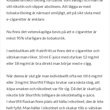
sitt nikotin och slipper abstinens. Att lägga av med
tobaksrökning är närmast omöjligt, att på sikt sluta med
e-cigaretter är enklare.
Nu finns det vetenskapliga bevis på att e-cigaretter är
minst 95% ofarligare än tobaksrök.
I webbutiken allt-fraktfritt.se finns det e-cigaretter och
vätskan man röker. 10 ml E-juice med styrkan 12 mg/ml
eller 18 mg/ml är bra direkt man börjar med e-cigg.
När denna är slut går man individuellt ofta ner till 6 mg/ml
eller 3 mg/ml. Shortfill Fillups brukar vara nästa steg, att
köpa smaken och nikotinet var för sig. Då det är skatt på
nikotin blir Shortfills billigare än nikotinhaltig e-juice.
I shortfill flaskan finns plats att hälla i nikotinet, den är inte
helt fylld. Man häller i nikotinet och skakar tills e-vätskan