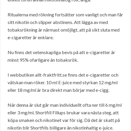
Ritualerna med rökning fortsätter som vanligt och man får
sitt nikotin och slipper abstinens. Att lägga av med
tobaksrökning är närmast omöjligt, att på sikt sluta med
e-cigaretter är enklare.
Nu finns det vetenskapliga bevis på att e-cigaretter är
minst 95% ofarligare än tobaksrök.
I webbutiken allt-fraktfritt.se finns det e-cigaretter och
vätskan man röker. 10 ml E-juice med styrkan 12 mg/ml
eller 18 mg/ml är bra direkt man börjar med e-cigg.
När denna är slut går man individuellt ofta ner till 6 mg/ml
eller 3 mg/ml. Shortfill Fillups brukar vara nästa steg, att
köpa smaken och nikotinet var för sig. Då det är skatt på
nikotin blir Shortfills billigare än nikotinhaltig e-juice.