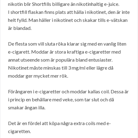
nikotin blir Shortfills billigare än nikotinhaltig e-juice.
I shortfill flaskan finns plats att hälla i nikotinet, den är inte
helt fylld. Man häller i nikotinet och skakar tills e-vätskan
är blandad.
De flesta som vill sluta röka klarar sig med en vanlig liten
e-cigarett. Moddar är stora kraftiga e-cigaretter med
annat utseende som är populära bland entusiaster.
Nikotinet måste minskas till 3 mg/ml eller lägre då
moddar ger mycket mer rök.
Förångaren i e-cigaretter och moddar kallas coil. Dessa är
i princip en behållare med veke, som tar slut och då
smakar ångan illa.
Det är en fördel att köpa några extra coils med e-
cigaretten.