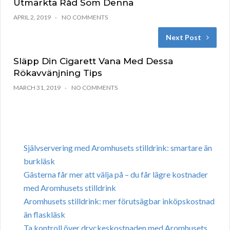
Utmärkta Råd Som Denna
APRIL 2, 2019
NO COMMENTS
Next Post
Släpp Din Cigarett Vana Med Dessa
Rökavvänjning Tips
MARCH 31, 2019
NO COMMENTS
Självservering med Aromhusets stilldrink: smartare än
burkläsk
Gästerna får mer att välja på – du får lägre kostnader
med Aromhusets stilldrink
Aromhusets stilldrink: mer förutsägbar inköpskostnad
än flaskläsk
Ta kontroll över dryckeskostnaden med Aromhusets