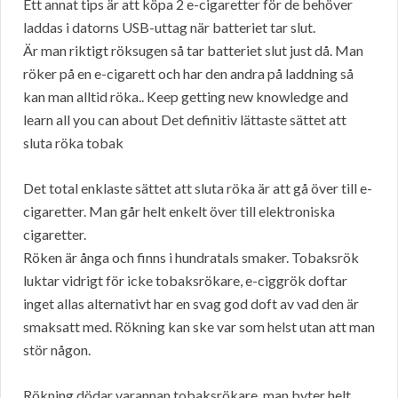
Ett annat tips är att köpa 2 e-cigaretter för de behöver
laddas i datorns USB-uttag när batteriet tar slut.
Är man riktigt röksugen så tar batteriet slut just då. Man
röker på en e-cigarett och har den andra på laddning så
kan man alltid röka.. Keep getting new knowledge and
learn all you can about Det definitiv lättaste sättet att
sluta röka tobak
Det total enklaste sättet att sluta röka är att gå över till e-
cigaretter. Man går helt enkelt över till elektroniska
cigaretter.
Röken är ånga och finns i hundratals smaker. Tobaksrök
luktar vidrigt för icke tobaksrökare, e-ciggrök doftar
inget allas alternativt har en svag god doft av vad den är
smaksatt med. Rökning kan ske var som helst utan att man
stör någon.
Rökning dödar varannan tobaksrökare, man byter helt