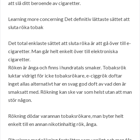
att slå ditt beroende av cigaretter.
Learning more concerning Det definitiv lättaste sättet att
sluta röka tobak
Det total enklaste sättet att sluta röka är att gå över till e-
cigaretter. Man går helt enkelt över till elektroniska
cigaretter.
Röken är ånga och finns i hundratals smaker. Tobaksrök
luktar vidrigt för icke tobaksrökare, e-ciggrök doftar
inget allas alternativt har en svag god doft av vad den är
smaksatt med. Rökning kan ske var som helst utan att man
stör någon.
Rökning dödar varannan tobaksrökare, man byter helt
enkelt till en annan nikotinhaltig rök, ånga.
Ritualerna med rökning fortsätter som vanligt och man får