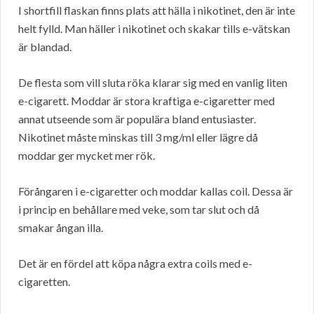
I shortfill flaskan finns plats att hälla i nikotinet, den är inte
helt fylld. Man häller i nikotinet och skakar tills e-vätskan
är blandad.
De flesta som vill sluta röka klarar sig med en vanlig liten
e-cigarett. Moddar är stora kraftiga e-cigaretter med
annat utseende som är populära bland entusiaster.
Nikotinet måste minskas till 3 mg/ml eller lägre då
moddar ger mycket mer rök.
Förångaren i e-cigaretter och moddar kallas coil. Dessa är
i princip en behållare med veke, som tar slut och då
smakar ångan illa.
Det är en fördel att köpa några extra coils med e-
cigaretten.