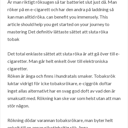
Är man riktigt röksugen så tar batteriet slut just då. Man
röker på en e-cigarett och har den andra på laddning så
kan man alltid röka. can benefit you immensely. This
article should help you get started on your journey to
mastering Det definitiv lättaste sättet att sluta röka
tobak
Det total enklaste sättet att sluta röka är att gå över till e-
cigaretter. Man går helt enkelt över till elektroniska
cigaretter.
Röken är ånga och finns i hundratals smaker. Tobaksrök
luktar vidrigt för icke tobaksrökare, e-ciggrök doftar
inget allas alternativt har en svag god doft av vad den är
smaksatt med. Rökning kan ske var som helst utan att man
stör någon.
Rökning dödar varannan tobaksrökare, man byter helt
enkelt till en annan nikotinhaltig rök, ånga.