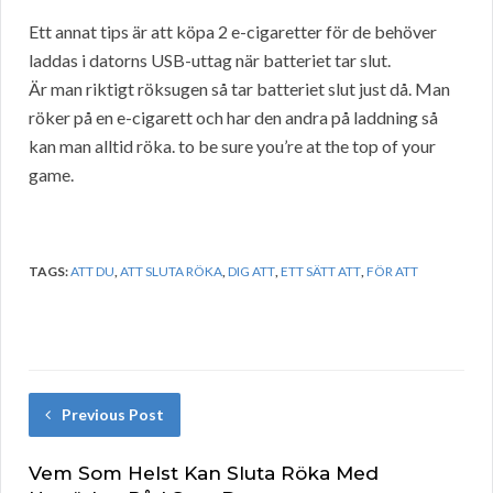
Ett annat tips är att köpa 2 e-cigaretter för de behöver
laddas i datorns USB-uttag när batteriet tar slut.
Är man riktigt röksugen så tar batteriet slut just då. Man
röker på en e-cigarett och har den andra på laddning så
kan man alltid röka. to be sure you’re at the top of your
game.
TAGS:
ATT DU
,
ATT SLUTA RÖKA
,
DIG ATT
,
ETT SÄTT ATT
,
FÖR ATT
Previous Post
Vem Som Helst Kan Sluta Röka Med