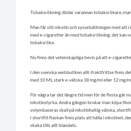
Tobaksrökning dödar varannan tobaksrökare, man byt
Man får sitt nikotin och sysselsättningen med att 
med e-cigaretter än med tobaksrökning, det kan ock
tobaksröka.
Nu finns det vetenskapliga bevis på att e-cigarett
I den svenska webbutiken allt-fraktfrittse finns de
med 10 ML stark e-vätska 18 mg/ml eller 12 mg/ml
För några tar det längre tid men för de flesta går 
nikotinstyrka. Andra gången brukar man köpa Shortfi
volymbaseras skall på nikotinhaltig vätska, shortfill
I shortfill flaskan finns plats att hälla i nikotinet, 
skaka tills allt blandats.