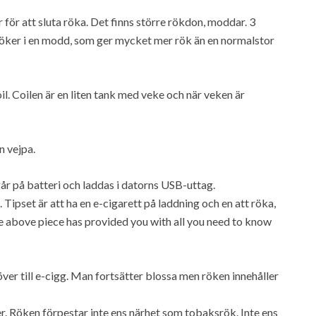
r för att sluta röka. Det finns större rökdon, moddar. 3
röker i en modd, som ger mycket mer rök än en normalstor
oil. Coilen är en liten tank med veke och när veken är
n vejpa.
går på batteri och laddas i datorns USB-uttag.
. Tipset är att ha en e-cigarett på laddning och en att röka,
e above piece has provided you with all you need to know
 över till e-cigg. Man fortsätter blossa men röken innehåller
r. Röken förpestar inte ens närhet som tobaksrök. Inte ens