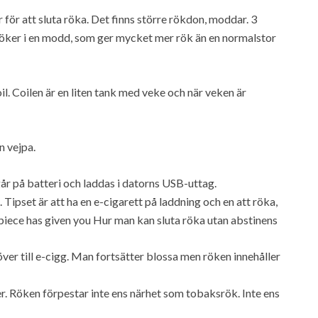
r för att sluta röka. Det finns större rökdon, moddar. 3
röker i en modd, som ger mycket mer rök än en normalstor
oil. Coilen är en liten tank med veke och när veken är
n vejpa.
går på batteri och laddas i datorns USB-uttag.
. Tipset är att ha en e-cigarett på laddning och en att röka,
 piece has given you Hur man kan sluta röka utan abstinens
 över till e-cigg. Man fortsätter blossa men röken innehåller
r. Röken förpestar inte ens närhet som tobaksrök. Inte ens