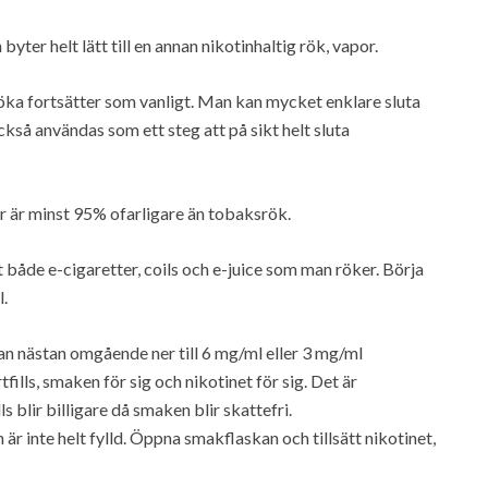
er helt lätt till en annan nikotinhaltig rök, vapor.
röka fortsätter som vanligt. Man kan mycket enklare sluta
så användas som ett steg att på sikt helt sluta
er är minst 95% ofarligare än tobaksrök.
t både e-cigaretter, coils och e-juice som man röker. Börja
.
man nästan omgående ner till 6 mg/ml eller 3 mg/ml
lls, smaken för sig och nikotinet för sig. Det är
s blir billigare då smaken blir skattefri.
den är inte helt fylld. Öppna smakflaskan och tillsätt nikotinet,