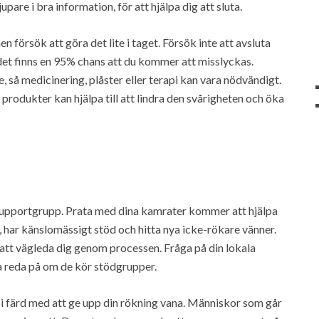
pare i bra information, för att hjälpa dig att sluta.
en försök att göra det lite i taget. Försök inte att avsluta
 det finns en 95% chans att du kommer att misslyckas.
så medicinering, plåster eller terapi kan vara nödvändigt.
produkter kan hjälpa till att lindra den svårigheten och öka
n supportgrupp. Prata med dina kamrater kommer att hjälpa
, har känslomässigt stöd och hitta nya icke-rökare vänner.
g att vägleda dig genom processen. Fråga på din lokala
a reda på om de kör stödgrupper.
är i färd med att ge upp din rökning vana. Människor som går