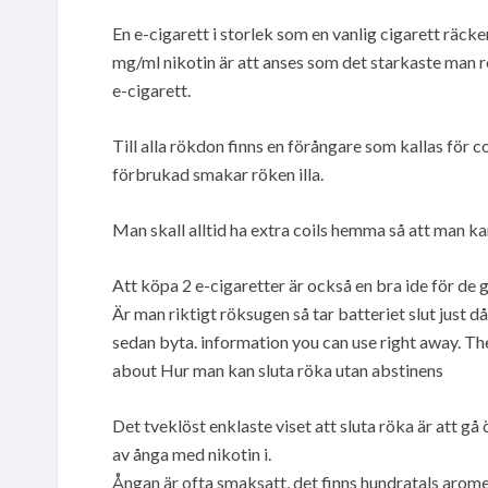
En e-cigarett i storlek som en vanlig cigarett räcke
mg/ml nikotin är att anses som det starkaste man 
e-cigarett.
Till alla rökdon finns en förångare som kallas för c
förbrukad smakar röken illa.
Man skall alltid ha extra coils hemma så att man ka
Att köpa 2 e-cigaretter är också en bra ide för de 
Är man riktigt röksugen så tar batteriet slut just då
sedan byta. information you can use right away. Th
about Hur man kan sluta röka utan abstinens
Det tveklöst enklaste viset att sluta röka är att gå
av ånga med nikotin i.
Ångan är ofta smaksatt, det finns hundratals arome