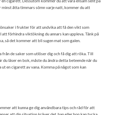
för en cigarett. Dessutom kommer du att vara ensam sent på
får minst åtta timmars sömn varje natt, kommer du att
nsaker i frukter för att undvika att få den vikt som
till att förhindra viktökning du annars kan uppleva. Tänk på
ka, så det kommer att bli sugen mat som galen.
 från de saker som utlöser dig och få dig att röka. Till
när du läser en bok, måste du ändra detta beteende när du
dra ut en cigarett av vana. Komma på något som kan
kommer att kunna ge dig användbara tips och råd för att
anser att din situation kräver det, han eller hon kan tycka