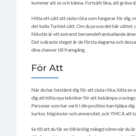
kommer att se och känna. Fortsätt läsa, att gräva dju
Hitta ett sätt att sluta röka som fungerar för dig, m
det kalla Turkiet sätt. Om du prova det här sättet,
Nikotin är ett extremt beroendeframkallande ämne, 
Det svåraste steget är de första dagarna och dessa 
dina chanser till framgång.
För Att
När du har bestämt dig för att sluta röka, hitta e
dig att hitta nya tekniker för att bekämpa cravings
Personer som har varit i din position kan hjälpa di
kyrkor, högskolor och universitet, och YMCA att t
Se till att du får en tillräcklig mängd sömn när du 