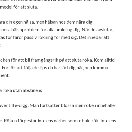
medel för att sluta.
ra din egen hälsa, men hälsan hos dem nära dig.
ndra hälsoproblem för alla omkring dig. När du avslutar,
as för faror passiv rökning för med sig. Det innebär att
.
en för att bli framgångsrik på att sluta röka. Kom alltid
Försök att följa de tips du har lärt dig här, och komma
nent.
ta röka utan abstinens
 över till e-cigg. Man fortsätter blossa men röken innehåller
r. Röken förpestar inte ens närhet som tobaksrök. Inte ens