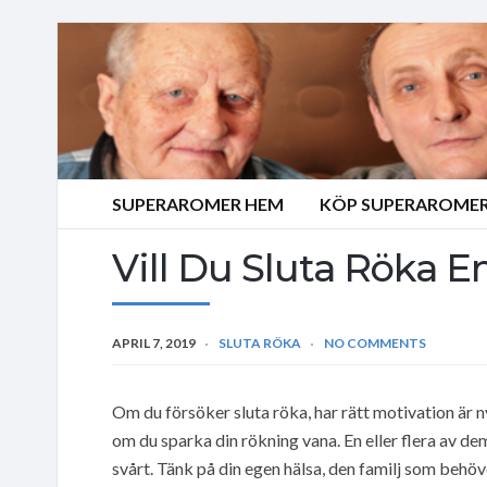
SUPERAROMER HEM
KÖP SUPERAROMER
Vill Du Sluta Röka E
APRIL 7, 2019
SLUTA RÖKA
NO COMMENTS
Om du försöker sluta röka, har rätt motivation är n
om du sparka din rökning vana. En eller flera av de
svårt. Tänk på din egen hälsa, den familj som behö