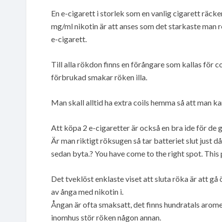
En e-cigarett i storlek som en vanlig cigarett räcke
mg/ml nikotin är att anses som det starkaste man 
e-cigarett.
Till alla rökdon finns en förångare som kallas för c
förbrukad smakar röken illa.
Man skall alltid ha extra coils hemma så att man ka
Att köpa 2 e-cigaretter är också en bra ide för de 
Är man riktigt röksugen så tar batteriet slut just då
sedan byta.? You have come to the right spot. This
Det tveklöst enklaste viset att sluta röka är att gå
av ånga med nikotin i.
Ångan är ofta smaksatt, det finns hundratals arome
inomhus stör röken någon annan.