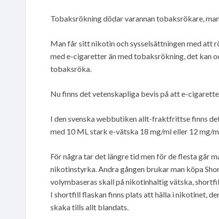
Tobaksrökning dödar varannan tobaksrökare, man byt
Man får sitt nikotin och sysselsättningen med att 
med e-cigaretter än med tobaksrökning, det kan ock
tobaksröka.
Nu finns det vetenskapliga bevis på att e-cigarett
I den svenska webbutiken allt-fraktfrittse finns de
med 10 ML stark e-vätska 18 mg/ml eller 12 mg/ml
För några tar det längre tid men för de flesta går 
nikotinstyrka. Andra gången brukar man köpa Shortfi
volymbaseras skall på nikotinhaltig vätska, shortfill
I shortfill flaskan finns plats att hälla i nikotinet, 
skaka tills allt blandats.