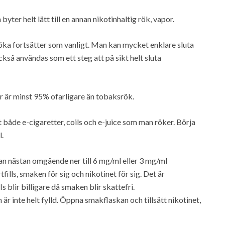
er helt lätt till en annan nikotinhaltig rök, vapor.
röka fortsätter som vanligt. Man kan mycket enklare sluta
så användas som ett steg att på sikt helt sluta
er är minst 95% ofarligare än tobaksrök.
t både e-cigaretter, coils och e-juice som man röker. Börja
.
man nästan omgående ner till 6 mg/ml eller 3 mg/ml
lls, smaken för sig och nikotinet för sig. Det är
s blir billigare då smaken blir skattefri.
den är inte helt fylld. Öppna smakflaskan och tillsätt nikotinet,