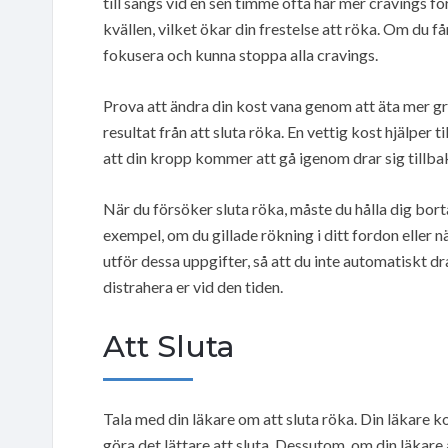
till sängs vid en sen timme ofta har mer cravings 
kvällen, vilket ökar din frestelse att röka. Om du 
fokusera och kunna stoppa alla cravings.
Prova att ändra din kost vana genom att äta mer grö
resultat från att sluta röka. En vettig kost hjälper 
att din kropp kommer att gå igenom drar sig tillba
När du försöker sluta röka, måste du hålla dig borta
exempel, om du gillade rökning i ditt fordon eller 
utför dessa uppgifter, så att du inte automatiskt 
distrahera er vid den tiden.
Att Sluta
Tala med din läkare om att sluta röka. Din läkare 
göra det lättare att sluta. Dessutom, om din läkare 