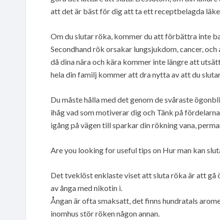
att det är bäst för dig att ta ett receptbelagda läke
Om du slutar röka, kommer du att förbättra inte ba
Secondhand rök orsakar lungsjukdom, cancer, och a
då dina nära och kära kommer inte längre att utsätt
hela din familj kommer att dra nytta av att du slutar
Du måste hålla med det genom de svåraste ögonblick
ihåg vad som motiverar dig och Tänk på fördelarna. 
igång på vägen till sparkar din rökning vana, perma
Are you looking for useful tips on Hur man kan slu
Det tveklöst enklaste viset att sluta röka är att gå
av ånga med nikotin i.
Ångan är ofta smaksatt, det finns hundratals arome
inomhus stör röken någon annan.