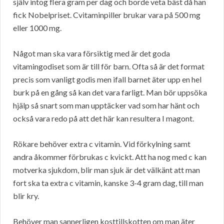
själv intog flera gram per dag och borde veta bäst då han
fick Nobelpriset. Cvitaminpiller brukar vara på 500 mg
eller 1000 mg.
Något man ska vara försiktig med är det goda
vitamingodiset som är till för barn. Ofta så är det format
precis som vanligt godis men ifall barnet äter upp en hel
burk på en gång så kan det vara farligt. Man bör uppsöka
hjälp så snart som man upptäcker vad som har hänt och
också vara redo på att det här kan resultera I magont.
Rökare behöver extra c vitamin. Vid förkylning samt
andra åkommer förbrukas c kvickt. Att ha nog med c kan
motverka sjukdom, blir man sjuk är det välkänt att man
fort ska ta extra c vitamin, kanske 3-4 gram dag, till man
blir kry.
Behöver man sannerligen kosttillskotten om man äter