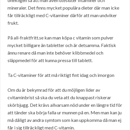
onekligen så att man även utesluter vitaminer och
mineraler. Det finns mycket populära dieter där man icke
får tillräckligt med C-vitaminer därför att man undviker
frukt.
På all-fraktfritt.se kan man köpa c vitamin som pulver
mycket billigare än tabletter och är detsamma. Faktisk
ännu renare då man inte behöver klibbmedel och
släppmedel för att kunna pressa till tablett.
Ta C-vitaminer för att må riktigt fint idag och imorgon
Om du är bekymrad för att du möjligen lider av
cvitaminbrist så ska du veta att du knappast riskerar
skörbjugg. Det krävs allvarsam nöd under en längre tid för
att tänder ska börja falla ur munnen på en. Men man kan ju
må dåligt av andra symtom som kan uppkomma då man ej
får i sig tillräckligt med C-vitamin.