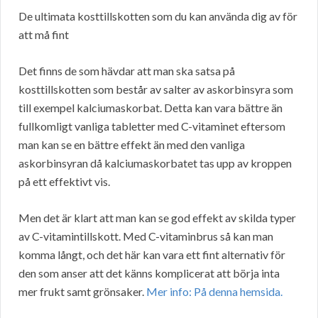
De ultimata kosttillskotten som du kan använda dig av för
att må fint
Det finns de som hävdar att man ska satsa på
kosttillskotten som består av salter av askorbinsyra som
till exempel kalciumaskorbat. Detta kan vara bättre än
fullkomligt vanliga tabletter med C-vitaminet eftersom
man kan se en bättre effekt än med den vanliga
askorbinsyran då kalciumaskorbatet tas upp av kroppen
på ett effektivt vis.
Men det är klart att man kan se god effekt av skilda typer
av C-vitamintillskott. Med C-vitaminbrus så kan man
komma långt, och det här kan vara ett fint alternativ för
den som anser att det känns komplicerat att börja inta
mer frukt samt grönsaker.
Mer info: På denna hemsida.