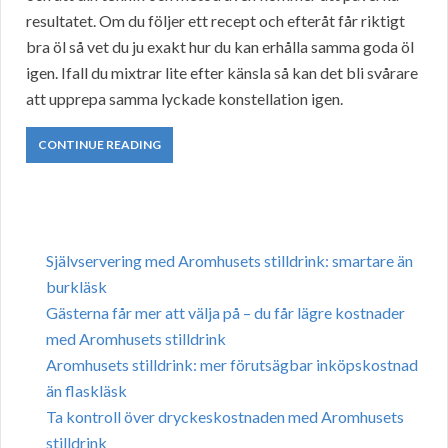
resultatet. Om du följer ett recept och efteråt får riktigt
bra öl så vet du ju exakt hur du kan erhålla samma goda öl
igen. Ifall du mixtrar lite efter känsla så kan det bli svårare
att upprepa samma lyckade konstellation igen.
CONTINUE READING
Självservering med Aromhusets stilldrink: smartare än
burkläsk
Gästerna får mer att välja på – du får lägre kostnader
med Aromhusets stilldrink
Aromhusets stilldrink: mer förutsägbar inköpskostnad
än flaskläsk
Ta kontroll över dryckeskostnaden med Aromhusets
stilldrink