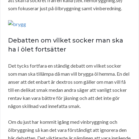
att skaffa sockret från en källa (tex. hembryggning.se)
som fokuserar just på ölbryggning samt vinberedning.
Debatten om vilket socker man ska
ha i ölet fortsätter
Det tycks fortfara en ständig debatt om vilket socker
som man ska tillämpa då man vill brygga öl hemma. En del
anser att det enbart är dextros som gäller om man vill få
till en delikat smak medan andra säger att vanligt socker
rentav kan vara bättre för jäsning och att det inte gör
någon skillnad vad innefatta smak.
Om du just har kommit igång med vinbryggning och
ölbryggning så kan det vara förståndigt att ignorera den
här debatten. Det viktigaste är nämligen att vara ingående