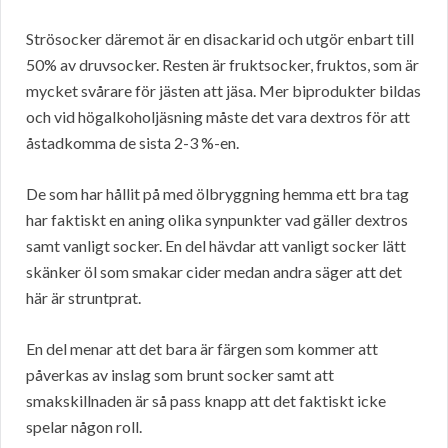
Strösocker däremot är en disackarid och utgör enbart till
50% av druvsocker. Resten är fruktsocker, fruktos, som är
mycket svårare för jästen att jäsa. Mer biprodukter bildas
och vid högalkoholjäsning måste det vara dextros för att
åstadkomma de sista 2-3 %-en.
De som har hållit på med ölbryggning hemma ett bra tag
har faktiskt en aning olika synpunkter vad gäller dextros
samt vanligt socker. En del hävdar att vanligt socker lätt
skänker öl som smakar cider medan andra säger att det
här är struntprat.
En del menar att det bara är färgen som kommer att
påverkas av inslag som brunt socker samt att
smakskillnaden är så pass knapp att det faktiskt icke
spelar någon roll.