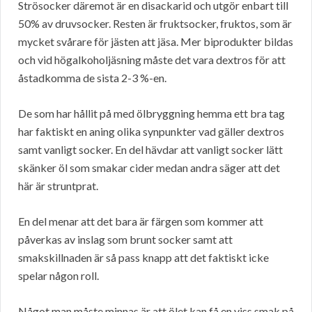
Strösocker däremot är en disackarid och utgör enbart till
50% av druvsocker. Resten är fruktsocker, fruktos, som är
mycket svårare för jästen att jäsa. Mer biprodukter bildas
och vid högalkoholjäsning måste det vara dextros för att
åstadkomma de sista 2-3 %-en.
De som har hållit på med ölbryggning hemma ett bra tag
har faktiskt en aning olika synpunkter vad gäller dextros
samt vanligt socker. En del hävdar att vanligt socker lätt
skänker öl som smakar cider medan andra säger att det
här är struntprat.
En del menar att det bara är färgen som kommer att
påverkas av inslag som brunt socker samt att
smakskillnaden är så pass knapp att det faktiskt icke
spelar någon roll.
Något man måste minnas är att ölet kan få en viss smak på