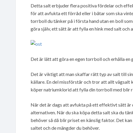
Detta salt erbjuder flera positiva fördelar och eff
för att avfukta ett förråd eller i båtar som ska vinte
torrboll du tänker på i första hand utan en boll so
göra själv, ett sätt är att fylla en hink med salt och
Det är lätt att göra en egen torrboll och erhålla e
Det är viktigt att man skaffar rätt typ av salt till si
källare. En del missförstår och tror att allt vägsa
köper natriumklorid att fylla din torrboll med blir r
När det är dags att avfukta på ett effektivt sätt ä
alternativen. När du ska köpa detta salt ska du tänk
behöver så då blir priset en känslig faktor. Det kan 
saltet och de mängder du behöver.