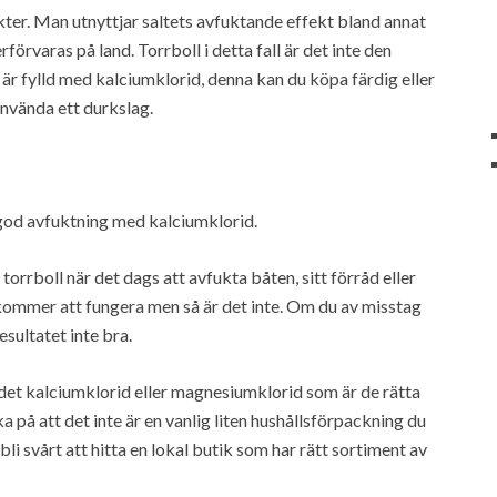
ekter. Man utnyttjar saltets avfuktande effekt bland annat
rförvaras på land. Torrboll i detta fall är det inte den
m är fylld med kalciumklorid, denna kan du köpa färdig eller
 använda ett durkslag.
n god avfuktning med kalciumklorid.
n torrboll när det dags att avfukta båten, sitt förråd eller
lt kommer att fungera men så är det inte. Om du av misstag
esultatet inte bra.
r det kalciumklorid eller magnesiumklorid som är de rätta
a på att det inte är en vanlig liten hushållsförpackning du
bli svårt att hitta en lokal butik som har rätt sortiment av