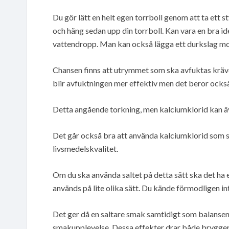
Du gör lätt en helt egen torrboll genom att ta ett sty
och häng sedan upp din torrboll. Kan vara en bra idé 
vattendropp. Man kan också lägga ett durkslag mot
Chansen finns att utrymmet som ska avfuktas kräver
blir avfuktningen mer effektiv men det beror också 
Detta angående torkning, men kalciumklorid kan ä
Det går också bra att använda kalciumklorid som s
livsmedelskvalitet.
Om du ska använda saltet på detta sätt ska det ha 
används på lite olika sätt. Du kände förmodligen inte
Det ger då en saltare smak samtidigt som balansen 
smakupplevelse. Dessa effekter drar både brygge