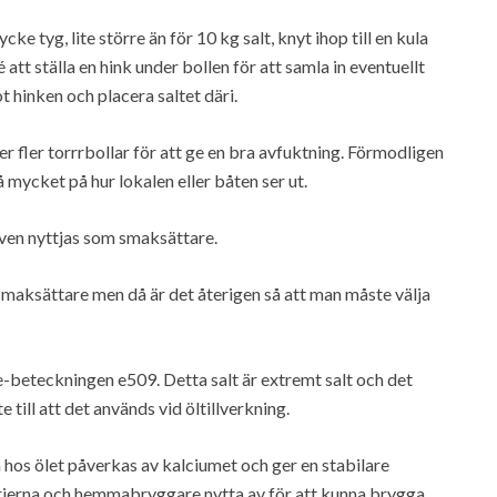
cke tyg, lite större än för 10 kg salt, knyt ihop till en kula
att ställa en hink under bollen för att samla in eventuellt
 hinken och placera saltet däri.
 fler torrrbollar för att ge en bra avfuktning. Förmodligen
mycket på hur lokalen eller båten ser ut.
ven nyttjas som smaksättare.
maksättare men då är det återigen så att man måste välja
e-beteckningen e509. Detta salt är extremt salt och det
 till att det används vid öltillverkning.
hos ölet påverkas av kalciumet och ger en stabilare
rierna och hemmabryggare nytta av för att kunna brygga