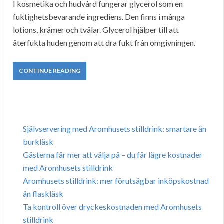
I kosmetika och hudvård fungerar glycerol som en
fuktighetsbevarande ingrediens. Den finns i många
lotions, krämer och tvålar. Glycerol hjälper till att
återfukta huden genom att dra fukt från omgivningen.
CONTINUE READING
Självservering med Aromhusets stilldrink: smartare än
burkläsk
Gästerna får mer att välja på – du får lägre kostnader
med Aromhusets stilldrink
Aromhusets stilldrink: mer förutsägbar inköpskostnad
än flaskläsk
Ta kontroll över dryckeskostnaden med Aromhusets
stilldrink