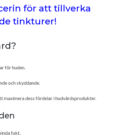
erin för att tillverka
e tinkturer!
ård?
ar för huden.
ande och skyddande.
tt maximera dess fördelar i hudvårdsprodukter.
uden
binda fukt.