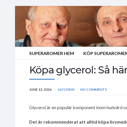
SUPERAROMER HEM
KÖP SUPERAROMER
Köpa glycerol: Så här
JUNE 13, 2026
GLYCERIN
NO COMMENTS
Glycerol är en populär komponent inom hudvård och
Det är rekommenderat att alltid köpa livsmede