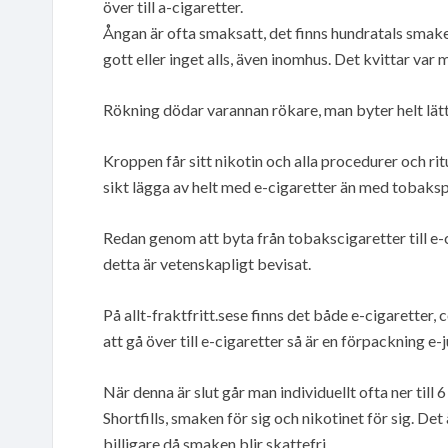
över till a-cigaretter.
Ångan är ofta smaksatt, det finns hundratals smaker
gott eller inget alls, även inomhus. Det kvittar var 
Rökning dödar varannan rökare, man byter helt lätt t
Kroppen får sitt nikotin och alla procedurer och rit
sikt lägga av helt med e-cigaretter än med tobaks
Redan genom att byta från tobakscigaretter till e
detta är vetenskapligt bevisat.
På allt-fraktfritt.sese finns det både e-cigaretter
att gå över till e-cigaretter så är en förpackning e-j
När denna är slut går man individuellt ofta ner til
Shortfills, smaken för sig och nikotinet för sig. Det
billigare då smaken blir skattefri.