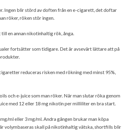
. Ingen blir störd av doften från en e-cigarett, det doftar
man röker, röken stör ingen.
ill en annan nikotinhaltig rök, ånga.
ualer fortsätter som tidigare. Det är avsevärt lättare att på
produkter.
-cigaretter reduceras risken med rökning med minst 95%,
, coils och e-juice som man röker. När man slutar röka genom
uice med 12 eller 18 mg nikotin per milliliter en bra start.
l 6 mg/ml eller 3 mg/ml. Andra gången brukar man köpa
 är volymbaseras skall på nikotinhaltig vätska, shortfills blir