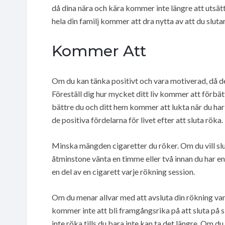
då dina nära och kära kommer inte längre att utsätt
hela din familj kommer att dra nytta av att du slutar
Kommer Att
Om du kan tänka positivt och vara motiverad, då de 
Föreställ dig hur mycket ditt liv kommer att förbät
bättre du och ditt hem kommer att lukta när du har g
de positiva fördelarna för livet efter att sluta röka.
Minska mängden cigaretter du röker. Om du vill slut
åtminstone vänta en timme eller två innan du har en 
en del av en cigarett varje rökning session.
Om du menar allvar med att avsluta din rökning van
kommer inte att bli framgångsrika på att sluta på si
inte röka tills du bara inte kan ta det längre. Om 