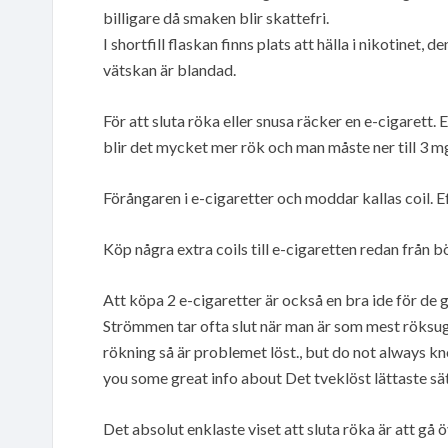
billigare då smaken blir skattefri.
I shortfill flaskan finns plats att hälla i nikotinet, de
vätskan är blandad.
För att sluta röka eller snusa räcker en e-cigarett.
blir det mycket mer rök och man måste ner till 3 mg
Förångaren i e-cigaretter och moddar kallas coil. Efte
Köp några extra coils till e-cigaretten redan från b
Att köpa 2 e-cigaretter är också en bra ide för de 
Strömmen tar ofta slut när man är som mest röksug
rökning så är problemet löst., but do not always kn
you some great info about Det tveklöst lättaste sät
Det absolut enklaste viset att sluta röka är att gå ö