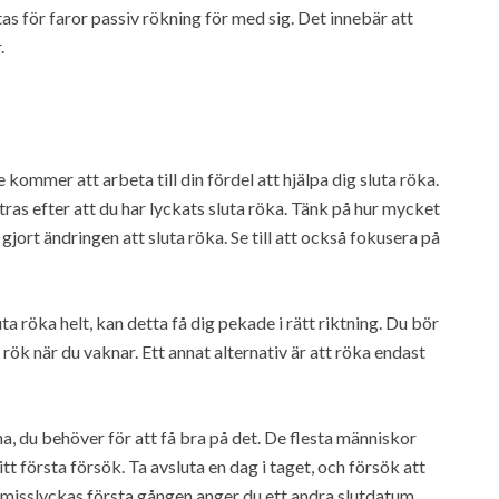
as för faror passiv rökning för med sig. Det innebär att
.
kommer att arbeta till din fördel att hjälpa dig sluta röka.
tras efter att du har lyckats sluta röka. Tänk på hur mycket
jort ändringen att sluta röka. Se till att också fokusera på
a röka helt, kan detta få dig pekade i rätt riktning. Du bör
rök när du vaknar. Ett annat alternativ är att röka endast
a, du behöver för att få bra på det. De flesta människor
tt första försök. Ta avsluta en dag i taget, och försök att
du misslyckas första gången anger du ett andra slutdatum