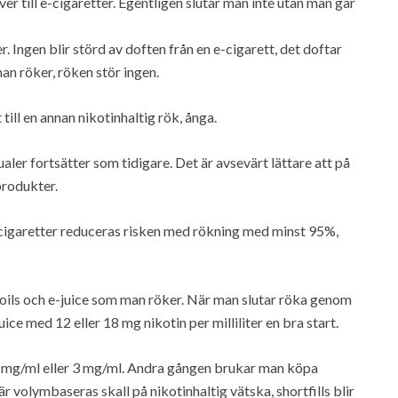
ver till e-cigaretter. Egentligen slutar man inte utan man går
. Ingen blir störd av doften från en e-cigarett, det doftar
man röker, röken stör ingen.
ill en annan nikotinhaltig rök, ånga.
ualer fortsätter som tidigare. Det är avsevärt lättare att på
produkter.
-cigaretter reduceras risken med rökning med minst 95%,
, coils och e-juice som man röker. När man slutar röka genom
uice med 12 eller 18 mg nikotin per milliliter en bra start.
l 6 mg/ml eller 3 mg/ml. Andra gången brukar man köpa
 är volymbaseras skall på nikotinhaltig vätska, shortfills blir