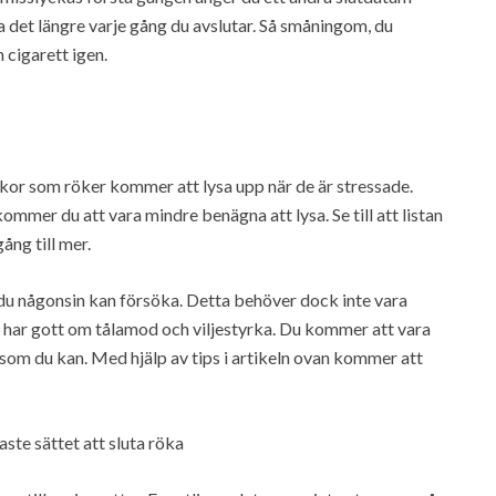
a det längre varje gång du avslutar. Så småningom, du
 cigarett igen.
iskor som röker kommer att lysa upp när de är stressade.
ommer du att vara mindre benägna att lysa. Se till att listan
ång till mer.
du någonsin kan försöka. Detta behöver dock inte vara
 har gott om tålamod och viljestyrka. Du kommer att vara
 som du kan. Med hjälp av tips i artikeln ovan kommer att
ste sättet att sluta röka