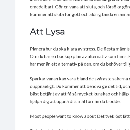
omedelbart. Gör en vana att sluta, och försöka gör
kommer att sluta för gott och aldrig tända en annan
Att Lysa
Planera hur du ska klara av stress. De flesta männ
Om du har en backup plan av alternativ som finns, k
har mer än ett alternativ på den, om du behöver tillg
Sparkar vanan kan vara bland de svåraste sakerna 
ouppnåeligt. Du kommer att behöva ge det tid, och
bäst betjänt av att få så mycket kunskap och hjälp
hjälpa dig att uppnå ditt mål förr än du trodde.
Most people want to know about Det tveklöst lätta