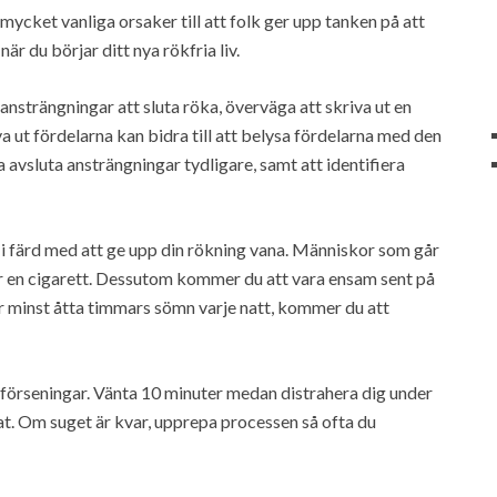
mycket vanliga orsaker till att folk ger upp tanken på att
när du börjar ditt nya rökfria liv.
 ansträngningar att sluta röka, överväga att skriva ut en
va ut fördelarna kan bidra till att belysa fördelarna med den
a avsluta ansträngningar tydligare, samt att identifiera
är i färd med att ge upp din rökning vana. Människor som går
för en cigarett. Dessutom kommer du att vara ensam sent på
får minst åtta timmars sömn varje natt, kommer du att
 förseningar. Vänta 10 minuter medan distrahera dig under
at. Om suget är kvar, upprepa processen så ofta du