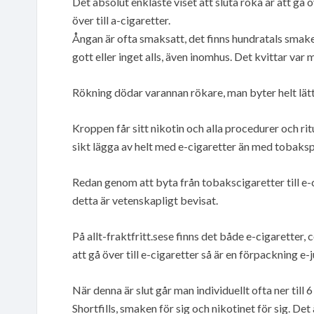
Det absolut enklaste viset att sluta röka är att gå ö
över till a-cigaretter.
Ångan är ofta smaksatt, det finns hundratals smaker
gott eller inget alls, även inomhus. Det kvittar var 
Rökning dödar varannan rökare, man byter helt lätt t
Kroppen får sitt nikotin och alla procedurer och rit
sikt lägga av helt med e-cigaretter än med tobaks
Redan genom att byta från tobakscigaretter till e
detta är vetenskapligt bevisat.
På allt-fraktfritt.sese finns det både e-cigaretter
att gå över till e-cigaretter så är en förpackning e-j
När denna är slut går man individuellt ofta ner til
Shortfills, smaken för sig och nikotinet för sig. Det