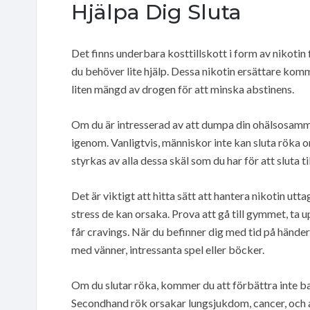
Hjälpa Dig Sluta
Det finns underbara kosttillskott i form av nikotin
du behöver lite hjälp. Dessa nikotin ersättare komm
liten mängd av drogen för att minska abstinens.
Om du är intresserad av att dumpa din ohälsosamma v
igenom. Vanligtvis, människor inte kan sluta röka o
styrkas av alla dessa skäl som du har för att sluta ti
Det är viktigt att hitta sätt att hantera nikotin utta
stress de kan orsaka. Prova att gå till gymmet, ta 
får cravings. När du befinner dig med tid på händer
med vänner, intressanta spel eller böcker.
Om du slutar röka, kommer du att förbättra inte ba
Secondhand rök orsakar lungsjukdom, cancer, och a