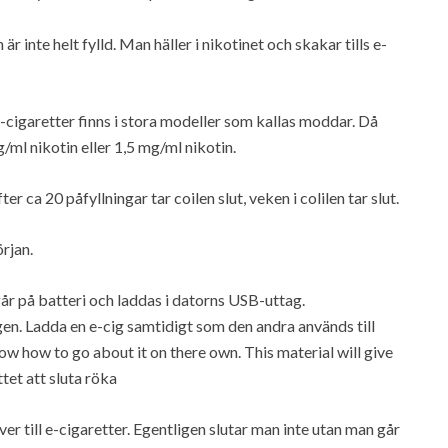
n är inte helt fylld. Man häller i nikotinet och skakar tills e-
 E-cigaretter finns i stora modeller som kallas moddar. Då
/ml nikotin eller 1,5 mg/ml nikotin.
r ca 20 påfyllningar tar coilen slut, veken i colilen tar slut.
örjan.
går på batteri och laddas i datorns USB-uttag.
en. Ladda en e-cig samtidigt som den andra används till
ow how to go about it on there own. This material will give
tet att sluta röka
ver till e-cigaretter. Egentligen slutar man inte utan man går