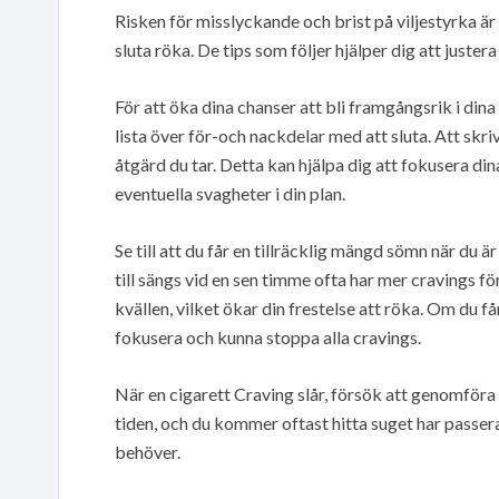
Risken för misslyckande och brist på viljestyrka är 
sluta röka. De tips som följer hjälper dig att justera 
För att öka dina chanser att bli framgångsrik i dina
lista över för-och nackdelar med att sluta. Att skri
åtgärd du tar. Detta kan hjälpa dig att fokusera din
eventuella svagheter i din plan.
Se till att du får en tillräcklig mängd sömn när du 
till sängs vid en sen timme ofta har mer cravings 
kvällen, vilket ökar din frestelse att röka. Om du 
fokusera och kunna stoppa alla cravings.
När en cigarett Craving slår, försök att genomföra
tiden, och du kommer oftast hitta suget har passer
behöver.