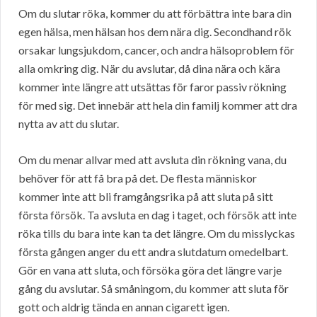
Om du slutar röka, kommer du att förbättra inte bara din
egen hälsa, men hälsan hos dem nära dig. Secondhand rök
orsakar lungsjukdom, cancer, och andra hälsoproblem för
alla omkring dig. När du avslutar, då dina nära och kära
kommer inte längre att utsättas för faror passiv rökning
för med sig. Det innebär att hela din familj kommer att dra
nytta av att du slutar.
Om du menar allvar med att avsluta din rökning vana, du
behöver för att få bra på det. De flesta människor
kommer inte att bli framgångsrika på att sluta på sitt
första försök. Ta avsluta en dag i taget, och försök att inte
röka tills du bara inte kan ta det längre. Om du misslyckas
första gången anger du ett andra slutdatum omedelbart.
Gör en vana att sluta, och försöka göra det längre varje
gång du avslutar. Så småningom, du kommer att sluta för
gott och aldrig tända en annan cigarett igen.