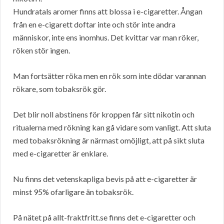
Hundratals aromer finns att blossa i e-cigaretter. Ångan
från en e-cigarett doftar inte och stör inte andra
människor, inte ens inomhus. Det kvittar var man röker,
röken stör ingen.
Man fortsätter röka men en rök som inte dödar varannan
rökare, som tobaksrök gör.
Det blir noll abstinens för kroppen får sitt nikotin och
ritualerna med rökning kan gå vidare som vanligt. Att sluta
med tobaksrökning är närmast omöjligt, att på sikt sluta
med e-cigaretter är enklare.
Nu finns det vetenskapliga bevis på att e-cigaretter är
minst 95% ofarligare än tobaksrök.
På nätet på allt-fraktfritt.se finns det e-cigaretter och