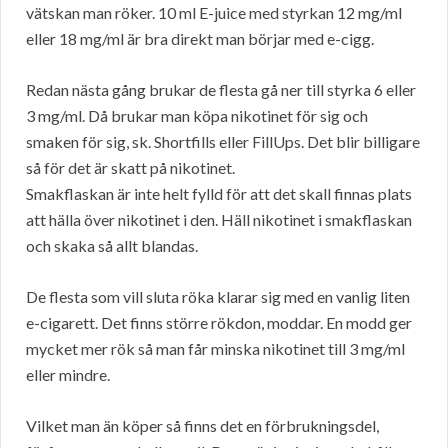
vätskan man röker. 10 ml E-juice med styrkan 12 mg/ml
eller 18 mg/ml är bra direkt man börjar med e-cigg.
Redan nästa gång brukar de flesta gå ner till styrka 6 eller
3 mg/ml. Då brukar man köpa nikotinet för sig och
smaken för sig, sk. Shortfills eller FillUps. Det blir billigare
så för det är skatt på nikotinet.
Smakflaskan är inte helt fylld för att det skall finnas plats
att hälla över nikotinet i den. Häll nikotinet i smakflaskan
och skaka så allt blandas.
De flesta som vill sluta röka klarar sig med en vanlig liten
e-cigarett. Det finns större rökdon, moddar. En modd ger
mycket mer rök så man får minska nikotinet till 3 mg/ml
eller mindre.
Vilket man än köper så finns det en förbrukningsdel,