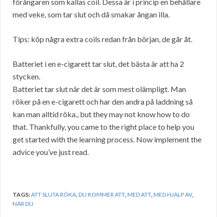
förångaren som kallas coil. Dessa är i princip en behållare
med veke, som tar slut och då smakar ångan illa.
Tips: köp några extra coils redan från början, de går åt.
Batteriet i en e-cigarett tar slut, det bästa är att ha 2
stycken.
Batteriet tar slut när det är som mest olämpligt. Man
röker på en e-cigarett och har den andra på laddning så
kan man alltid röka., but they may not know how to do
that. Thankfully, you came to the right place to help you
get started with the learning process. Now implement the
advice you’ve just read.
TAGS:
ATT SLUTA RÖKA
,
DU KOMMER ATT
,
MED ATT
,
MED HJÄLP AV
,
NÄR DU