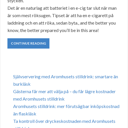
stycken.
Det är en naturlag att batteriet i en e-cig tar slut när man
är som mest röksugen. Tipset är att ha en e-cigarett på
laddning och en att röka, sedan byta., and the better you
know, the better prepared you’ll be in this area!
CONTINUE READING
Självservering med Aromhusets stilldrink: smartare än
burkläsk
Gästerna får mer att välja på – du får lägre kostnader
med Aromhusets stilldrink
Aromhusets stilldrink: mer förutsägbar inköpskostnad
än flaskläsk
Ta kontroll över dryckeskostnaden med Aromhusets