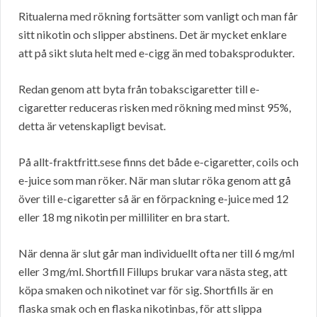
Ritualerna med rökning fortsätter som vanligt och man får
sitt nikotin och slipper abstinens. Det är mycket enklare
att på sikt sluta helt med e-cigg än med tobaksprodukter.
Redan genom att byta från tobakscigaretter till e-
cigaretter reduceras risken med rökning med minst 95%,
detta är vetenskapligt bevisat.
På allt-fraktfritt.sese finns det både e-cigaretter, coils och
e-juice som man röker. När man slutar röka genom att gå
över till e-cigaretter så är en förpackning e-juice med 12
eller 18 mg nikotin per milliliter en bra start.
När denna är slut går man individuellt ofta ner till 6 mg/ml
eller 3 mg/ml. Shortfill Fillups brukar vara nästa steg, att
köpa smaken och nikotinet var för sig. Shortfills är en
flaska smak och en flaska nikotinbas, för att slippa