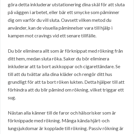
göra detta inkluderar utstationering dina skäl för att sluta
på väggen i arbetet, eller bär ett smycke som påminner
dig om varför du vill sluta. Oavsett vilken metod du
använder, kan de visuella påminnelser vara till hjälp i
kampen mot cravings vid ett senare tillfälle.
Du bör eliminera allt som är förknippat med rökning från
ditt hem, medan sluta röka. Saker du bör eliminera
inkluderar att ta bort askkoppar och cigarettändare. Se
till att du tvättar alla dina kläder och rengör ditt hus
grundligt för att ta bort röken lukten. Detta hjälper till att
förhindra att du blir påmind om rökning, vilket triggar ett
sug.
Nästan alla känner till de faror och hälsorisker som är
förknippade med rökning. Många kända hjärt-och
lungsjukdomar är kopplade till rökning. Passiv rökning är