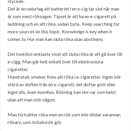
stycken.
Det är en naturlag att batteriet i en e-cig tar slut när man
är som mest röksugen. Tipset är att ha en e-cigarett på
laddning och en att röka, sedan byta.. Keep searching for
more sources on this topic. Knowledge is key when it
comes to Hur man kan sluta röka utan abstinens
Det tveklöst enklaste viset att sluta röka är att gå över till
e-cigg. Man går helt enkelt över till elektroniska
cigaretter.
Hundratals smaker finns att röka i e-cigaretter. Ingen blir
störd av doften från en e-cigarett, det doftar gott eller
inget alls, även inomhus. Rökning kan ske var som helst
utan att man stör någon.
Man fortsätter röka men en rök som inte dödar varannan
rökare, som tobaksrök gör.