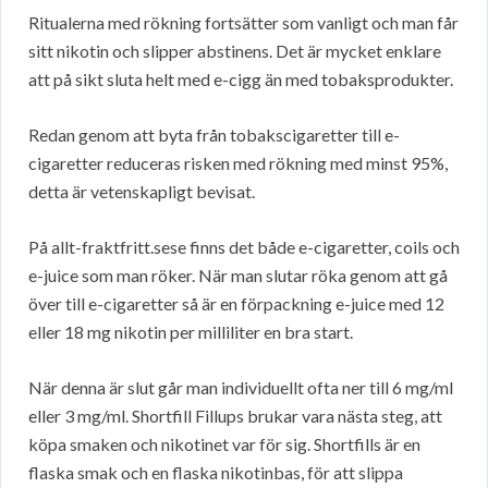
Ritualerna med rökning fortsätter som vanligt och man får
sitt nikotin och slipper abstinens. Det är mycket enklare
att på sikt sluta helt med e-cigg än med tobaksprodukter.
Redan genom att byta från tobakscigaretter till e-
cigaretter reduceras risken med rökning med minst 95%,
detta är vetenskapligt bevisat.
På allt-fraktfritt.sese finns det både e-cigaretter, coils och
e-juice som man röker. När man slutar röka genom att gå
över till e-cigaretter så är en förpackning e-juice med 12
eller 18 mg nikotin per milliliter en bra start.
När denna är slut går man individuellt ofta ner till 6 mg/ml
eller 3 mg/ml. Shortfill Fillups brukar vara nästa steg, att
köpa smaken och nikotinet var för sig. Shortfills är en
flaska smak och en flaska nikotinbas, för att slippa