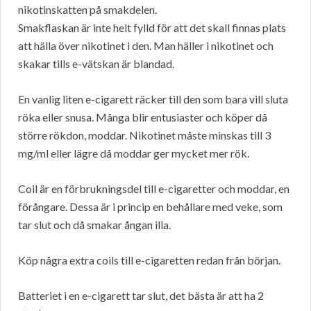
nikotinskatten på smakdelen.
Smakflaskan är inte helt fylld för att det skall finnas plats
att hälla över nikotinet i den. Man häller i nikotinet och
skakar tills e-vätskan är blandad.
En vanlig liten e-cigarett räcker till den som bara vill sluta
röka eller snusa. Många blir entusiaster och köper då
större rökdon, moddar. Nikotinet måste minskas till 3
mg/ml eller lägre då moddar ger mycket mer rök.
Coil är en förbrukningsdel till e-cigaretter och moddar, en
förångare. Dessa är i princip en behållare med veke, som
tar slut och då smakar ångan illa.
Köp några extra coils till e-cigaretten redan från början.
Batteriet i en e-cigarett tar slut, det bästa är att ha 2