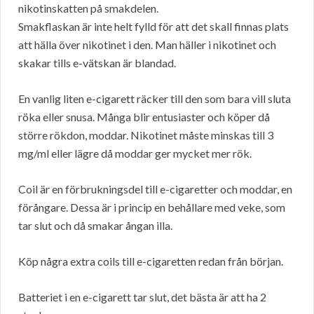
nikotinskatten på smakdelen.
Smakflaskan är inte helt fylld för att det skall finnas plats
att hälla över nikotinet i den. Man häller i nikotinet och
skakar tills e-vätskan är blandad.
En vanlig liten e-cigarett räcker till den som bara vill sluta
röka eller snusa. Många blir entusiaster och köper då
större rökdon, moddar. Nikotinet måste minskas till 3
mg/ml eller lägre då moddar ger mycket mer rök.
Coil är en förbrukningsdel till e-cigaretter och moddar, en
förångare. Dessa är i princip en behållare med veke, som
tar slut och då smakar ångan illa.
Köp några extra coils till e-cigaretten redan från början.
Batteriet i en e-cigarett tar slut, det bästa är att ha 2