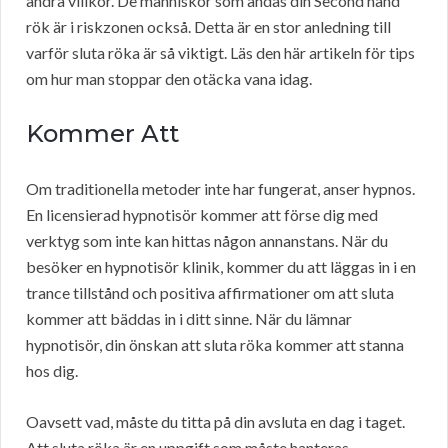
andra villkor. De människor som andas din Second hand
rök är i riskzonen också. Detta är en stor anledning till
varför sluta röka är så viktigt. Läs den här artikeln för tips
om hur man stoppar den otäcka vana idag.
Kommer Att
Om traditionella metoder inte har fungerat, anser hypnos.
En licensierad hypnotisör kommer att förse dig med
verktyg som inte kan hittas någon annanstans. När du
besöker en hypnotisör klinik, kommer du att läggas in i en
trance tillstånd och positiva affirmationer om att sluta
kommer att bäddas in i ditt sinne. När du lämnar
hypnotisör, din önskan att sluta röka kommer att stanna
hos dig.
Oavsett vad, måste du titta på din avsluta en dag i taget.
Att sluta röka är en uppgift som måste hanteras