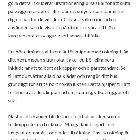
göra detta inkluderar utstationering dina skäl för att sluta
på väggen i arbetet, eller bär ett smycke som påminner
dig om varför du vill sluta. Oavsett vilken metod du
använder, kan de visuella påminnelser vara till hjälp i
kampen mot cravings vid ett senare tillfälle.
Du bör eliminera allt som är förknippat med rökning från
ditt hem, medan sluta röka. Saker du bör eliminera
inkluderar att ta bort askkoppar och cigarettändare. Se
till att du tvättar alla dina kläder och rengör ditt hus
grundligt för att ta bort röken lukten. Detta hjälper till att
förhindra att du blir påmind om rökning, vilket triggar ett
sug.
Nästan alla känner till de faror och hälsorisker som är
förknippade med rökning. Många kända hjärt-och
lungsjukdomar är kopplade till rökning. Passiv rökning är