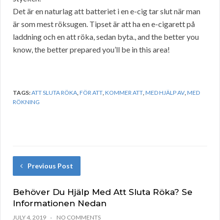
Det är en naturlag att batteriet i en e-cig tar slut när man
är som mest röksugen. Tipset är att ha en e-cigarett på
laddning och en att röka, sedan byta., and the better you
know, the better prepared you’ll be in this area!
TAGS:
ATT SLUTA RÖKA
,
FÖR ATT
,
KOMMER ATT
,
MED HJÄLP AV
,
MED
RÖKNING
Previous Post
Behöver Du Hjälp Med Att Sluta Röka? Se
Informationen Nedan
JULY 4, 2019
NO COMMENTS