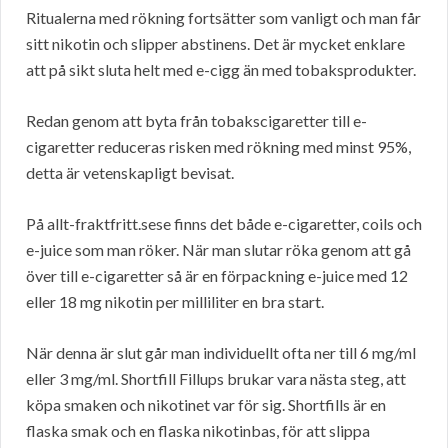
Ritualerna med rökning fortsätter som vanligt och man får
sitt nikotin och slipper abstinens. Det är mycket enklare
att på sikt sluta helt med e-cigg än med tobaksprodukter.
Redan genom att byta från tobakscigaretter till e-
cigaretter reduceras risken med rökning med minst 95%,
detta är vetenskapligt bevisat.
På allt-fraktfritt.sese finns det både e-cigaretter, coils och
e-juice som man röker. När man slutar röka genom att gå
över till e-cigaretter så är en förpackning e-juice med 12
eller 18 mg nikotin per milliliter en bra start.
När denna är slut går man individuellt ofta ner till 6 mg/ml
eller 3 mg/ml. Shortfill Fillups brukar vara nästa steg, att
köpa smaken och nikotinet var för sig. Shortfills är en
flaska smak och en flaska nikotinbas, för att slippa