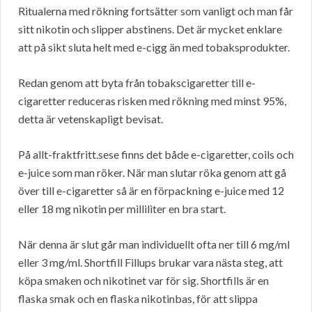
Ritualerna med rökning fortsätter som vanligt och man får
sitt nikotin och slipper abstinens. Det är mycket enklare
att på sikt sluta helt med e-cigg än med tobaksprodukter.
Redan genom att byta från tobakscigaretter till e-
cigaretter reduceras risken med rökning med minst 95%,
detta är vetenskapligt bevisat.
På allt-fraktfritt.sese finns det både e-cigaretter, coils och
e-juice som man röker. När man slutar röka genom att gå
över till e-cigaretter så är en förpackning e-juice med 12
eller 18 mg nikotin per milliliter en bra start.
När denna är slut går man individuellt ofta ner till 6 mg/ml
eller 3 mg/ml. Shortfill Fillups brukar vara nästa steg, att
köpa smaken och nikotinet var för sig. Shortfills är en
flaska smak och en flaska nikotinbas, för att slippa