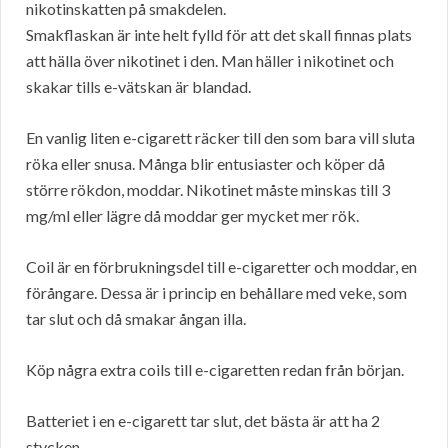
nikotinskatten på smakdelen.
Smakflaskan är inte helt fylld för att det skall finnas plats
att hälla över nikotinet i den. Man häller i nikotinet och
skakar tills e-vätskan är blandad.
En vanlig liten e-cigarett räcker till den som bara vill sluta
röka eller snusa. Många blir entusiaster och köper då
större rökdon, moddar. Nikotinet måste minskas till 3
mg/ml eller lägre då moddar ger mycket mer rök.
Coil är en förbrukningsdel till e-cigaretter och moddar, en
förångare. Dessa är i princip en behållare med veke, som
tar slut och då smakar ångan illa.
Köp några extra coils till e-cigaretten redan från början.
Batteriet i en e-cigarett tar slut, det bästa är att ha 2
stycken.