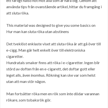
ett farligt hälso hot mot alla som är nära dig. Genom att
använda tips från ovanstående artikel, hittar du framgång i
att sluta röka.
This material was designed to give you some basics on
Hur man kan sluta röka utan abstinens
Det tveklöst enklaste viset att sluta röka är att gå över till
e-cigg. Man går helt enkelt över till elektroniska
cigaretter.
Hundratals smaker finns att röka i e-cigaretter. Ingen blir
störd av doften från en e-cigarett, det doftar gott eller
inget alls, även inomhus. Rökning kan ske var som helst
utan att man stör någon.
Man fortsätter röka men en rök som inte dödar varannan
rökare, som tobaksrök gör.