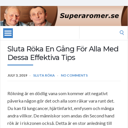
Search
for:
Sluta Röka En Gång För Alla Med
Dessa Effektiva Tips
JULY 3, 2019
SLUTA RÖKA
NO COMMENTS
Rökning är en dödlig vana som kommer att negativt
påverka någon gör det och alla som råkar vara runt det.
Du kan få lungcancer, hjärtinfarkt, emfysem och många
andra villkor. De människor som andas din Second hand
rök är i riskzonen också. Detta är en stor anledning till