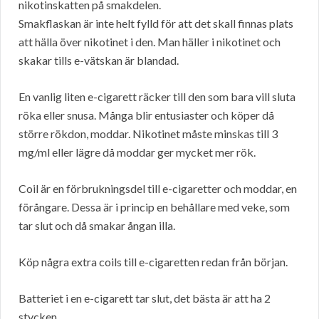
nikotinskatten på smakdelen.
Smakflaskan är inte helt fylld för att det skall finnas plats
att hälla över nikotinet i den. Man häller i nikotinet och
skakar tills e-vätskan är blandad.
En vanlig liten e-cigarett räcker till den som bara vill sluta
röka eller snusa. Många blir entusiaster och köper då
större rökdon, moddar. Nikotinet måste minskas till 3
mg/ml eller lägre då moddar ger mycket mer rök.
Coil är en förbrukningsdel till e-cigaretter och moddar, en
förångare. Dessa är i princip en behållare med veke, som
tar slut och då smakar ångan illa.
Köp några extra coils till e-cigaretten redan från början.
Batteriet i en e-cigarett tar slut, det bästa är att ha 2
stycken.