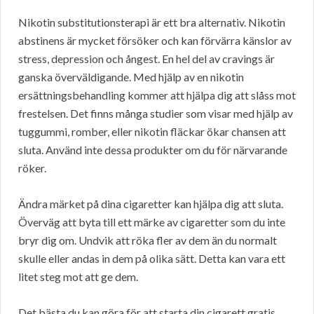
Nikotin substitutionsterapi är ett bra alternativ. Nikotin
abstinens är mycket försöker och kan förvärra känslor av
stress, depression och ångest. En hel del av cravings är
ganska överväldigande. Med hjälp av en nikotin
ersättningsbehandling kommer att hjälpa dig att slåss mot
frestelsen. Det finns många studier som visar med hjälp av
tuggummi, romber, eller nikotin fläckar ökar chansen att
sluta. Använd inte dessa produkter om du för närvarande
röker.
Ändra märket på dina cigaretter kan hjälpa dig att sluta.
Överväg att byta till ett märke av cigaretter som du inte
bryr dig om. Undvik att röka fler av dem än du normalt
skulle eller andas in dem på olika sätt. Detta kan vara ett
litet steg mot att ge dem.
Det bästa du kan göra för att starta din cigarett gratis