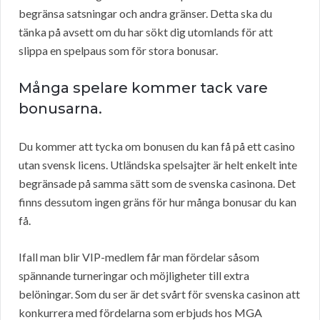
begränsa satsningar och andra gränser. Detta ska du
tänka på avsett om du har sökt dig utomlands för att
slippa en spelpaus som för stora bonusar.
Många spelare kommer tack vare
bonusarna.
Du kommer att tycka om bonusen du kan få på ett casino
utan svensk licens. Utländska spelsajter är helt enkelt inte
begränsade på samma sätt som de svenska casinona. Det
finns dessutom ingen gräns för hur många bonusar du kan
få.
Ifall man blir VIP-medlem får man fördelar såsom
spännande turneringar och möjligheter till extra
belöningar. Som du ser är det svårt för svenska casinon att
konkurrera med fördelarna som erbjuds hos MGA