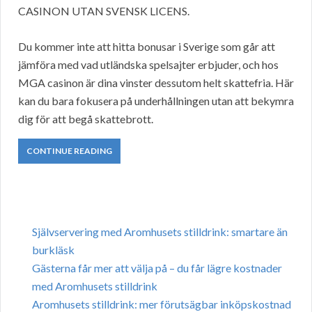
CASINON UTAN SVENSK LICENS.
Du kommer inte att hitta bonusar i Sverige som går att
jämföra med vad utländska spelsajter erbjuder, och hos
MGA casinon är dina vinster dessutom helt skattefria. Här
kan du bara fokusera på underhållningen utan att bekymra
dig för att begå skattebrott.
CONTINUE READING
Självservering med Aromhusets stilldrink: smartare än
burkläsk
Gästerna får mer att välja på – du får lägre kostnader
med Aromhusets stilldrink
Aromhusets stilldrink: mer förutsägbar inköpskostnad