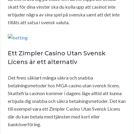
skatt för dina vinster ska du kolla upp att casinot inte
erbjuder några av sina spel på svenska samt att det inte
tillåts att satsa i svensk valuta.
Ett Zimpler Casino Utan Svensk
Licens är ett alternativ
Det finns såklart många säkra och snabba
betalningsmetoder hos MGA casino utan svensk licens.
Skattefria casinon kommer i dagens läge alltid att kunna
erbjuda dig snabba och säkra betalningsmetoder. Det kan
till exempel vara ett Zimpler Casino Utan Svensk Licens
där du kan betala med tjänsten med kort eller
banköverföring.