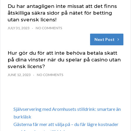
Du har antagligen inte missat att det finns
åtskilliga säkra sidor på nätet för betting
utan svensk licens!
JULY 31, 2023
NO COMMENTS
Next Post
Hur gör du för att inte behöva betala skatt
på dina vinster när du spelar på casino utan
svensk licens?
JUNE 12, 2023
NO COMMENTS
Självservering med Aromhusets stilldrink: smartare än
burkläsk
Gästerna får mer att välja på – du får lägre kostnader