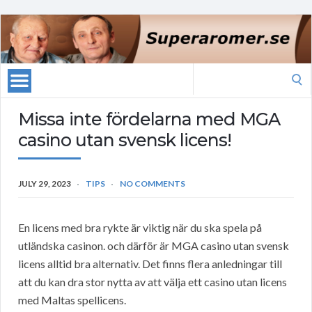
Search
for:
Missa inte fördelarna med MGA
casino utan svensk licens!
JULY 29, 2023
TIPS
NO COMMENTS
En licens med bra rykte är viktig när du ska spela på
utländska casinon. och därför är MGA casino utan svensk
licens alltid bra alternativ. Det finns flera anledningar till
att du kan dra stor nytta av att välja ett casino utan licens
med Maltas spellicens.