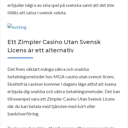
erbjuder några av sina spel på svenska samt att det inte
tillåts att satsa i svensk valuta.
Ett Zimpler Casino Utan Svensk
Licens är ett alternativ
Det finns såklart många säkra och snabba
betalningsmetoder hos MGA casino utan svensk licens.
Skattefria casinon kommer i dagens läge alltid att kunna
erbjuda dig snabba och säkra betalningsmetoder. Det kan
till exempel vara ett Zimpler Casino Utan Svensk Licens
där du kan betala med tjänsten med kort eller
banköverföring.