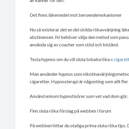
än känner för det!
Det finns läkemedel mot beroendemekanismer
Nu så existerar det en del skilda rökavvänjning lä
abstinensen. Ni behöver välja den metod som passar 
använda sig av coacher som stöd och bistånd.
Testa hypnos om du vill sluta tobaksröka
e cigaret
Man använder hypnos som nikotinavärjningsmetod n
cigaretter. Hypnosterapi är någonting som allt fler
Använd enkom hypnotisörer som vet vad dom gör. K
Finn sluta röka förslag på webben i forum
På webben hittar du otaliga prima sluta röka tips.