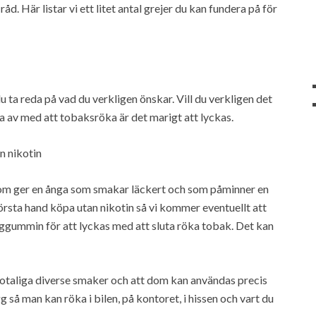
råd. Här listar vi ett litet antal grejer du kan fundera på för
u ta reda på vad du verkligen önskar. Vill du verkligen det
ga av med att tobaksröka är det marigt att lyckas.
n nikotin
 som ger en ånga som smakar läckert och som påminner en
örsta hand köpa utan nikotin så vi kommer eventuellt att
ggummin för att lyckas med att sluta röka tobak. Det kan
 otaliga diverse smaker och att dom kan användas precis
 så man kan röka i bilen, på kontoret, i hissen och vart du