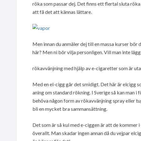
röka som passar dej. Det finns ett flertal sluta röka 
att få det att kännas lättare.
Men innan du anmäler dej till en massa kurser bör d
här? Men ni bör vilja personligen. Vill man inte läg
rökavvänjning med hjälp av e-cigaretter som är uta
Med en el-cigg går det smidigt. Det här är elcigg
aning om standard rökning. I Sverige så kan man i f
behöva någon form av rökavvänjning spray eller tu
bli en mycket bra sammansättning.
Det som är så kul med e-ciggen är att de kommer i
överallt. Man skadar ingen annan då du vejpar elcigg