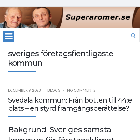
Search
for:
sveriges företagsfientligaste
kommun
DECEMBER 9, 2023
BLOGG
NO COMMENTS
Svedala kommun: Från botten till 44:e
plats – en styrd framgångsberättelse?
Bakgrund: Sveriges sämsta