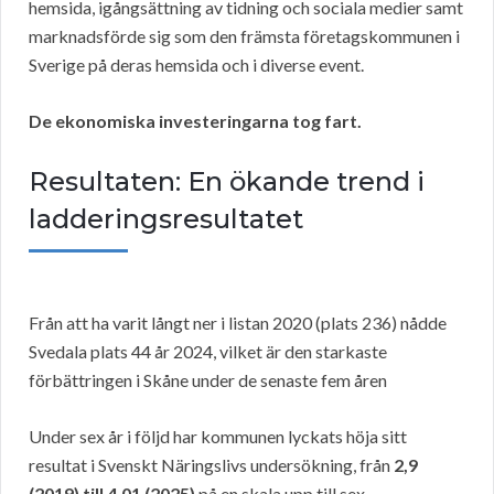
hemsida, igångsättning av tidning och sociala medier samt
marknadsförde sig som den främsta företagskommunen i
Sverige på deras hemsida och i diverse event.
De ekonomiska investeringarna tog fart.
Resultaten: En ökande trend i
ladderingsresultatet
Från att ha varit långt ner i listan 2020 (plats 236) nådde
Svedala plats 44 år 2024, vilket är den starkaste
förbättringen i Skåne under de senaste fem åren
Under sex år i följd har kommunen lyckats höja sitt
resultat i Svenskt Näringslivs undersökning, från
2,9
(2019) till 4,01 (2025)
på en skala upp till sex