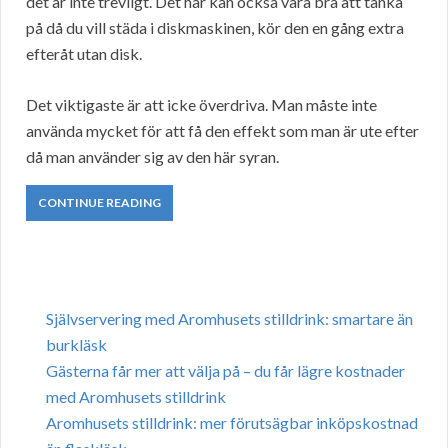
det är inte trevligt. Det här kan också vara bra att tänka
på då du vill städa i diskmaskinen, kör den en gång extra
efteråt utan disk.
Det viktigaste är att icke överdriva. Man måste inte
använda mycket för att få den effekt som man är ute efter
då man använder sig av den här syran.
CONTINUE READING
Självservering med Aromhusets stilldrink: smartare än
burkläsk
Gästerna får mer att välja på – du får lägre kostnader
med Aromhusets stilldrink
Aromhusets stilldrink: mer förutsägbar inköpskostnad