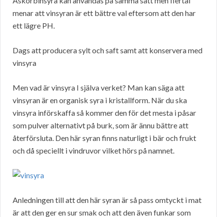
Askorbinsyra kan användas på samma sätt men flertal
menar att vinsyran är ett bättre val eftersom att den har
ett lägre PH.
Dags att producera sylt och saft samt att konservera med
vinsyra
Men vad är vinsyra I själva verket? Man kan säga att
vinsyran är en organisk syra i kristallform. När du ska
vinsyra införskaffa så kommer den för det mesta i påsar
som pulver alternativt på burk, som är ännu bättre att
återförsluta. Den här syran finns naturligt i bär och frukt
och då speciellt i vindruvor vilket hörs på namnet.
Anledningen till att den här syran är så pass omtyckt i mat
är att den ger en sur smak och att den även funkar som