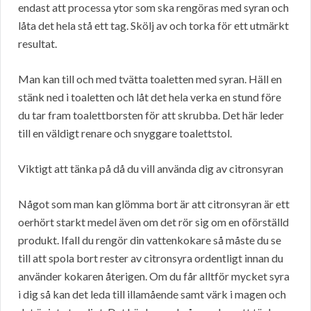
endast att processa ytor som ska rengöras med syran och
låta det hela stå ett tag. Skölj av och torka för ett utmärkt
resultat.
Man kan till och med tvätta toaletten med syran. Häll en
stänk ned i toaletten och låt det hela verka en stund före
du tar fram toalettborsten för att skrubba. Det här leder
till en väldigt renare och snyggare toalettstol.
Viktigt att tänka på då du vill använda dig av citronsyran
Något som man kan glömma bort är att citronsyran är ett
oerhört starkt medel även om det rör sig om en oförställd
produkt. Ifall du rengör din vattenkokare så måste du se
till att spola bort rester av citronsyra ordentligt innan du
använder kokaren återigen. Om du får alltför mycket syra
i dig så kan det leda till illamående samt värk i magen och