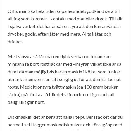
OBS: man ska hela tiden köpa livsmdelsgodkänd syra till
allting som kommer i kontakt med mat eller dryck. Till allt
I själva verket, det här är så ren syra att den kan använda i
drycker, godis, efterrätter med mera. Alltså ätas och
drickas.
Med vinsyra så får man en dylik verkan och man kan
minsann få bort rostfläckar med vinsyran vilket icke är så
dumt då man möjligtvis har en maskin i köket som funkar
utmärkt men som ser rätt sorglig ut för att den har börjat
rosta. Med citronsyra tvättmaskin (ca 100 gram brukar
räcka) mår fint av så blir det skinande rent igen och all
dålig lukt går bort.
Diskmaskin: det är bara att hälla lite pulver i facket där du
normalt sett lägger maskindiskpulver och köra igång med