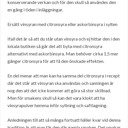
konserverande verkan och för den skull så användes den
en gång i tiden i inläggningar.
Ersätt vinsyran med citronsyra eller askorbinsyra i sylten
Ifall det är så att du står utan vinsyra och ej hittar den i den
lokala butiken så går det att byta med citronsyra
alternativt med askorbinsyra. Man behöver cirka 1,5 mer
gånger citronsyra för att få den önskade effekten.
En del menar att man kan ha samma del citronsyra i recept
där det står att vinsyran ska användas och sanningen är
nog den att det icke kommer att göra så stor skillnad.
Men för smakens skull så kan det vara klokt att ha
vinsyrapulver hemma inför syltning och saftlagning.
Anledningen till att så många fortsatt håller kvar vid denna
tradition är att man får den där gamla smaken. Det smakar