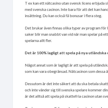
T ex kan ett nätcasino utan svensk licens erbjuda 
med svenska casinon. Inte bara för att det kan hand
insättning. Du kan också få bonusar i flera steg.
Det brukar även finnas olika typer av program för 
saker blir man snabbt van vid när man spelar på ett
spelarna allt fler.
Det är 100% lagligt att spela på nya utländska
Något annat som är lagligt är att spela på utländsk
som kan vara obegränsad. Nätcasinon som dessa är f
Dessutom är det inte säkert att du ska betala skatt 
och inte vänder sig till svenska spelare kommer dina
är det alltså att spela på skattefria casinon utan sv