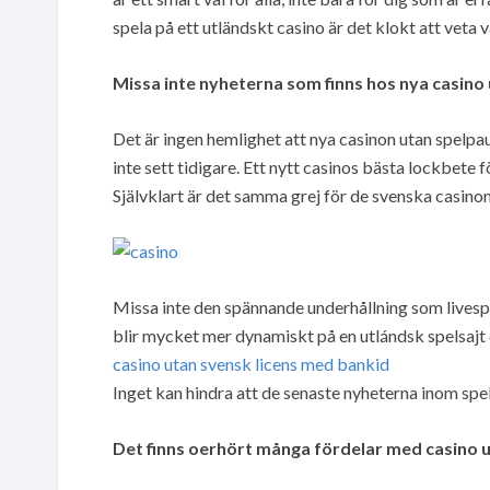
spela på ett utländskt casino är det klokt att veta 
Missa inte nyheterna som finns hos nya casino 
Det är ingen hemlighet att nya casinon utan spelpa
inte sett tidigare. Ett nytt casinos bästa lockbete 
Självklart är det samma grej för de svenska casino
Missa inte den spännande underhållning som livespel
blir mycket mer dynamiskt på en utlándsk spelsajt d
casino utan svensk licens med bankid
Inget kan hindra att de senaste nyheterna inom spel
Det finns oerhört många fördelar med casino u