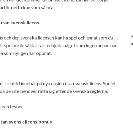
varför detta kan vara så bra.
utan svensk licens
us och den svenska licensen kan ha spel och annat som du
för spelare är såklart att erbjuda något som ingen annan har.
na som nyligen har öppnat.
 i realtid innebär på nya casino utan svensk licens. Spelet
å de inte behöver rätta sig efter de svenska reglerna.
 kan testas.
tan svensk licens bonus