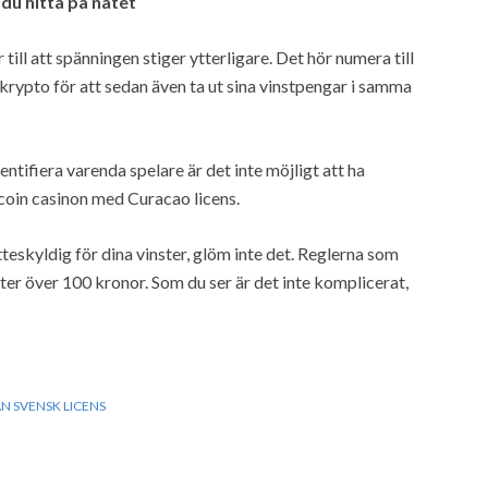
u hitta på nätet
ll att spänningen stiger ytterligare. Det hör numera till
 krypto för att sedan även ta ut sina vinstpengar i samma
ntifiera varenda spelare är det inte möjligt att ha
coin casinon med Curacao licens.
atteskyldig för dina vinster, glöm inte det. Reglerna som
nster över 100 kronor. Som du ser är det inte komplicerat,
N SVENSK LICENS