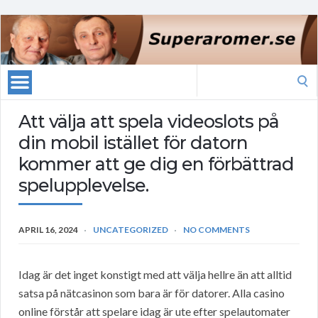
Search
for:
Att välja att spela videoslots på
din mobil istället för datorn
kommer att ge dig en förbättrad
spelupplevelse.
APRIL 16, 2024
UNCATEGORIZED
NO COMMENTS
Idag är det inget konstigt med att välja hellre än att alltid
satsa på nätcasinon som bara är för datorer. Alla casino
online förstår att spelare idag är ute efter spelautomater