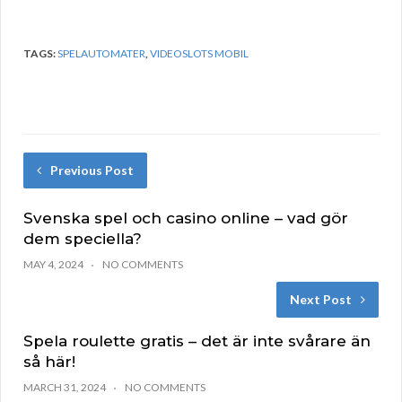
TAGS:
SPELAUTOMATER
,
VIDEOSLOTS MOBIL
Previous Post
Svenska spel och casino online – vad gör
dem speciella?
MAY 4, 2024
NO COMMENTS
Next Post
Spela roulette gratis – det är inte svårare än
så här!
MARCH 31, 2024
NO COMMENTS