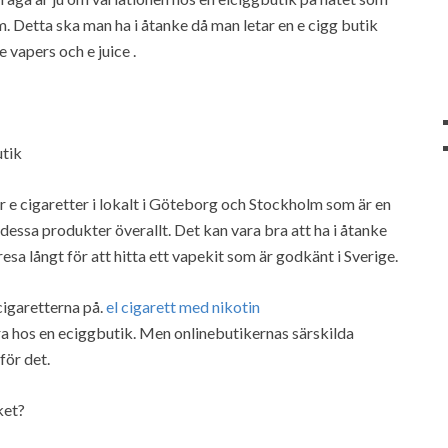
m. Detta ska man ha i åtanke då man letar en e cigg butik
 vapers och e juice .
utik
jer e cigaretter i lokalt i Göteborg och Stockholm som är en
a dessa produkter överallt. Det kan vara bra att ha i åtanke
a långt för att hitta ett vapekit som är godkänt i Sverige.
cigaretterna på.
el cigarett med nikotin
ra hos en eciggbutik. Men onlinebutikernas särskilda
för det.
ket?