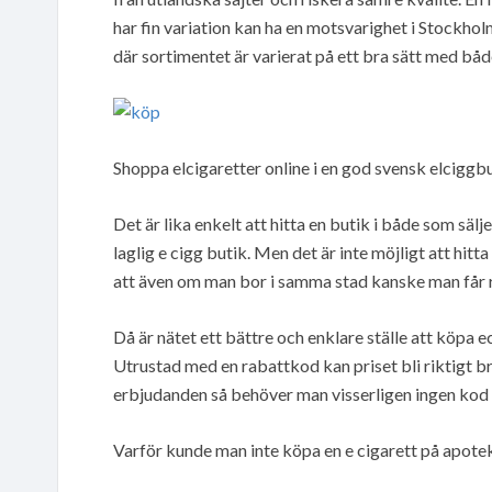
har fin variation kan ha en motsvarighet i Stockhol
där sortimentet är varierat på ett bra sätt med både
Shoppa elcigaretter online i en god svensk elciggb
Det är lika enkelt att hitta en butik i både som säl
laglig e cigg butik. Men det är inte möjligt att hitt
att även om man bor i samma stad kanske man får res
Då är nätet ett bättre och enklare ställe att köpa e
Utrustad med en rabattkod kan priset bli riktigt b
erbjudanden så behöver man visserligen ingen kod 
Varför kunde man inte köpa en e cigarett på apote