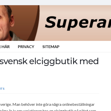
 HÄR
PRIVACY
SITEMAP
 svensk elciggbutik med
NTS
Sverige. Man behöver inte göra några onlinebeställningar
 fråga är ju om variationen hos en elciggbutik på nätet som