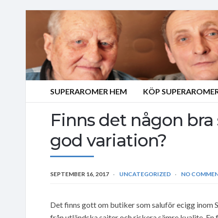
SUPERAROMER HEM
KÖP SUPERAROMER
Finns det någon bra
god variation?
SEPTEMBER 16, 2017
UNCATEGORIZED
NO COMME
Det finns gott om butiker som saluför ecigg inom 
från utländska sajter och riskera sämre kvalite. En