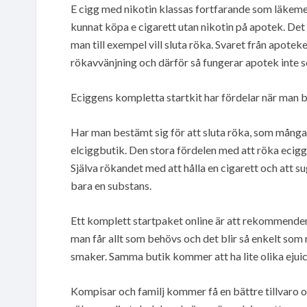
E cigg med nikotin klassas fortfarande som läkeme
kunnat köpa e cigarett utan nikotin på apotek. Det h
man till exempel vill sluta röka. Svaret från apotek
rökavvänjning och därför så fungerar apotek inte s
Eciggens kompletta startkit har fördelar när man 
Har man bestämt sig för att sluta röka, som många 
elciggbutik. Den stora fördelen med att röka ecigg 
Själva rökandet med att hålla en cigarett och att su
bara en substans.
Ett komplett startpaket online är att rekommende
man får allt som behövs och det blir så enkelt som 
smaker. Samma butik kommer att ha lite olika ejui
Kompisar och familj kommer få en bättre tillvaro o