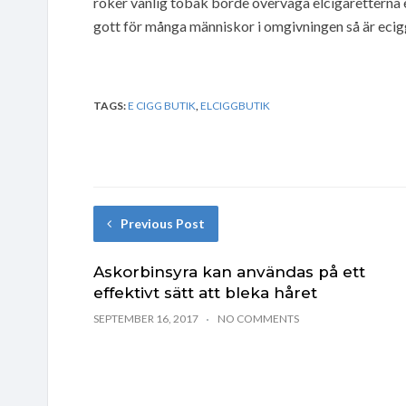
röker vanlig tobak borde överväga elcigaretterna e
gott för många människor i omgivningen så är ecig
TAGS:
E CIGG BUTIK
,
ELCIGGBUTIK
Previous Post
Askorbinsyra kan användas på ett
effektivt sätt att bleka håret
SEPTEMBER 16, 2017
NO COMMENTS