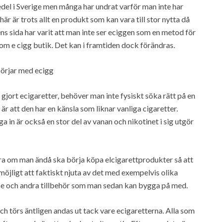
del i Sverige men många har undrat varför man inte har
är är trots allt en produkt som kan vara till stor nytta då
ens sida har varit att man inte ser eciggen som en metod för
om e cigg butik. Det kan i framtiden dock förändras.
börjar med ecigg
gjort ecigaretter, behöver man inte fysiskt söka rätt på en
är att den har en känsla som liknar vanliga cigaretter.
ga in är också en stor del av vanan och nikotinet i sig utgör
ra om man ändå ska börja köpa elcigarettprodukter så att
möjligt att faktiskt njuta av det med exempelvis olika
ce och andra tillbehör som man sedan kan bygga på med.
ch törs äntligen andas ut tack vare ecigaretterna. Alla som