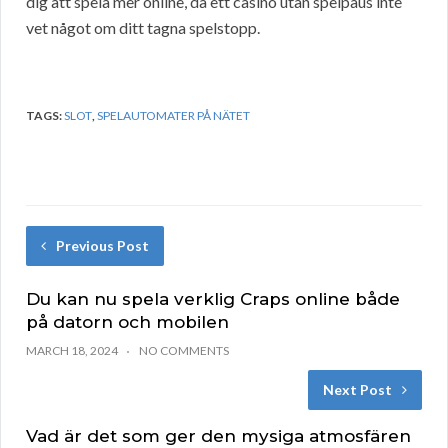
dig att spela mer online, då ett casino utan spelpaus inte
vet något om ditt tagna spelstopp.
TAGS:
SLOT
,
SPELAUTOMATER PÅ NÄTET
Previous Post
Du kan nu spela verklig Craps online både
på datorn och mobilen
MARCH 18, 2024
NO COMMENTS
Next Post
Vad är det som ger den mysiga atmosfären