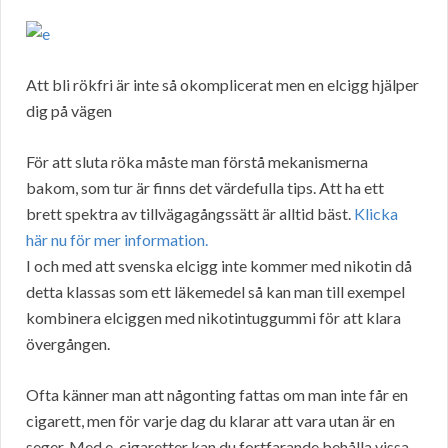
Att bli rökfri är inte så okomplicerat men en elcigg hjälper
dig på vägen
För att sluta röka måste man förstå mekanismerna
bakom, som tur är finns det värdefulla tips. Att ha ett
brett spektra av tillvägagångssätt är alltid bäst.
Klicka
här nu för mer information.
I och med att svenska elcigg inte kommer med nikotin då
detta klassas som ett läkemedel så kan man till exempel
kombinera elciggen med nikotintuggummi för att klara
övergången.
Ofta känner man att någonting fattas om man inte får en
cigarett, men för varje dag du klarar att vara utan är en
seger. Med e-cigaretter kan du fortfarande behålla vissa