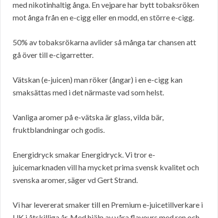
med nikotinhaltig ånga. En vejpare har bytt tobaksröken
mot ånga från en e-cigg eller en modd, en större e-cigg.
50% av tobaksrökarna avlider så många tar chansen att
gå över till e-cigarretter.
Vätskan (e-juicen) man röker (ångar) i en e-cigg kan
smaksättas med i det närmaste vad som helst.
Vanliga aromer på e-vätska är glass, vilda bär,
fruktblandningar och godis.
Energidryck smakar Energidryck. Vi tror e-
juicemarknaden vill ha mycket prima svensk kvalitet och
svenska aromer, säger vd Gert Strand.
Vi har levererat smaker till en Premium e-juicetillverkare i
UK i åtskilliga år. Med hjälp av våra flavours med ren och