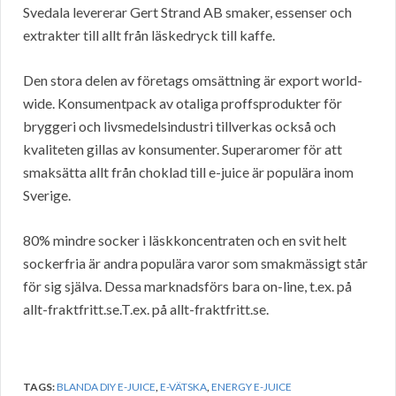
Svedala levererar Gert Strand AB smaker, essenser och
extrakter till allt från läskedryck till kaffe.
Den stora delen av företags omsättning är export world-
wide. Konsumentpack av otaliga proffsprodukter för
bryggeri och livsmedelsindustri tillverkas också och
kvaliteten gillas av konsumenter. Superaromer för att
smaksätta allt från choklad till e-juice är populära inom
Sverige.
80% mindre socker i läskkoncentraten och en svit helt
sockerfria är andra populära varor som smakmässigt står
för sig själva. Dessa marknadsförs bara on-line, t.ex. på
allt-fraktfritt.se.T.ex. på allt-fraktfritt.se.
TAGS:
BLANDA DIY E-JUICE
,
E-VÄTSKA
,
ENERGY E-JUICE