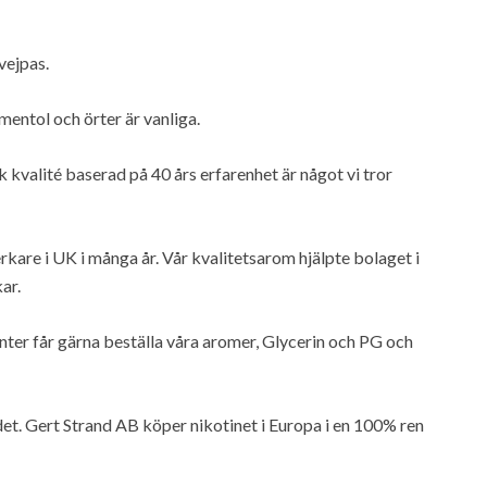
vejpas.
 mentol och örter är vanliga.
valité baserad på 40 års erfarenhet är något vi tror
erkare i UK i många år. Vår kvalitetsarom hjälpte bolaget i
ar.
ikanter får gärna beställa våra aromer, Glycerin och PG och
det. Gert Strand AB köper nikotinet i Europa i en 100% ren