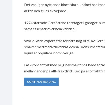
Det vanligen nyttjande kinesiska nikotinet har kn
är ren och gillas av vejpare.
1974 startade Gert Strand företaget i garaget, num
samt essenser över hela världen.
World-wide export står för nära nog 80% av Gert St
smaker med mera tillverkas också i konsumentstorle
liquid är populära inom Sverige.
Läskkoncentrat med originalsmak finns både sötad 
mellanhänder på allt-fraktfritt.T.ex. på allt-fraktfrit
CONTINUE READING