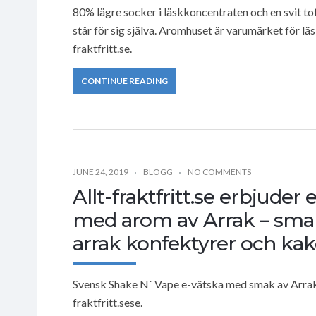
80% lägre socker i läskkoncentraten och en svit t
står för sig själva. Aromhuset är varumärket för läs
fraktfritt.se.
CONTINUE READING
JUNE 24, 2019
BLOGG
NO COMMENTS
Allt-fraktfritt.se erbjuder
med arom av Arrak – smak
arrak konfektyrer och kak
Svensk Shake N´ Vape e-vätska med smak av Arrak l
fraktfritt.sese.