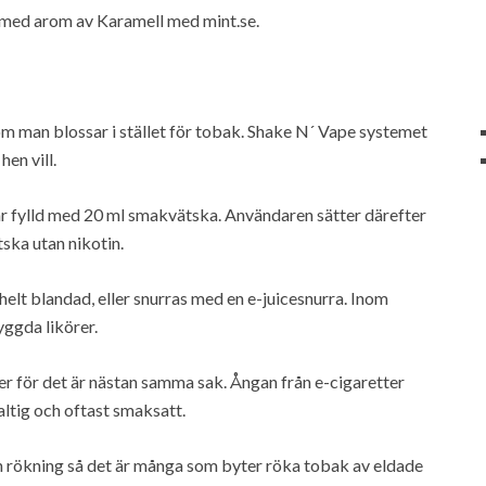
se med arom av Karamell med mint.se.
som man blossar i stället för tobak. Shake N´ Vape systemet
en vill.
 är fylld med 20 ml smakvätska. Användaren sätter därefter
tska utan nikotin.
elt blandad, eller snurras med en e-juicesnurra. Inom
yggda likörer.
er för det är nästan samma sak. Ångan från e-cigaretter
altig och oftast smaksatt.
in rökning så det är många som byter röka tobak av eldade