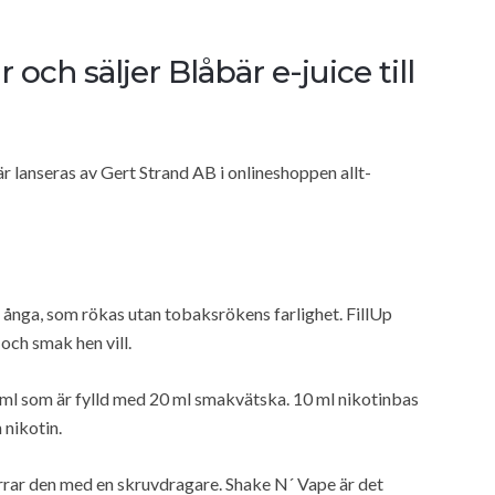
r och säljer Blåbär e-juice till
lanseras av Gert Strand AB i onlineshoppen allt-
ll ånga, som rökas utan tobaksrökens farlighet. FillUp
och smak hen vill.
 ml som är fylld med 20 ml smakvätska. 10 ml nikotinbas
 nikotin.
rrar den med en skruvdragare. Shake N´ Vape är det