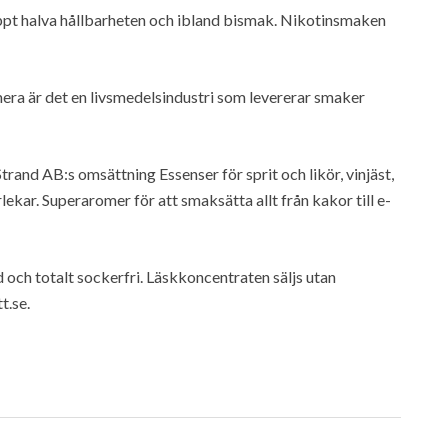
appt halva hållbarheten och ibland bismak. Nikotinsmaken
era är det en livsmedelsindustri som levererar smaker
rand AB:s omsättning Essenser för sprit och likör, vinjäst,
kar. Superaromer för att smaksätta allt från kakor till e-
och totalt sockerfri. Läskkoncentraten säljs utan
t.se.