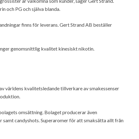
h grossister är välkomna som kunder, säger Gert Strand.
rin och PG och själva blanda.
ningar finns för leverans. Gert Strand AB beställer
nger genomsnittlig kvalitet kinesiskt nikotin.
av världens kvalitetsledande tillverkare av smakessenser
roduktion.
av bolagets omsättning. Bolaget producerar även
r samt candyshots. Superaromer för att smaksätta allt från