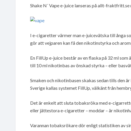
Shake N´ Vape e-juice lanseras på allt-fraktfritt.
I e-cigaretter värmer man e-juicevätska till ånga 
gör att vejparen kan få den nikotinstyrka och arom h
En FillUp e-juice består av en flaska på 32 ml som
till 10 ml nikotinbas av önskad styrka – eller basvä
Smaken och nikotinbasen skakas sedan tills den är h
Sverige kallas systemet FillUp, välkänt från hembr
Det är enkelt att sluta tobaksröka med e-cigarrett
eller jättestora e-cigaretter – moddar – är nikotinh
Varannan tobaksrökare dör enligt statistiken av s