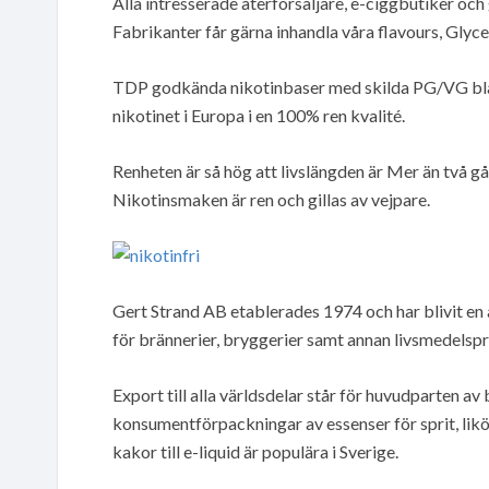
Alla intresserade återförsäljare, e-ciggbutiker oc
Fabrikanter får gärna inhandla våra flavours, Glyce
TDP godkända nikotinbaser med skilda PG/VG bland
nikotinet i Europa i en 100% ren kvalité.
Renheten är så hög att livslängden är Mer än två gå
Nikotinsmaken är ren och gillas av vejpare.
Gert Strand AB etablerades 1974 och har blivit en 
för brännerier, bryggerier samt annan livsmedelsp
Export till alla världsdelar står för huvudparten 
konsumentförpackningar av essenser för sprit, likö
kakor till e-liquid är populära i Sverige.