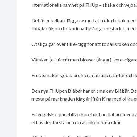
internationella namnet på FillUp – skaka och vejpa.
Det är enkelt att lägga av med att röka tobak med
tobaksrök med nikotinhaltig ånga, mestadels med
Otaliga går över till e-cigg för att tobaksröken dö
Vätskan (e-juicen) man blossar (ångar) i en e-ciga
Fruktsmaker, godis-aromer, maträtter, tårtor och k
Den nya FillUpen Blåbär har en smak av Blåbär. Det
mesta på marknaden idag är ifrån Kina med olika et
En engelsk e-juicetillverkare har handlat aromer av o
ett av de största och deras inköp bara ökar.