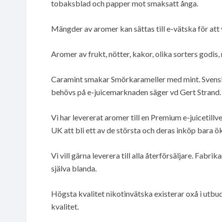
tobaksblad och papper mot smaksatt ånga.
Mängder av aromer kan sättas till e-vätska för att 
Aromer av frukt, nötter, kakor, olika sorters godis,
Caramint smakar Smörkarameller med mint. Svensk k
behövs på e-juicemarknaden säger vd Gert Strand.
Vi har levererat aromer till en Premium e-juicetillv
UK att bli ett av de största och deras inköp bara ök
Vi vill gärna leverera till alla återförsäljare. Fabr
själva blanda.
Högsta kvalitet nikotinvätska existerar oxå i utbu
kvalitet.