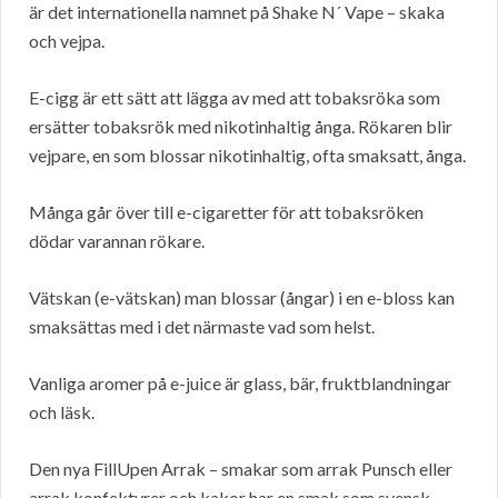
är det internationella namnet på Shake N´ Vape – skaka
och vejpa.
E-cigg är ett sätt att lägga av med att tobaksröka som
ersätter tobaksrök med nikotinhaltig ånga. Rökaren blir
vejpare, en som blossar nikotinhaltig, ofta smaksatt, ånga.
Många går över till e-cigaretter för att tobaksröken
dödar varannan rökare.
Vätskan (e-vätskan) man blossar (ångar) i en e-bloss kan
smaksättas med i det närmaste vad som helst.
Vanliga aromer på e-juice är glass, bär, fruktblandningar
och läsk.
Den nya FillUpen Arrak – smakar som arrak Punsch eller
arrak konfektyrer och kakor har en smak som svensk