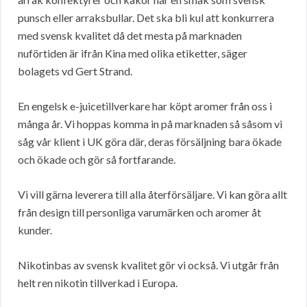
punsch eller arraksbullar. Det ska bli kul att konkurrera
med svensk kvalitet då det mesta på marknaden
nuförtiden är ifrån Kina med olika etiketter, säger
bolagets vd Gert Strand.
En engelsk e-juicetillverkare har köpt aromer från oss i
många år. Vi hoppas komma in på marknaden så såsom vi
såg vår klient i UK göra där, deras försäljning bara ökade
och ökade och gör så fortfarande.
Vi vill gärna leverera till alla återförsäljare. Vi kan göra allt
från design till personliga varumärken och aromer åt
kunder.
Nikotinbas av svensk kvalitet gör vi också. Vi utgår från
helt ren nikotin tillverkad i Europa.