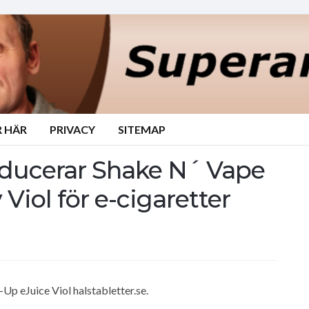
 HÄR
PRIVACY
SITEMAP
troducerar Shake N´ Vape
Viol för e-cigaretter
Up eJuice Viol halstabletter.se.