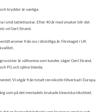
och kryddor är vanliga.
na i små tablettaskar. Efter 40 år med smaker blir det
ets vd Gert Strand.
eställ aromer från oss i åtskilliga år. Företaget i UK
valitet.
h grossister är välkomna som kunder, säger Gert Strand.
 och PG och själva blanda.
ntet. Vi utgår från totalt ren nikotin tillverkad i Europa.
lång som på det mestadels brukade kinesiska nikotinet.
är det en livsmedelsindustri som levererar smaker och