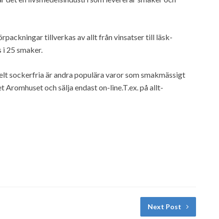
packningar tillverkas av allt från vinsatser till läsk-
 i 25 smaker.
helt sockerfria är andra populära varor som smakmässigt
t Aromhuset och sälja endast on-line.T.ex. på allt-
Next Post