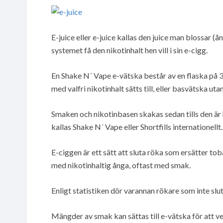
E-juice eller e-juice kallas den juice man blossar 
systemet få den nikotinhalt hen vill i sin e-cigg.
En Shake N´ Vape e-vätska består av en flaska på 
med valfri nikotinhalt sätts till, eller basvätska utan
Smaken och nikotinbasen skakas sedan tills den är 
kallas Shake N´ Vape eller Shortfills internationellt.
E-ciggen är ett sätt att sluta röka som ersätter t
med nikotinhaltig ånga, oftast med smak.
Enligt statistiken dör varannan rökare som inte sl
Mängder av smak kan sättas till e-vätska för att ve