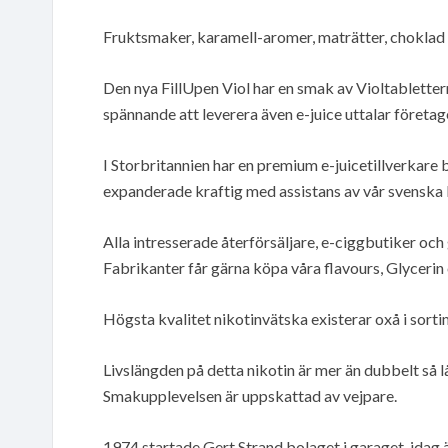
Fruktsmaker, karamell-aromer, maträtter, choklad 
Den nya FillUpen Viol har en smak av Violtabletter
spännande att leverera även e-juice uttalar företag
I Storbritannien har en premium e-juicetillverkare b
expanderade kraftig med assistans av vår svenska k
Alla intresserade återförsäljare, e-ciggbutiker oc
Fabrikanter får gärna köpa våra flavours, Glycerin
Högsta kvalitet nikotinvätska existerar oxå i sortime
Livslängden på detta nikotin är mer än dubbelt så 
Smakupplevelsen är uppskattad av vejpare.
1974 startade Gert Strand bolaget i garaget, idag 