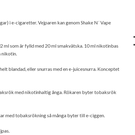
(ångar) i e-cigaretter. Vejparen kan genom Shake N´ Vape
32 ml som är fylld med 20 ml smakvätska. 10 ml nikotinbas
 nikotin.
helt blandad, eller snurras med en e-juicesnurra. Konceptet
obaksrök med nikotinhaltig ånga. Rökaren byter tobaksrök
utar med tobaksrökning så många byter till e-ciggen.
jpas.