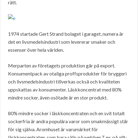
rätt.
1974 startade Gert Strand bolaget i garaget, numera är
det en livsmedelsindustri som levererar smaker och
essenser över hela världen.
Merparten av företagets produktion går på export.
Konsumentpack av otaliga proffsprodukter för bryggeri
och livsmedelsindustri tillverkas också och kvaliteten
uppskattas av konsumenter. Läskkoncentrat med 80%
mindre socker, även osötade är en stor produkt.
80% mindre socker i läskkoncentraten och en svit totalt
sockerfria är andra populära varor som smakmässigt står
för sig själva. Aromhuset är varumärket för
läskkoncentraten, som bara säljs på webben.T.ex. på allt-