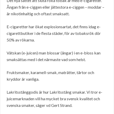
Det nya sättet att sluta röka tobak är med e-cigaretter.
Ångan från e-ciggen eller jättestora e-ciggen – moddar –
är nikotinhaltig och oftast smaksatt.
E-cigaretter har ökat explosionsartat, det finns idag e-
cigarettbutiker i de flesta städer, för av tobaksrök dör
50% av rökarna.
Vätskan (e-juicen) man blossar (ångar) i en e-bloss kan
smaksättas med i det närmaste vad som helst.
Fruktsmaker, karamell-smak, maträtter, tårtor och
kryddor är vanliga.
Lakritsstånggodis är hur Lakritsstång smakar. Vi tror e-
juicemarknaden vill ha mycket bra svensk kvalitet och
svenska smaker, säger vd Gert Strand.