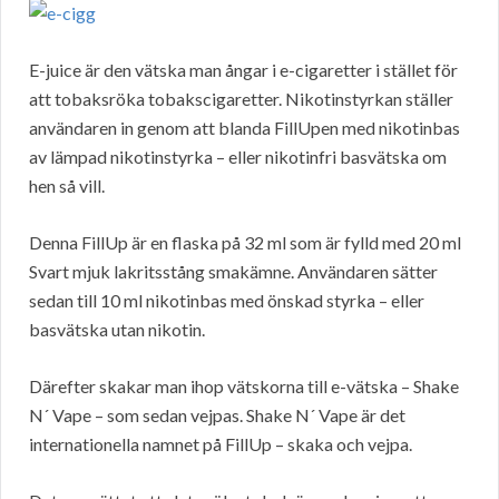
E-juice är den vätska man ångar i e-cigaretter i stället för
att tobaksröka tobakscigaretter. Nikotinstyrkan ställer
användaren in genom att blanda FillUpen med nikotinbas
av lämpad nikotinstyrka – eller nikotinfri basvätska om
hen så vill.
Denna FillUp är en flaska på 32 ml som är fylld med 20 ml
Svart mjuk lakritsstång smakämne. Användaren sätter
sedan till 10 ml nikotinbas med önskad styrka – eller
basvätska utan nikotin.
Därefter skakar man ihop vätskorna till e-vätska – Shake
N´ Vape – som sedan vejpas. Shake N´ Vape är det
internationella namnet på FillUp – skaka och vejpa.