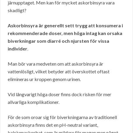
järnupptaget. Men kan för mycket askorbinsyra vara
skadligt?
Askorbinsyra är generellt sett trygg att konsumera i
rekommenderade doser, men höga intag kan orsaka
biverkningar som diarré och njursten för vissa
individer
.
Man bör vara medveten om att askorbinsyra är
vattenlösligt, vilket betyder att överskottet oftast
elimineras ur kroppen genom urinen.
Vid långvarigt höga doser finns dock risken för mer
allvarliga komplikationer.
För de som oroar sig för biverkningarna av traditionell
askorbinsyra finns det en pH-neutral variant,
kalciumaskorbat, som är mildare för magen men något