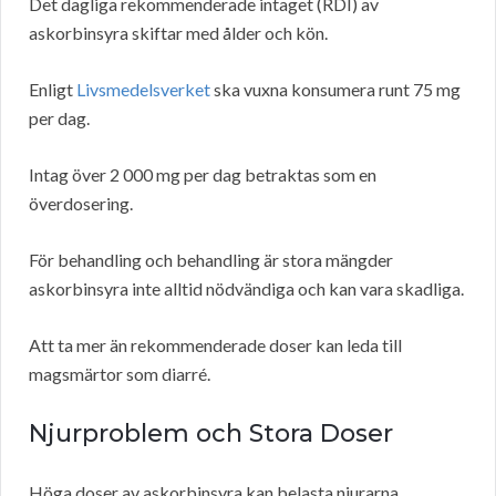
Det dagliga rekommenderade intaget (RDI) av
askorbinsyra skiftar med ålder och kön.
Enligt
Livsmedelsverket
ska vuxna konsumera runt 75 mg
per dag.
Intag över 2 000 mg per dag betraktas som en
överdosering.
För behandling och behandling är stora mängder
askorbinsyra inte alltid nödvändiga och kan vara skadliga.
Att ta mer än rekommenderade doser kan leda till
magsmärtor som diarré.
Njurproblem och Stora Doser
Höga doser av askorbinsyra kan belasta njurarna.