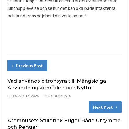
stilldrink idag. Gör den till en central del av din moderna
lunchupplevelse och se hur det kan öka både intäkterna
och kundernas nöjdhet i din verksamhet!
Previous Post
Vad används citronsyra till: Mångsidiga
Användningsområden och Nyttor
FEBRUARY 15, 2026
NO COMMENTS
Next Post
Aromhusets Stilldrink Frigör Både Utrymme
och Pengar