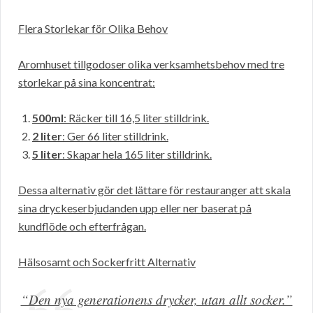
Flera Storlekar för Olika Behov
Aromhuset tillgodoser olika verksamhetsbehov med tre
storlekar på sina koncentrat:
500ml
: Räcker till 16,5 liter stilldrink.
2 liter
: Ger 66 liter stilldrink.
5 liter
: Skapar hela 165 liter stilldrink.
Dessa alternativ gör det lättare för restauranger att skala
sina dryckeserbjudanden upp eller ner baserat på
kundflöde och efterfrågan.
Hälsosamt och Sockerfritt Alternativ
“Den nya generationens drycker, utan allt socker.”