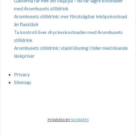
Gästerna får mer att välja på – du får lägre kostnader
med Aromhusets stilldrink
Aromhusets stilldrink: mer förutsägbar inköpskostnad
än flaskläsk
Ta kontroll över dryckeskostnaden med Aromhusets
stilldrink
Aromhusets stilldrink: stabil lösning i tider med ökande
läskpriser
Privacy
Sitemap
POWERED BY
SOCRATES