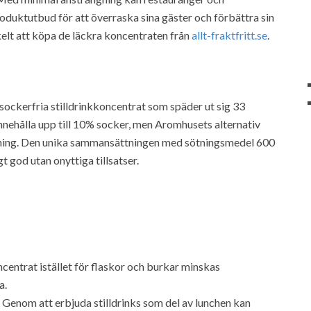
duktutbud för att överraska sina gäster och förbättra sin
kelt att köpa de läckra koncentraten från
allt-fraktfritt.se
.
ockerfria stilldrinkkoncentrat som späder ut sig 33
innehålla upp till 10% socker, men Aromhusets alternativ
ning. Den unika sammansättningen med sötningsmedel 600
t god utan onyttiga tillsatser.
entrat istället för flaskor och burkar minskas
a.
Genom att erbjuda stilldrinks som del av lunchen kan