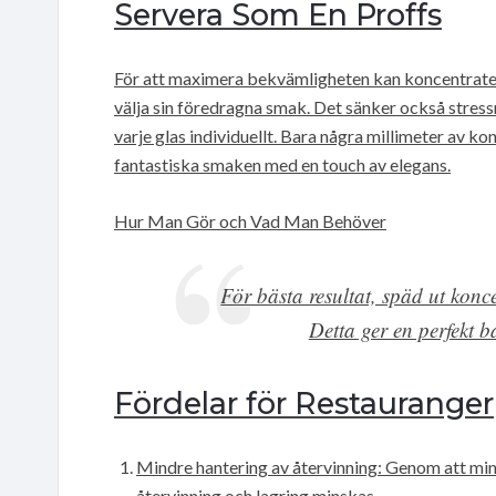
Servera Som En Proffs
För att maximera bekvämligheten kan koncentraten o
välja sin föredragna smak. Det sänker också stress
varje glas individuellt. Bara några millimeter av ko
fantastiska smaken med en touch av elegans.
Hur Man Gör och Vad Man Behöver
För bästa resultat, späd ut konc
Detta ger en perfekt 
Fördelar för Restauranger
Mindre hantering av återvinning: Genom att min
återvinning och lagring minskas.