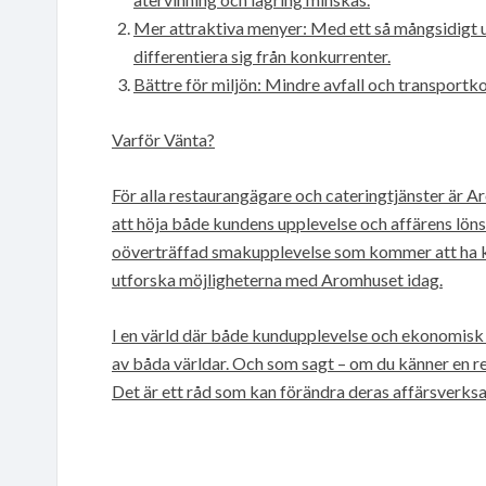
Mer attraktiva menyer: Med ett så mångsidigt 
differentiera sig från konkurrenter.
Bättre för miljön: Mindre avfall och transportko
Varför Vänta?
För alla restaurangägare och cateringtjänster är Ar
att höja både kundens upplevelse och affärens lön
oöverträffad smakupplevelse som kommer att ha ku
utforska möjligheterna med Aromhuset idag.
I en värld där både kundupplevelse och ekonomisk 
av båda världar. Och som sagt – om du känner en r
Det är ett råd som kan förändra deras affärsverksam