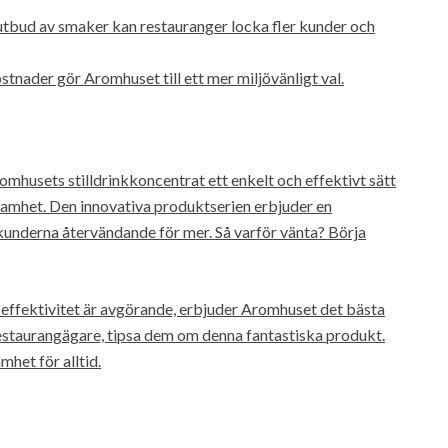
utbud av smaker kan restauranger locka fler kunder och
stnader gör Aromhuset till ett mer miljövänligt val.
omhusets stilldrinkkoncentrat ett enkelt och effektivt sätt
samhet. Den innovativa produktserien erbjuder en
nderna återvändande för mer. Så varför vänta? Börja
effektivitet är avgörande, erbjuder Aromhuset det bästa
estaurangägare, tipsa dem om denna fantastiska produkt.
het för alltid.