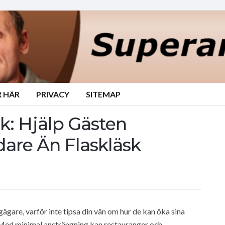
 HÄR
PRIVACY
SITEMAP
k: Hjälp Gästen
are Än Flaskläsk
gare, varför inte tipsa din vän om hur de kan öka sina
Med minimal ansträngning kan restauranger och