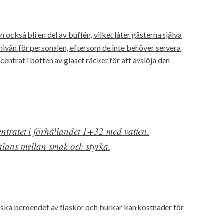
ckså bli en del av buffén, vilket låter gästerna själva
nivån för personalen, eftersom de inte behöver servera
ncentrat i botten av glaset räcker för att avslöja den
entratet i förhållandet 1+32 med vatten.
balans mellan smak och styrka.
ska beroendet av flaskor och burkar kan kostnader för