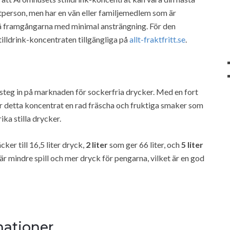
person, men har en vän eller familjemedlem som är
 på framgångarna med minimal ansträngning. För den
illdrink-koncentraten tillgängliga på
allt-fraktfritt.se
.
 steg in på marknaden för sockerfria drycker. Med en fort
 detta koncentrat en rad fräscha och fruktiga smaker som
ka stilla drycker.
ker till 16,5 liter dryck,
2 liter
som ger 66 liter, och
5 liter
är mindre spill och mer dryck för pengarna, vilket är en god
ationer