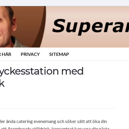
 HÄR
PRIVACY
SITEMAP
yckesstation med
k
ler ända catering evenemang och söker sätt att öka din
 att Aromhusets stilldrink-koncentrat kan vara din nästa