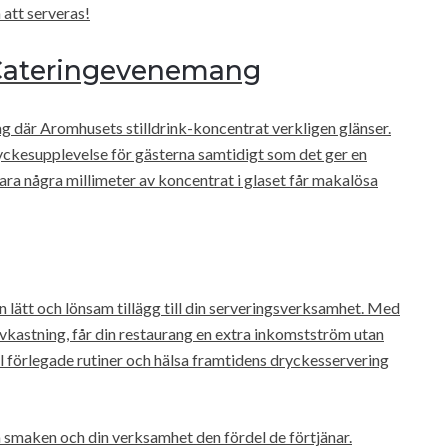
 att serveras!
 Cateringevenemang
g där Aromhusets stilldrink-koncentrat verkligen glänser.
ryckesupplevelse för gästerna samtidigt som det ger en
ara några millimeter av koncentrat i glaset får makalösa
 lätt och lönsam tillägg till din serveringsverksamhet. Med
vkastning, får din restaurang en extra inkomstström utan
ll förlegade rutiner och hälsa framtidens dryckesservering
ka smaken och din verksamhet den fördel de förtjänar.