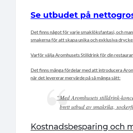
Se utbudet på nettogros
Det finns något för varje smaklöksfantasi, och man
smakerna för att skapa unika och exklusiva dryckes
Varför välja Aromhusets Stilldrink för din restaura
Det finns många fördelar med att introducera Aromh
när det levererar mervärde på så många sätt:
“Med Aromhusets stilldrink-konce
brett utbud av smakrika, sockerfr
Kostnadsbesparing och mi