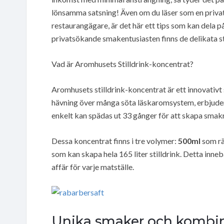
lönsamma satsning! Även om du läser som en privat
restaurangägare, är det här ett tips som kan dela
privatsökande smakentusiasten finns de delikata st
Vad är Aromhusets Stilldrink-koncentrat?
Aromhusets stilldrink-koncentrat är ett innovativt
hävning över många söta läskaromsystem, erbjuder
enkelt kan spädas ut 33 gånger för att skapa smakri
Dessa koncentrat finns i tre volymer:
500ml
som räc
som kan skapa hela 165 liter stilldrink. Detta inneb
affär för varje matställe.
Unika smaker och kombin