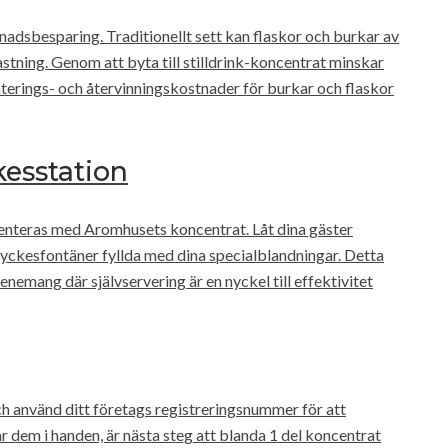
adsbesparing. Traditionellt sett kan flaskor och burkar av
stning. Genom att byta till stilldrink-koncentrat minskar
terings- och återvinningskostnader för burkar och flaskor
esstation
nteras med Aromhusets koncentrat. Låt dina gäster
dryckesfontäner fyllda med dina specialblandningar. Detta
venemang där självservering är en nyckel till effektivitet
h använd ditt företags registreringsnummer för att
ar dem i handen, är nästa steg att blanda 1 del koncentrat