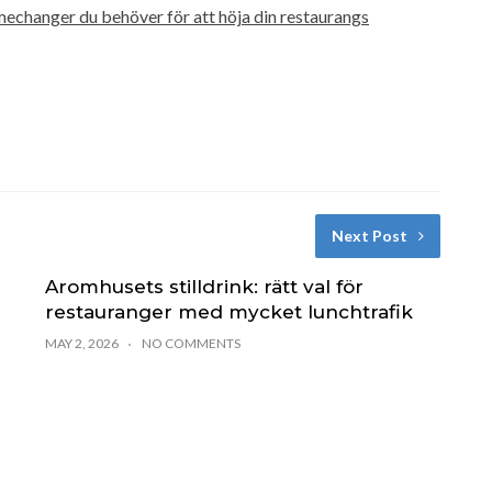
echanger du behöver för att höja din restaurangs
Next Post
Aromhusets stilldrink: rätt val för
restauranger med mycket lunchtrafik
MAY 2, 2026
NO COMMENTS