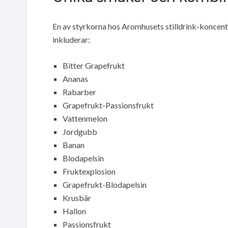
En av styrkorna hos Aromhusets stilldrink-koncent
inkluderar:
Bitter Grapefrukt
Ananas
Rabarber
Grapefrukt-Passionsfrukt
Vattenmelon
Jordgubb
Banan
Blodapelsin
Fruktexplosion
Grapefrukt-Blodapelsin
Krusbär
Hallon
Passionsfrukt