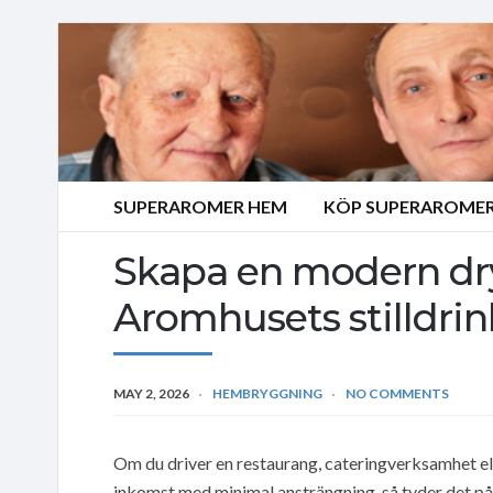
SUPERAROMER HEM
KÖP SUPERAROMER
Skapa en modern dr
Aromhusets stilldrin
MAY 2, 2026
HEMBRYGGNING
NO COMMENTS
Om du driver en restaurang, cateringverksamhet el
inkomst med minimal ansträngning, så tyder det på