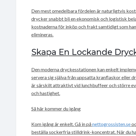
Den mest omedelbara fördelen är naturligtvis kostn
drycker snabbt bli en ekonomisk och logistisk bela
kostnaderna för inköp och frakt samtidigt som han
elimineras.
Skapa En Lockande Dryck
Den moderna dryckesstationen kan enkelt impleme
servera sig själva från uppsatta kranflaskor eller 
är särskilt attraktivt vid lunchbuffeer och större e
och hastighet.
Så här kommer du igång
Kom igång är enkelt. Gå in på
nettogrossisten.se
oc
beställa sockerfria stilldrink-koncentrat. När du h