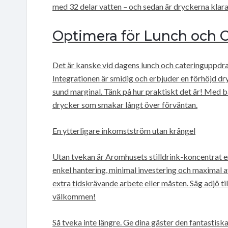
med 32 delar vatten – och sedan är dryckerna klara
Optimera för Lunch och
Det är kanske vid dagens lunch och cateringuppdra
Integrationen är smidig och erbjuder en förhöjd d
sund marginal. Tänk på hur praktiskt det är! Med b
drycker som smakar långt över förväntan.
En ytterligare inkomstström utan krångel
Utan tvekan är Aromhusets stilldrink-koncentrat en
enkel hantering, minimal investering och maximal a
extra tidskrävande arbete eller måsten. Säg adjö ti
välkommen!
Så tveka inte längre. Ge dina gäster den fantastis