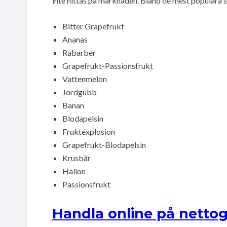
inte hittas på marknaden. Bland de mest populära 
Bitter Grapefrukt
Ananas
Rabarber
Grapefrukt-Passionsfrukt
Vattenmelon
Jordgubb
Banan
Blodapelsin
Fruktexplosion
Grapefrukt-Blodapelsin
Krusbär
Hallon
Passionsfrukt
Handla online på nettog