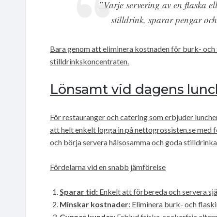
”Varje servering av en flaska el
stilldrink, sparar pengar o
Bara genom att eliminera kostnaden för burk- och f
stilldrinkskoncentraten.
Lönsamt vid dagens lunc
För restauranger och catering som erbjuder lunche
att helt enkelt logga in på nettogrossisten.se med
och börja servera hälsosamma och goda stilldrinkar 
Fördelarna vid en snabb jämförelse
Sparar tid:
Enkelt att förbereda och servera sj
Minskar kostnader:
Eliminera burk- och flask
Gynnar kunder:
Erbjud friska, sockerfria altern