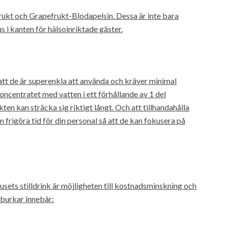
ukt och Grapefrukt-Blodapelsin. Dessa är inte bara
us i kanten för hälsoinriktade gäster.
att de är superenkla att använda och kräver minimal
koncentratet med vatten i ett förhållande av 1 del
kten kan sträcka sig riktigt långt. Och att tillhandahålla
 frigöra tid för din personal så att de kan fokusera på
usets stilldrink är möjligheten till kostnadsminskning och
h burkar innebär: