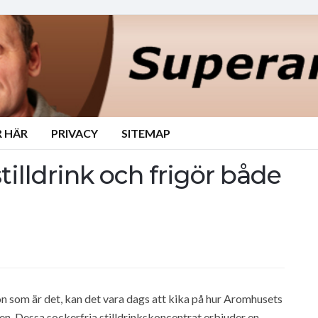
 HÄR
PRIVACY
SITEMAP
tilldrink och frigör både
n som är det, kan det vara dags att kika på hur Aromhusets
n. Dessa sockerfria stilldrinkskoncentrat erbjuder en