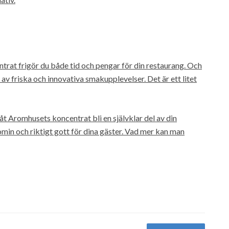
trat frigör du både tid och pengar för din restaurang. Och
l av friska och innovativa smakupplevelser. Det är ett litet
låt Aromhusets koncentrat bli en självklar del av din
min och riktigt gott för dina gäster. Vad mer kan man