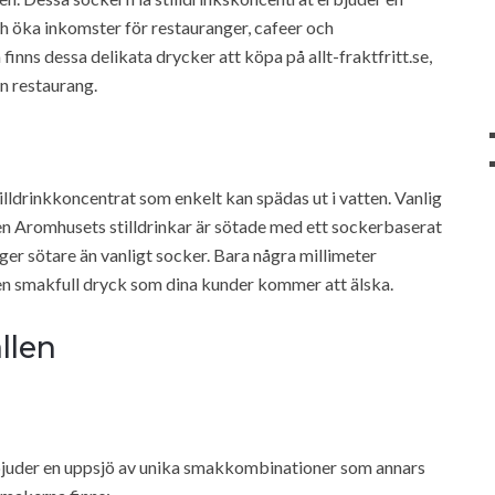
h öka inkomster för restauranger, cafeer och
inns dessa delikata drycker att köpa på allt-fraktfritt.se,
in restaurang.
illdrinkkoncentrat som enkelt kan spädas ut i vatten. Vanlig
 men Aromhusets stilldrinkar är sötade med ett sockerbaserat
ger sötare än vanligt socker. Bara några millimeter
 en smakfull dryck som dina kunder kommer att älska.
ällen
bjuder en uppsjö av unika smakkombinationer som annars