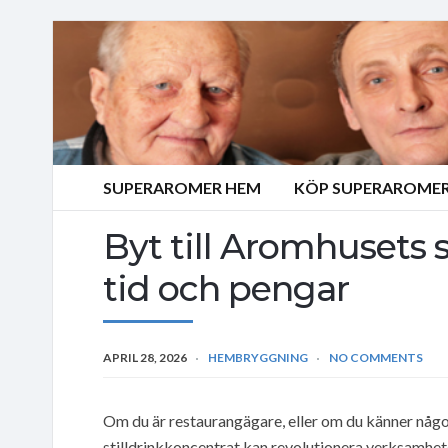
SUPERAROMER HEM
KÖP SUPERAROMER
Byt till Aromhusets s
tid och pengar
APRIL 28, 2026
HEMBRYGGNING
NO COMMENTS
Om du är restaurangägare, eller om du känner någo
stilldrinkkoncentrat kan revolutionera verksamhete