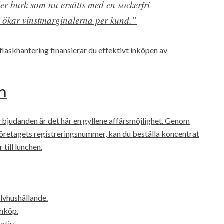
ler burk som nu ersätts med en sockerfri
ch ökar vinstmarginalerna per kund.”
laskhantering finansierar du effektivt inköpen av
h
rbjudanden är det här en gyllene affärsmöjlighet. Genom
 företagets registreringsnummer, kan du beställa koncentrat
till lunchen.
älvhushållande.
inköp.
ativ.