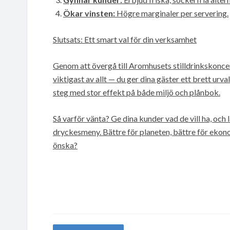
Ökar vinsten:
Högre marginaler per servering.
Slutsats: Ett smart val för din verksamhet
Genom att övergå till Aromhusets stilldrinkskoncen
viktigast av allt — du ger dina gäster ett brett urva
steg med stor effekt på både miljö och plånbok.
Så varför vänta? Ge dina kunder vad de vill ha, och 
dryckesmeny. Bättre för planeten, bättre för ekono
önska?