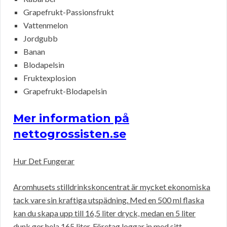
Grapefrukt-Passionsfrukt
Vattenmelon
Jordgubb
Banan
Blodapelsin
Fruktexplosion
Grapefrukt-Blodapelsin
Mer information på
nettogrossisten.se
Hur Det Fungerar
Aromhusets stilldrinkskoncentrat är mycket ekonomiska
tack vare sin kraftiga utspädning. Med en 500 ml flaska
kan du skapa upp till 16,5 liter dryck, medan en 5 liter
dunk ger hela 165 liter. Företag loggar in med sitt