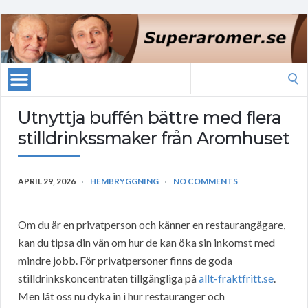
Search
for:
Utnyttja buffén bättre med flera
stilldrinkssmaker från Aromhuset
APRIL 29, 2026
HEMBRYGGNING
NO COMMENTS
Om du är en privatperson och känner en restaurangägare,
kan du tipsa din vän om hur de kan öka sin inkomst med
mindre jobb. För privatpersoner finns de goda
stilldrinkskoncentraten tillgängliga på
allt-fraktfritt.se
.
Men låt oss nu dyka in i hur restauranger och