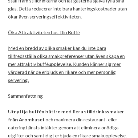
Ställ fram stilldrinkarna och låt gästerna själva fylla sina
glas. Detta reducerar inte bara hanteringskostnader utan
ökar även serveringseffektiviteten.
Öka Attraktiviteten hos Din Buffé
Med en bredd av olika smaker kan du inte bara
tillfredsställa olika smakpreferenser utan även skapa en
mer attraktiv bufféupplevelse. Kunden känner sig mer
värderad när de erbjuds en rikare och mer personlig
servering.
Sammanfattning
Utnyttja buffén bättre med flera stilldrinkssmaker
från Aromhuset
och maximera din restaurant- eller
cateringtjänsts intäkter genom att eliminera onödiga
utgifter och samtidigt erbjuda en rikare smakupplevelse.