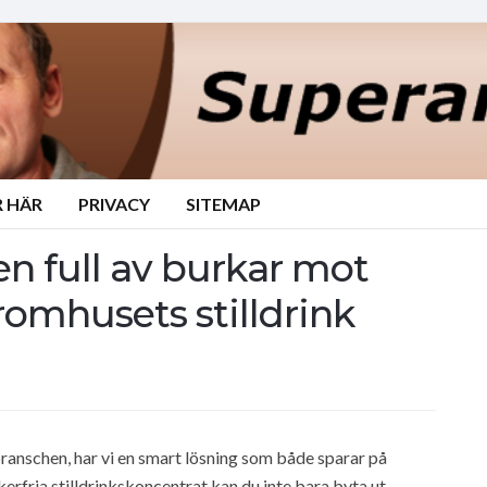
 HÄR
PRIVACY
SITEMAP
en full av burkar mot
romhusets stilldrink
ranschen, har vi en smart lösning som både sparar på
rfria stilldrinkskoncentrat kan du inte bara byta ut