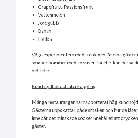
Grapefrukt-Passionsfrukt
Vattenmelon
Jordgubb
Banan
Hallon
Våga experimentera med smak och låt dina gäster u
smaker kommer med en vuxen touche, kan dessa dryc
måltider.
Kundnöjdhet och återkoppling
Många restauranger har rapporterat hög kundnöjdh
Gästerna uppskattar både smaken och hur de låter
innebär det minskade sockerinnehållet att drycken k
gäster.