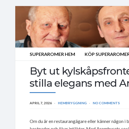
SUPERAROMER HEM
KÖP SUPERAROMER
Byt ut kylskåpsfront
stilla elegans med A
APRIL 7, 2026
HEMBRYGGNING
NO COMMENTS
Om du är en restaurangägare eller känner någon i b
kostnader och ökar intäkter. Med Aromhusets socke