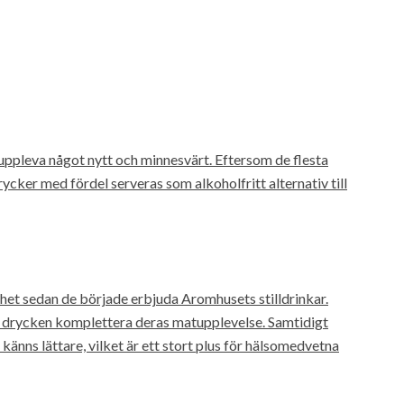
ppleva något nytt och minnesvärt. Eftersom de flesta
ker med fördel serveras som alkoholfritt alternativ till
et sedan de började erbjuda Aromhusets stilldrinkar.
 drycken komplettera deras matupplevelse. Samtidigt
änns lättare, vilket är ett stort plus för hälsomedvetna