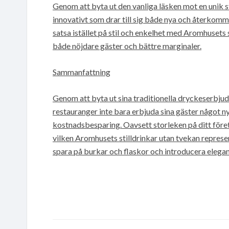
Genom att byta ut den vanliga läsken mot en unik st
innovativt som drar till sig både nya och återkom
satsa istället på stil och enkelhet med Aromhusets s
både nöjdare gäster och bättre marginaler.
Sammanfattning
Genom att byta ut sina traditionella dryckeserbj
restauranger inte bara erbjuda sina gäster något 
kostnadsbesparing. Oavsett storleken på ditt föret
vilken Aromhusets stilldrinkar utan tvekan represe
spara på burkar och flaskor och introducera elegan