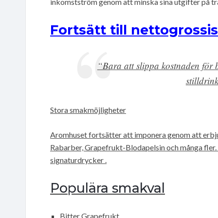
inkomstström genom att minska sina utgifter på tra
Fortsätt till nettogrossi
“Bara att slippa kostnaden för b
stilldri
Stora smakmöjligheter
Aromhuset fortsätter att imponera genom att erbj
Rabarber, Grapefrukt-Blodapelsin och många fler.
signaturdrycker .
Populära smakval
Bitter Grapefrukt