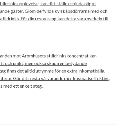
illdrinksupplevelse, kan ditt ställe erbjuda något
mande gäster. Glöm de fyllda kylskåpsdörrarna med och
tilldrinks. För din restaurang kan detta vara nyckeln till
udanden mot Aromhusets stilldrinkskoncentrat kan
nytt och unikt, men också skapa en betydande
ag finns det alltid utrymme för en extra inkomstkälla,
nterar. Gör ditt resta vårvarande mer kostnadseffektivt,
s med ett enkelt steg.