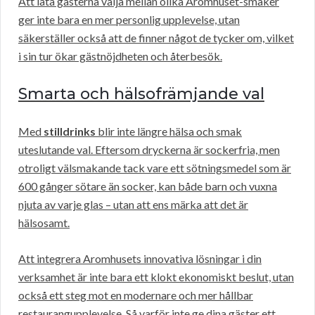
Att låta gästerna välja mellan olika Aromhuset-smaker
ger inte bara en mer personlig upplevelse, utan
säkerställer också att de finner något de tycker om, vilket
i sin tur ökar gästnöjdheten och återbesök.
Smarta och hälsofrämjande val
Med
stilldrinks
blir inte längre hälsa och smak
uteslutande val. Eftersom dryckerna är sockerfria, men
otroligt välsmakande tack vare ett sötningsmedel som är
600 gånger sötare än socker, kan både barn och vuxna
njuta av varje glas – utan att ens märka att det är
hälsosamt.
Att integrera Aromhusets innovativa lösningar i din
verksamhet är inte bara ett klokt ekonomiskt beslut, utan
också ett steg mot en modernare och mer hållbar
restaurangupplevelse. Så varför inte ge dina gäster ett