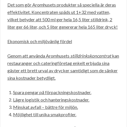
Det som gör Aromhusets produkter så speciella är deras
effektivitet. Koncentraten späds ut 1+32 med vatten,
vilket betyder att 500 ml ger hela 16,5 liter stilldrink, 2
liter ger 66 liter, och 5 liter genererar hela 165 liter dryck!
Ekonomisk och miljövänlig fördel
Genom att använda Aromhusets
stilldrinkskoncentrat
kan
restauranger och cateringföretag enkelt erbjuda sina
gäster ett brett urval av drycker samtidigt som de sänker
sina kostnader betydligt.
Spara pengar på förpackningskostnader.
Lägre logistik och hanteringskostnader.
Minskat avfall – bättre för miljön.
Möjlighet till unika smakprofiler.