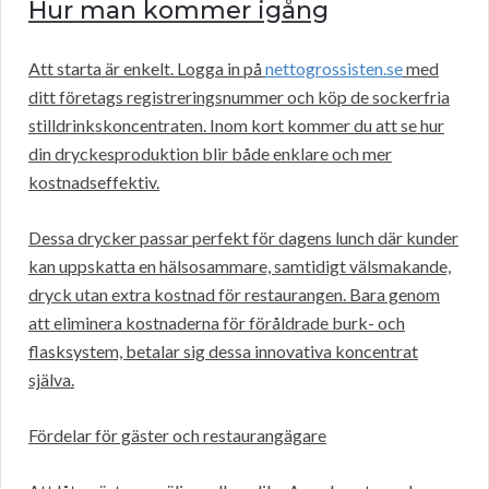
Hur man kommer igång
Att starta är enkelt. Logga in på
nettogrossisten.se
med
ditt företags registreringsnummer och köp de sockerfria
stilldrinkskoncentraten. Inom kort kommer du att se hur
din dryckesproduktion blir både enklare och mer
kostnadseffektiv.
Dessa drycker passar perfekt för dagens lunch där kunder
kan uppskatta en hälsosammare, samtidigt välsmakande,
dryck utan extra kostnad för restaurangen. Bara genom
att eliminera kostnaderna för föråldrade burk- och
flasksystem, betalar sig dessa innovativa koncentrat
själva.
Fördelar för gäster och restaurangägare