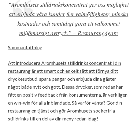
“Aromhusets stilldrinkskoncentrat ger oss möjlighet
att erbjuda våra kunder fler valmöjligheter, minska
kostnader och samtidigt göra ett välkommet
miljömässigt avtryck.” – Restaurangägare
Sammanfattning
Att introducera Aromhusets stilldrinkskoncentrat i din
restaurang är ett smart och enkelt sätt att förnya ditt
dryckesutbud, spara pengar och erbjuda dina gäster
något både nytt och gott. Dessa drycker, som redan har
fått en positiv feedback från konsumenterna, är verkligen
en win-win för alla inblandade. Så varför vänta? Gör din
restaurang en tjänst och gör Aromhusets sockerfria
stilldrinks till en del av din meny redan idag!