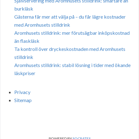
Självservering med Aromhusets stilldrink: smartare än
burkläsk
Gästerna får mer att välja på – du får lägre kostnader
med Aromhusets stilldrink
Aromhusets stilldrink: mer förutsägbar inköpskostnad
än flaskläsk
Ta kontroll över dryckeskostnaden med Aromhusets
stilldrink
Aromhusets stilldrink: stabil lösning i tider med ökande
läskpriser
Privacy
Sitemap
POWERED BY
SOCRATES