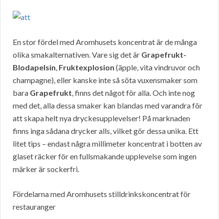
En stor fördel med Aromhusets koncentrat är de många
olika smakalternativen. Vare sig det är
Grapefrukt-
Blodapelsin
,
Fruktexplosion
(äpple, vita vindruvor och
champagne), eller kanske inte så söta vuxensmaker som
bara
Grapefrukt
, finns det något för alla. Och inte nog
med det, alla dessa smaker kan blandas med varandra för
att skapa helt nya dryckesupplevelser! På marknaden
finns inga sådana drycker alls, vilket gör dessa unika. Ett
litet tips – endast några millimeter koncentrat i botten av
glaset räcker för en fullsmakande upplevelse som ingen
märker är sockerfri.
Fördelarna med Aromhusets stilldrinkskoncentrat för
restauranger