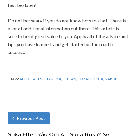
fast besluten!
Do not be weary if you do not know how to start. There is
a lot of additional information out there. This article is
sure to be of great value to you. Apply all of the advice and
tips you have learned, and get started on the road to
success.
TAGS:
ATT DU
,
ATT SLUTA RÖKA
,
DU KAN
,
FÖR ATT SLUTA
,
NÄR DU
Previous Post
Söka Efter Råd Om Att Sluta Röka? Se