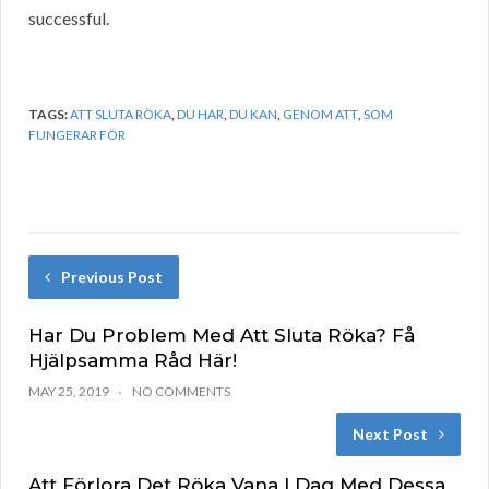
successful.
TAGS:
ATT SLUTA RÖKA
,
DU HAR
,
DU KAN
,
GENOM ATT
,
SOM
FUNGERAR FÖR
Previous Post
Har Du Problem Med Att Sluta Röka? Få
Hjälpsamma Råd Här!
MAY 25, 2019
NO COMMENTS
Next Post
Att Förlora Det Röka Vana I Dag Med Dessa