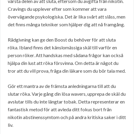
värsta delen av att sluta, eftersom du avgifta från nikotin.
Cravings du upplever efter som kommer att vara
övervägande psykologiska. Det är lika svårt att slåss, men
det finns många tekniker som hjälper dig att nå framgång.
Rådgivning kan ge den Boost du behöver för att sluta
röka. Ibland finns det känslomässiga skäl till varför en
person röker. Att handskas med sådana frågor kan också
hjälpa din lust att röka försvinna. Om detta är något du
tror att du vill prova, fråga din läkare som du bör tala med.
Gör ett mantra av de främsta anledningarna till att du
slutar röka. Varje gång din lösa wavers, upprepa de skäl du
avslutar tills du inte längtar tobak. Detta representerar en
fantastisk metod för att avleda ditt fokus bort från
nikotin abstinenssymtom och på andra kritiska saker i ditt
liv.