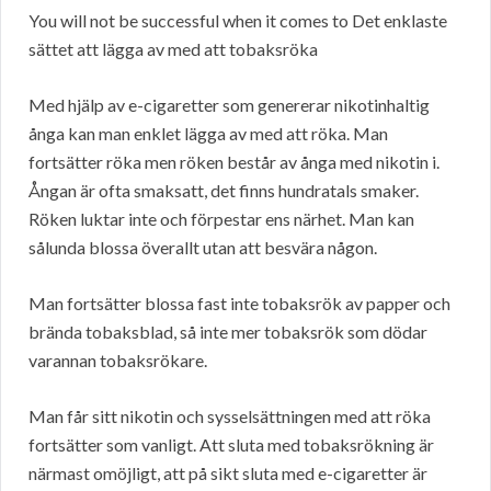
You will not be successful when it comes to Det enklaste
sättet att lägga av med att tobaksröka
Med hjälp av e-cigaretter som genererar nikotinhaltig
ånga kan man enklet lägga av med att röka. Man
fortsätter röka men röken består av ånga med nikotin i.
Ångan är ofta smaksatt, det finns hundratals smaker.
Röken luktar inte och förpestar ens närhet. Man kan
sålunda blossa överallt utan att besvära någon.
Man fortsätter blossa fast inte tobaksrök av papper och
brända tobaksblad, så inte mer tobaksrök som dödar
varannan tobaksrökare.
Man får sitt nikotin och sysselsättningen med att röka
fortsätter som vanligt. Att sluta med tobaksrökning är
närmast omöjligt, att på sikt sluta med e-cigaretter är