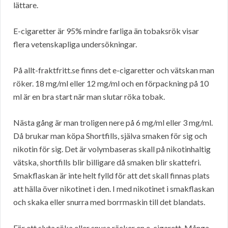
lättare.
E-cigaretter är 95% mindre farliga än tobaksrök visar
flera vetenskapliga undersökningar.
På allt-fraktfritt.se finns det e-cigaretter och vätskan man
röker. 18 mg/ml eller 12 mg/ml och en förpackning på 10
ml är en bra start när man slutar röka tobak.
Nästa gång är man troligen nere på 6 mg/ml eller 3 mg/ml.
Då brukar man köpa Shortfills, själva smaken för sig och
nikotin för sig. Det är volymbaseras skall på nikotinhaltig
vätska, shortfills blir billigare då smaken blir skattefri.
Smakflaskan är inte helt fylld för att det skall finnas plats
att hälla över nikotinet i den. I med nikotinet i smakflaskan
och skaka eller snurra med borrmaskin till det blandats.
För att sluta röka eller snusa räcker en e-cigarett. Många