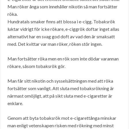
Man röker ånga som innehåller nikotin så man fortsätter
röka.
Hundratals smaker finns att blossa i e-cigg. Tobaksrök
luktar vidrigt för icke rökare, e-ciggrök doftar inget allas
alternativt har en svag god doft av vad den är smaksatt
med. Det kvittar var man röker, röken stör ingen.
Man fortsätter röka men en rök som inte dödar varannan
rökare, såsom tobaksrök gör.
Man får sitt nikotin och sysselsättningen med att röka
fortsätter som vanligt. Att sluta med tobaksrökning är
närmast omöjligt, att på sikt sluta med e-cigaretter är
enklare.
Genom att byta tobaksrök mot e-cigarettånga minskar
man enligt vetenskapen risken med rökning med minst