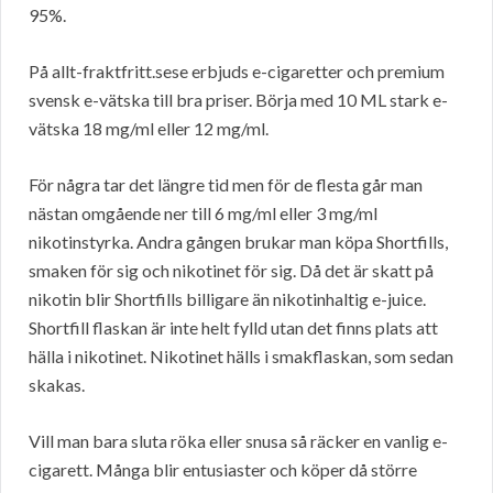
95%.
På allt-fraktfritt.sese erbjuds e-cigaretter och premium
svensk e-vätska till bra priser. Börja med 10 ML stark e-
vätska 18 mg/ml eller 12 mg/ml.
För några tar det längre tid men för de flesta går man
nästan omgående ner till 6 mg/ml eller 3 mg/ml
nikotinstyrka. Andra gången brukar man köpa Shortfills,
smaken för sig och nikotinet för sig. Då det är skatt på
nikotin blir Shortfills billigare än nikotinhaltig e-juice.
Shortfill flaskan är inte helt fylld utan det finns plats att
hälla i nikotinet. Nikotinet hälls i smakflaskan, som sedan
skakas.
Vill man bara sluta röka eller snusa så räcker en vanlig e-
cigarett. Många blir entusiaster och köper då större