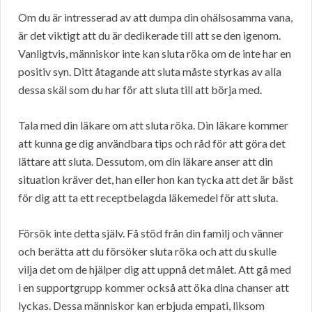
Om du är intresserad av att dumpa din ohälsosamma vana,
är det viktigt att du är dedikerade till att se den igenom.
Vanligtvis, människor inte kan sluta röka om de inte har en
positiv syn. Ditt åtagande att sluta måste styrkas av alla
dessa skäl som du har för att sluta till att börja med.
Tala med din läkare om att sluta röka. Din läkare kommer
att kunna ge dig användbara tips och råd för att göra det
lättare att sluta. Dessutom, om din läkare anser att din
situation kräver det, han eller hon kan tycka att det är bäst
för dig att ta ett receptbelagda läkemedel för att sluta.
Försök inte detta själv. Få stöd från din familj och vänner
och berätta att du försöker sluta röka och att du skulle
vilja det om de hjälper dig att uppnå det målet. Att gå med
i en supportgrupp kommer också att öka dina chanser att
lyckas. Dessa människor kan erbjuda empati, liksom