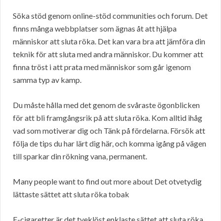
Söka stöd genom online-stöd communities och forum. Det
finns många webbplatser som ägnas åt att hjälpa
människor att sluta röka. Det kan vara bra att jämföra din
teknik för att sluta med andra människor. Du kommer att
finna tröst i att prata med människor som går igenom
samma typ av kamp.
Du måste hålla med det genom de svåraste ögonblicken
för att bli framgångsrik på att sluta röka. Kom alltid ihåg
vad som motiverar dig och Tänk på fördelarna. Försök att
följa de tips du har lärt dig här, och komma igång på vägen
till sparkar din rökning vana, permanent.
Many people want to find out more about Det otvetydig
lättaste sättet att sluta röka tobak
E-cigaretter är det tveklöst enklaste sättet att sluta röka.