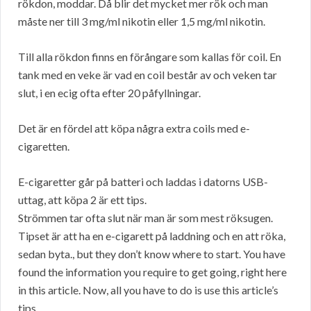
rökdon, moddar. Då blir det mycket mer rök och man
måste ner till 3 mg/ml nikotin eller 1,5 mg/ml nikotin.
Till alla rökdon finns en förångare som kallas för coil. En
tank med en veke är vad en coil består av och veken tar
slut, i en ecig ofta efter 20 påfyllningar.
Det är en fördel att köpa några extra coils med e-
cigaretten.
E-cigaretter går på batteri och laddas i datorns USB-
uttag, att köpa 2 är ett tips.
Strömmen tar ofta slut när man är som mest röksugen.
Tipset är att ha en e-cigarett på laddning och en att röka,
sedan byta., but they don’t know where to start. You have
found the information you require to get going, right here
in this article. Now, all you have to do is use this article’s
tips.