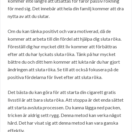
kommer inte längre att utsättas för faror passiv rökning
för med sig. Det innebär att hela din familj kommer att dra
nytta av att du slutar.
Om du kan tänka positivt och vara motiverad, då de
kommer att arbeta till din fördel att hjälpa dig sluta röka.
Föreställ dig hur mycket ditt liv kommer att förbättras
efter att du har lyckats sluta röka. Tänk på hur mycket
bättre du och ditt hem kommer att lukta när du har gjort
ändringen att sluta röka. Se till att också fokusera på de
positiva fördelarna för livet efter att sluta röka.
Det bästa du kan göra för att starta din cigarett gratis
livsstil är att bara sluta röka. Att stoppa är det enda sättet
att starta avsluta processen. Du kanna lägga ned packen,
tricken är aldrig sett rygg. Denna metod kan verka något
hård. Det har visat sig att denna metod kan vara ganska
effektiv.