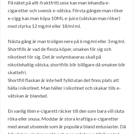
På nätet på allt-fraktfritt.sese kan man inhandla e-
cigaretter och svensk e-vätska. Första gången man röker
e-cigg kan man köpa 10ML e-juice (vätskan man röker)
med styrka 12 mg/ml eller 18/ml ml.
Nästa gång är man troligen nere på 6 mg/ml eller 3 mg/ml.
Shortfills är vad de flesta köper, smaken för sig och
nikotinet för sig. Det är volymbaseras skall på
nikotinhaltig vätska, shortfills blir billigare då smaken blir
skattefri.
Shortfill flaskan är inte helt fylld utan det finns plats att
hälla i nikotinet. Man häller i nikotinet och skakar tills e-
vätskan är blandad.
En vanlig liten e-cigarett räcker till den som bara vill sluta
röka eller snusa. Moddar är stora kraftiga e-cigaretter
med annat utseende som är populära bland entusiaster. Då