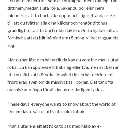
Du bör eliminera allt som är förknippat med rökning från
ditt hem, medan sluta röka. Saker du bör eliminera
inkluderar att ta bort askkoppar och cigarettändare. Se
till att du tvättar alla dina kläder och rengör ditt hus
grundligt för att ta bort röken lukten. Detta hjälper till att
förhindra att du blir påmind om rökning, vilket triggar ett
sug.
När du har läst den här artikeln kan du veta hur man slutar
röka. Du kan uppleva ett bakslag eller två, men nyckeln är
att fortsätta att försöka. Använd tipsen här och inte bli
frustrerad även om du misslyckas i början. Det tar ofta
människor många försök innan de slutligen lyckas.
These days, everyone wants to know about the world of
Det enklaste sättet att sluta röka tobak
Man slutar enkelt att röka tobak med hjälp av e-