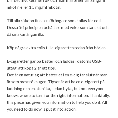
blir det mycket mer rök och man måste ner till 3 mg/ml
nikotin eller 1,5 mg/ml nikotin.
Till alla rökdon finns en förångare som kallas för coil.
Dessa är i princip en behållare med veke, som tar slut och
då smakar ångan illa.
Köp några extra coils till e-cigaretten redan från början.
E-cigaretter går på batteri och laddas i datorns USB-
uttag, att köpa 2 är ett tips.
Det är en naturlag att batteriet i en e-cig tar slut när man
är som mest röksugen. Tipset är att ha en e-cigarett på
laddning och en att röka, sedan byta., but not everyone
knows where to turn for the right information. Thankfully,
this piece has given you information to help you do it. All
you need to do now is put it into action.