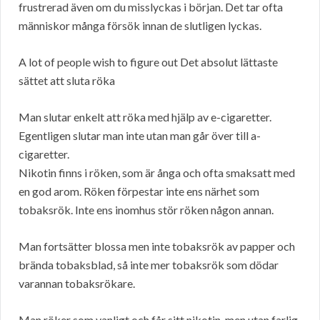
frustrerad även om du misslyckas i början. Det tar ofta
människor många försök innan de slutligen lyckas.
A lot of people wish to figure out Det absolut lättaste
sättet att sluta röka
Man slutar enkelt att röka med hjälp av e-cigaretter.
Egentligen slutar man inte utan man går över till a-
cigaretter.
Nikotin finns i röken, som är ånga och ofta smaksatt med
en god arom. Röken förpestar inte ens närhet som
tobaksrök. Inte ens inomhus stör röken någon annan.
Man fortsätter blossa men inte tobaksrök av papper och
brända tobaksblad, så inte mer tobaksrök som dödar
varannan tobaksrökare.
Man röker som vanligt och får sitt nikotin, men utan farlig