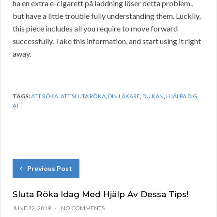
ha en extra e-cigarett på laddning löser detta problem.,
but have a little trouble fully understanding them. Luckily,
this piece includes all you require to move forward
successfully. Take this information, and start using it right
away.
TAGS:
ATT RÖKA
,
ATT SLUTA RÖKA
,
DIN LÄKARE
,
DU KAN
,
HJÄLPA DIG
ATT
Previous Post
Sluta Röka Idag Med Hjälp Av Dessa Tips!
JUNE 22, 2019
NO COMMENTS