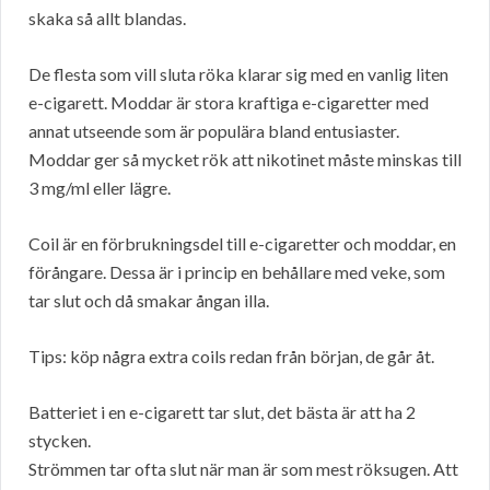
skaka så allt blandas.
De flesta som vill sluta röka klarar sig med en vanlig liten
e-cigarett. Moddar är stora kraftiga e-cigaretter med
annat utseende som är populära bland entusiaster.
Moddar ger så mycket rök att nikotinet måste minskas till
3 mg/ml eller lägre.
Coil är en förbrukningsdel till e-cigaretter och moddar, en
förångare. Dessa är i princip en behållare med veke, som
tar slut och då smakar ångan illa.
Tips: köp några extra coils redan från början, de går åt.
Batteriet i en e-cigarett tar slut, det bästa är att ha 2
stycken.
Strömmen tar ofta slut när man är som mest röksugen. Att