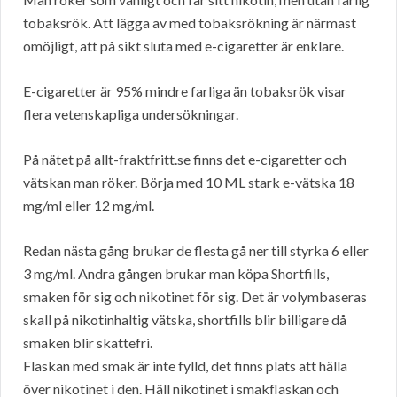
tobaksrök. Att lägga av med tobaksrökning är närmast
omöjligt, att på sikt sluta med e-cigaretter är enklare.
E-cigaretter är 95% mindre farliga än tobaksrök visar
flera vetenskapliga undersökningar.
På nätet på allt-fraktfritt.se finns det e-cigaretter och
vätskan man röker. Börja med 10 ML stark e-vätska 18
mg/ml eller 12 mg/ml.
Redan nästa gång brukar de flesta gå ner till styrka 6 eller
3 mg/ml. Andra gången brukar man köpa Shortfills,
smaken för sig och nikotinet för sig. Det är volymbaseras
skall på nikotinhaltig vätska, shortfills blir billigare då
smaken blir skattefri.
Flaskan med smak är inte fylld, det finns plats att hälla
över nikotinet i den. Häll nikotinet i smakflaskan och