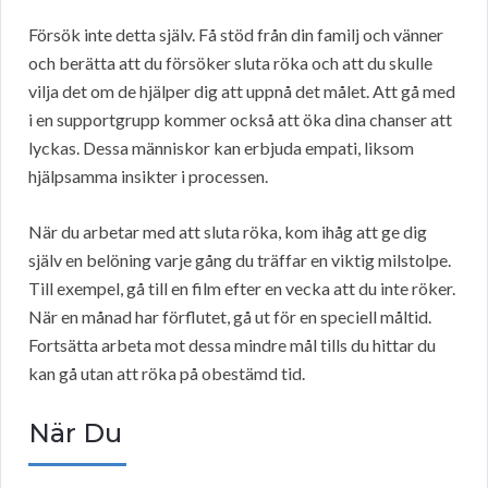
Försök inte detta själv. Få stöd från din familj och vänner
och berätta att du försöker sluta röka och att du skulle
vilja det om de hjälper dig att uppnå det målet. Att gå med
i en supportgrupp kommer också att öka dina chanser att
lyckas. Dessa människor kan erbjuda empati, liksom
hjälpsamma insikter i processen.
När du arbetar med att sluta röka, kom ihåg att ge dig
själv en belöning varje gång du träffar en viktig milstolpe.
Till exempel, gå till en film efter en vecka att du inte röker.
När en månad har förflutet, gå ut för en speciell måltid.
Fortsätta arbeta mot dessa mindre mål tills du hittar du
kan gå utan att röka på obestämd tid.
När Du