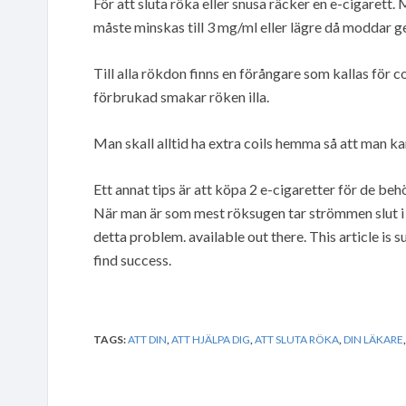
För att sluta röka eller snusa räcker en e-cigarett.
måste minskas till 3 mg/ml eller lägre då moddar 
Till alla rökdon finns en förångare som kallas för c
förbrukad smakar röken illa.
Man skall alltid ha extra coils hemma så att man ka
Ett annat tips är att köpa 2 e-cigaretter för de beh
När man är som mest röksugen tar strömmen slut i e
detta problem. available out there. This article is s
find success.
TAGS:
ATT DIN
,
ATT HJÄLPA DIG
,
ATT SLUTA RÖKA
,
DIN LÄKARE