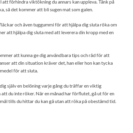
till att förhindra viktökning du annars kan uppleva. Tänk på
ka, så det kommer att bli sugen mat som galen.
 fläckar och även tuggummi för att hjälpa dig sluta röka om
er att hjälpa dig sluta med att leverera din kropp med en
kommer att kunna ge dig användbara tips och råd för att
anser att din situation kräver det, han eller hon kan tycka
medel för att sluta.
ig själv en belöning varje gång du träffar en viktig
a att du inte röker. När en månad har förflutet, gå ut för en
ål tills du hittar du kan gå utan att röka på obestämd tid.