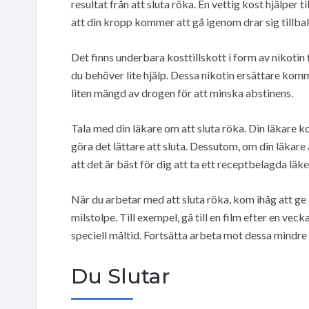
resultat från att sluta röka. En vettig kost hjälper 
att din kropp kommer att gå igenom drar sig tillba
Det finns underbara kosttillskott i form av nikotin
du behöver lite hjälp. Dessa nikotin ersättare komm
liten mängd av drogen för att minska abstinens.
Tala med din läkare om att sluta röka. Din läkare 
göra det lättare att sluta. Dessutom, om din läkare 
att det är bäst för dig att ta ett receptbelagda läke
När du arbetar med att sluta röka, kom ihåg att ge d
milstolpe. Till exempel, gå till en film efter en veck
speciell måltid. Fortsätta arbeta mot dessa mindre m
Du Slutar