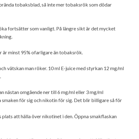
 brända tobaksblad, så inte mer tobaksrök som dödar
öka fortsätter som vanligt. På längre sikt är det mycket
kning.
er är minst 95% ofarligare än tobaksrök.
er och vätskan man röker. 10 ml E-juice med styrkan 12 mg/ml
.
man nästan omgående ner till 6 mg/ml eller 3 mg/ml
smaken för sig och nikotin för sig. Det blir billigare så för
as plats att hälla över nikotinet i den. Öppna smakflaskan