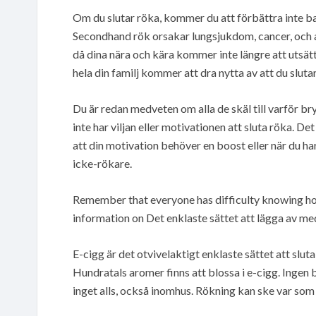
Om du slutar röka, kommer du att förbättra inte ba
Secondhand rök orsakar lungsjukdom, cancer, och a
då dina nära och kära kommer inte längre att utsätt
hela din familj kommer att dra nytta av att du slutar
Du är redan medveten om alla de skäl till varför br
inte har viljan eller motivationen att sluta röka. Det
att din motivation behöver en boost eller när du har 
icke-rökare.
Remember that everyone has difficulty knowing how
information on Det enklaste sättet att lägga av me
E-cigg är det otvivelaktigt enklaste sättet att sluta
Hundratals aromer finns att blossa i e-cigg. Ingen bl
inget alls, också inomhus. Rökning kan ske var som