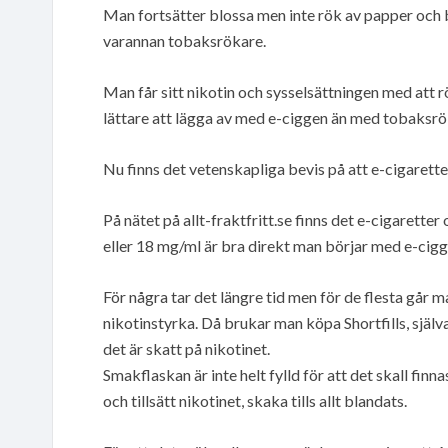
Man fortsätter blossa men inte rök av papper och
varannan tobaksrökare.
Man får sitt nikotin och sysselsättningen med att r
lättare att lägga av med e-ciggen än med tobaksrö
Nu finns det vetenskapliga bevis på att e-cigarett
På nätet på allt-fraktfritt.se finns det e-cigarett
eller 18 mg/ml är bra direkt man börjar med e-cigg
För några tar det längre tid men för de flesta går 
nikotinstyrka. Då brukar man köpa Shortfills, själva 
det är skatt på nikotinet.
Smakflaskan är inte helt fylld för att det skall finn
och tillsätt nikotinet, skaka tills allt blandats.