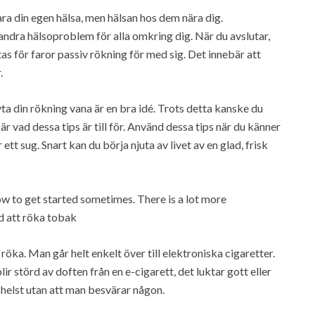
ra din egen hälsa, men hälsan hos dem nära dig.
ndra hälsoproblem för alla omkring dig. När du avslutar,
as för faror passiv rökning för med sig. Det innebär att
.
yta din rökning vana är en bra idé. Trots detta kanske du
 är vad dessa tips är till för. Använd dessa tips när du känner
ett sug. Snart kan du börja njuta av livet av en glad, frisk
 to get started sometimes. There is a lot more
d att röka tobak
 röka. Man går helt enkelt över till elektroniska cigaretter.
ir störd av doften från en e-cigarett, det luktar gott eller
 helst utan att man besvärar någon.