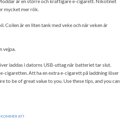
 Moddar är en större och kraftigare e-cigarett. Nikotinet
ger mycket mer rök.
oil. Coilen är en liten tank med veke och när veken är
n vejpa.
över laddas i datorns USB-uttag när batteriet tar slut.
-cigaretten. Att ha en extra e-cigarett på laddning löser
ure to be of great value to you. Use these tips, and you can
,
KOMMER ATT