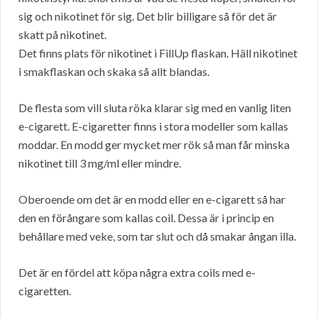
sig och nikotinet för sig. Det blir billigare så för det är
skatt på nikotinet.
Det finns plats för nikotinet i FillUp flaskan. Häll nikotinet
i smakflaskan och skaka så allt blandas.
De flesta som vill sluta röka klarar sig med en vanlig liten
e-cigarett. E-cigaretter finns i stora modeller som kallas
moddar. En modd ger mycket mer rök så man får minska
nikotinet till 3 mg/ml eller mindre.
Oberoende om det är en modd eller en e-cigarett så har
den en förångare som kallas coil. Dessa är i princip en
behållare med veke, som tar slut och då smakar ångan illa.
Det är en fördel att köpa några extra coils med e-
cigaretten.