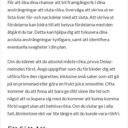
För att öka dina chanser att bli framgångsrik i dina
ansträngningar att sluta röka, överväga att skriva ut en
lista över för-och nackdelar med att sluta. Att skriva ut
fördelarna kan bidra till att belysa fördelarna med den
åtgärd du tar. Detta kan hjälpa dig att fokusera dina
avsluta ansträngningar tydligare, samt att identifiera
eventuella svagheter i din plan.
Om du känner att du absolut måste röka, prova Delay-
metoden först. Ange uppgifter som du förbinder dig att
utföra före den cigaretten, inklusive små saker som att gå
på en promenad eller göra en frukt juice smoothie. Ofta
kommer du att finna att bara ge ditt sinne lite tid och
något att ockupera sig med du kommer att kunna komma
förbi suget utan att behöva röka. Om du slutar ge i alla
fall, åtminstone det var lite längre att du kunde vara rökfri.