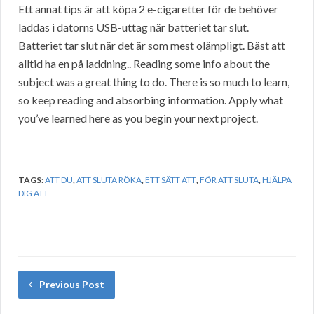
Ett annat tips är att köpa 2 e-cigaretter för de behöver
laddas i datorns USB-uttag när batteriet tar slut.
Batteriet tar slut när det är som mest olämpligt. Bäst att
alltid ha en på laddning.. Reading some info about the
subject was a great thing to do. There is so much to learn,
so keep reading and absorbing information. Apply what
you’ve learned here as you begin your next project.
TAGS:
ATT DU
,
ATT SLUTA RÖKA
,
ETT SÄTT ATT
,
FÖR ATT SLUTA
,
HJÄLPA
DIG ATT
Previous Post