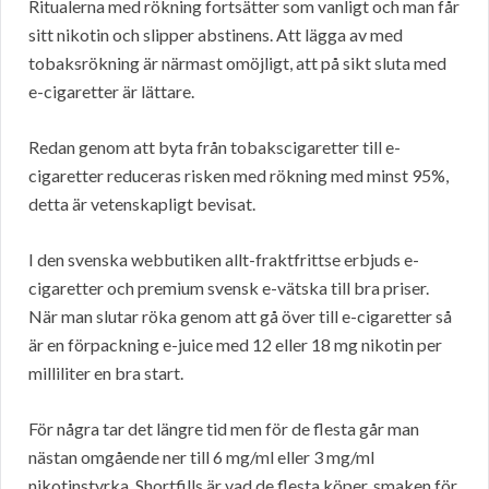
Ritualerna med rökning fortsätter som vanligt och man får
sitt nikotin och slipper abstinens. Att lägga av med
tobaksrökning är närmast omöjligt, att på sikt sluta med
e-cigaretter är lättare.
Redan genom att byta från tobakscigaretter till e-
cigaretter reduceras risken med rökning med minst 95%,
detta är vetenskapligt bevisat.
I den svenska webbutiken allt-fraktfrittse erbjuds e-
cigaretter och premium svensk e-vätska till bra priser.
När man slutar röka genom att gå över till e-cigaretter så
är en förpackning e-juice med 12 eller 18 mg nikotin per
milliliter en bra start.
För några tar det längre tid men för de flesta går man
nästan omgående ner till 6 mg/ml eller 3 mg/ml
nikotinstyrka. Shortfills är vad de flesta köper, smaken för