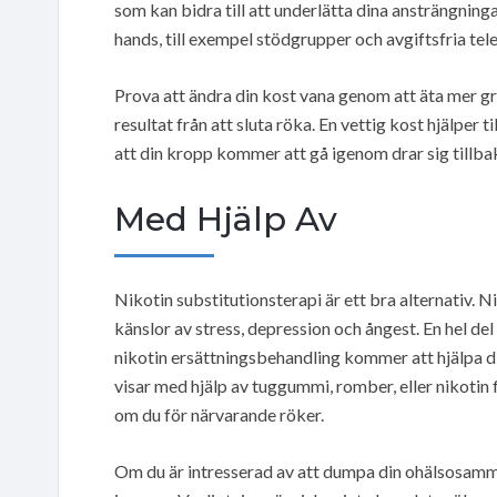
som kan bidra till att underlätta dina ansträngninga
hands, till exempel stödgrupper och avgiftsfria tel
Prova att ändra din kost vana genom att äta mer grö
resultat från att sluta röka. En vettig kost hjälper 
att din kropp kommer att gå igenom drar sig tillba
Med Hjälp Av
Nikotin substitutionsterapi är ett bra alternativ. 
känslor av stress, depression och ångest. En hel de
nikotin ersättningsbehandling kommer att hjälpa di
visar med hjälp av tuggummi, romber, eller nikotin 
om du för närvarande röker.
Om du är intresserad av att dumpa din ohälsosamma v