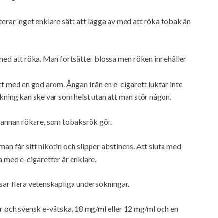
rar inget enklare sätt att lägga av med att röka tobak än
v med att röka. Man fortsätter blossa men röken innehåller
tt med en god arom. Ångan från en e-cigarett luktar inte
ökning kan ske var som helst utan att man stör någon.
rannan rökare, som tobaksrök gör.
an får sitt nikotin och slipper abstinens. Att sluta med
a med e-cigaretter är enklare.
sar flera vetenskapliga undersökningar.
ter och svensk e-vätska. 18 mg/ml eller 12 mg/ml och en