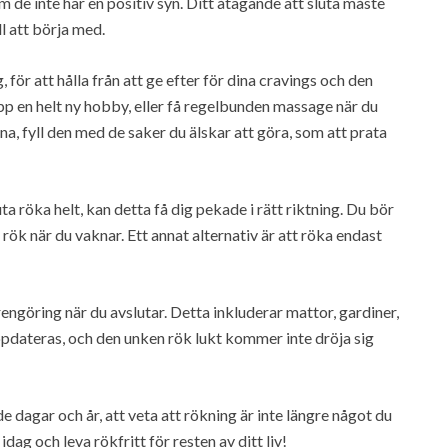
m de inte har en positiv syn. Ditt åtagande att sluta måste
ll att börja med.
g, för att hålla från att ge efter för dina cravings och den
upp en helt ny hobby, eller få regelbunden massage när du
na, fyll den med de saker du älskar att göra, som att prata
a röka helt, kan detta få dig pekade i rätt riktning. Du bör
rök när du vaknar. Ett annat alternativ är att röka endast
engöring när du avslutar. Detta inkluderar mattor, gardiner,
pdateras, och den unken rök lukt kommer inte dröja sig
dagar och år, att veta att rökning är inte längre något du
dag och leva rökfritt för resten av ditt liv!