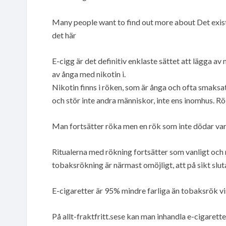
Many people want to find out more about Det existe
det här
E-cigg är det definitiv enklaste sättet att lägga a
av ånga med nikotin i.
Nikotin finns i röken, som är ånga och ofta smaksa
och stör inte andra människor, inte ens inomhus. R
Man fortsätter röka men en rök som inte dödar va
Ritualerna med rökning fortsätter som vanligt och m
tobaksrökning är närmast omöjligt, att på sikt slut
E-cigaretter är 95% mindre farliga än tobaksrök vi
På allt-fraktfritt.sese kan man inhandla e-cigaret