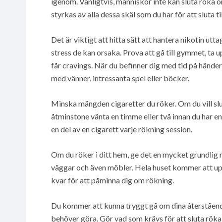
igenom. Vanligtvis, människor inte kan sluta röka o
styrkas av alla dessa skäl som du har för att sluta ti
Det är viktigt att hitta sätt att hantera nikotin utta
stress de kan orsaka. Prova att gå till gymmet, ta 
får cravings. När du befinner dig med tid på händer
med vänner, intressanta spel eller böcker.
Minska mängden cigaretter du röker. Om du vill slut
åtminstone vänta en timme eller två innan du har en 
en del av en cigarett varje rökning session.
Om du röker i ditt hem, ge det en mycket grundlig r
väggar och även möbler. Hela huset kommer att up
kvar för att påminna dig om rökning.
Du kommer att kunna tryggt gå om dina återstående 
behöver göra. Gör vad som krävs för att sluta röka i