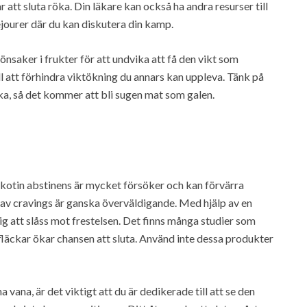
r att sluta röka. Din läkare kan också ha andra resurser till
ejourer där du kan diskutera din kamp.
nsaker i frukter för att undvika att få den vikt som
till att förhindra viktökning du annars kan uppleva. Tänk på
ka, så det kommer att bli sugen mat som galen.
Nikotin abstinens är mycket försöker och kan förvärra
l av cravings är ganska överväldigande. Med hjälp av en
g att slåss mot frestelsen. Det finns många studier som
fläckar ökar chansen att sluta. Använd inte dessa produkter
ana, är det viktigt att du är dedikerade till att se den