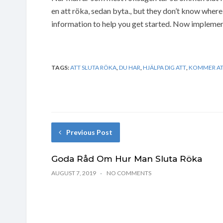
en att röka, sedan byta., but they don’t know where 
information to help you get started. Now implement
TAGS:
ATT SLUTA RÖKA
,
DU HAR
,
HJÄLPA DIG ATT
,
KOMMER A
Previous Post
Goda Råd Om Hur Man Sluta Röka
AUGUST 7, 2019
NO COMMENTS