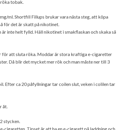
 röka tobak.
mg/ml. Shortfill Fillups brukar vara nästa steg, att köpa
å för det är skatt på nikotinet.
den är inte helt fylld. Häll nikotinet i smakflaskan och skaka så
r för att sluta röka. Moddar är stora kraftiga e-cigaretter
er. Då blir det mycket mer rök och man måste ner till 3
l. Efter ca 20 påfyllningar tar coilen slut, veken i colilen tar
 åt.
 2 stycken.
-cigaretten. Tipset är att ha en e-cigarett på laddning och