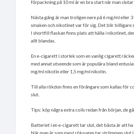
förpackning på 10 ml är en bra start när man slutar
Nästa gång är man troligen nere på 6 mg/ml eller 3 
smaken och nikotinet var för sig. Det blir billigare s
I shortfill flaskan finns plats att hälla i nikotinet, 
allt blandas.
En e-cigarett i storlek som en vanlig cigarett räcke
med annat utseende som är populära bland entusiast
mg/ml nikotin eller 1,5 mg/ml nikotin.
Till alla rökdon finns en förångare som kallas för coi
slut.
Tips: köp några extra coils redan från början, de går
Batteriet i en e-cigarett tar slut, det bästa är att ha
När man är som mest röksugen tar strömmen slut i e