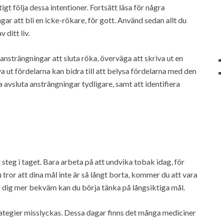
tigt följa dessa intentioner. Fortsätt läsa för några
gar att bli en icke-rökare, för gott. Använd sedan allt du
v ditt liv.
 ansträngningar att sluta röka, överväga att skriva ut en
va ut fördelarna kan bidra till att belysa fördelarna med den
a avsluta ansträngningar tydligare, samt att identifiera
 steg i taget. Bara arbeta på att undvika tobak idag, för
u tror att dina mål inte är så långt borta, kommer du att vara
 dig mer bekväm kan du börja tänka på långsiktiga mål.
strategier misslyckas. Dessa dagar finns det många mediciner