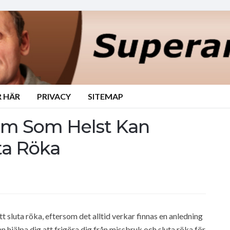
 HÄR
PRIVACY
SITEMAP
m Som Helst Kan
ta Röka
att sluta röka, eftersom det alltid verkar finnas en anledning
an hjälpa dig att frigöra dig från missbruk och sluta röka för