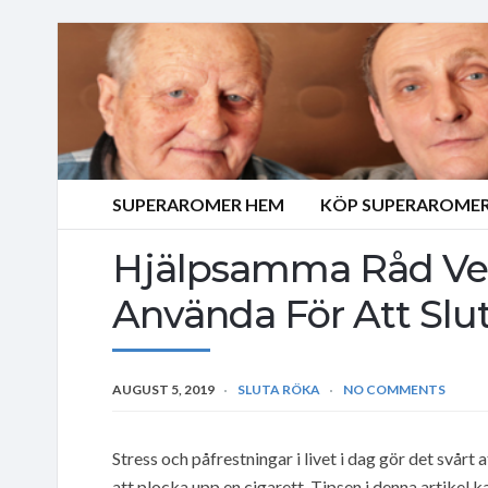
SUPERAROMER HEM
KÖP SUPERAROMER
Hjälpsamma Råd Ve
Använda För Att Slu
AUGUST 5, 2019
SLUTA RÖKA
NO COMMENTS
Stress och påfrestningar i livet i dag gör det svårt 
att plocka upp en cigarett. Tipsen i denna artikel k