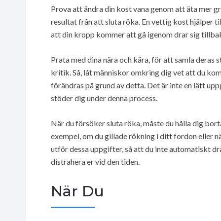
Prova att ändra din kost vana genom att äta mer grö
resultat från att sluta röka. En vettig kost hjälper 
att din kropp kommer att gå igenom drar sig tillba
Prata med dina nära och kära, för att samla deras s
kritik. Så, låt människor omkring dig vet att du k
förändras på grund av detta. Det är inte en lätt uppg
stöder dig under denna process.
När du försöker sluta röka, måste du hålla dig borta
exempel, om du gillade rökning i ditt fordon eller 
utför dessa uppgifter, så att du inte automatiskt 
distrahera er vid den tiden.
När Du