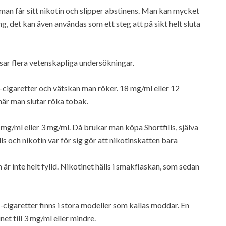
man får sitt nikotin och slipper abstinens. Man kan mycket
, det kan även användas som ett steg att på sikt helt sluta
sar flera vetenskapliga undersökningar.
e-cigaretter och vätskan man röker. 18 mg/ml eller 12
när man slutar röka tobak.
 6 mg/ml eller 3 mg/ml. Då brukar man köpa Shortfills, själva
lls och nikotin var för sig gör att nikotinskatten bara
den är inte helt fylld. Nikotinet hälls i smakflaskan, som sedan
 E-cigaretter finns i stora modeller som kallas moddar. En
t till 3 mg/ml eller mindre.