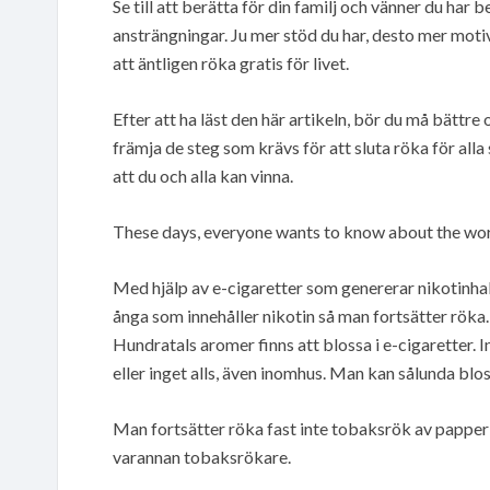
Se till att berätta för din familj och vänner du har b
ansträngningar. Ju mer stöd du har, desto mer mot
att äntligen röka gratis för livet.
Efter att ha läst den här artikeln, bör du må bättre 
främja de steg som krävs för att sluta röka för all
att du och alla kan vinna.
These days, everyone wants to know about the worl
Med hjälp av e-cigaretter som genererar nikotinha
ånga som innehåller nikotin så man fortsätter röka.
Hundratals aromer finns att blossa i e-cigaretter. I
eller inget alls, även inomhus. Man kan sålunda blo
Man fortsätter röka fast inte tobaksrök av pappe
varannan tobaksrökare.