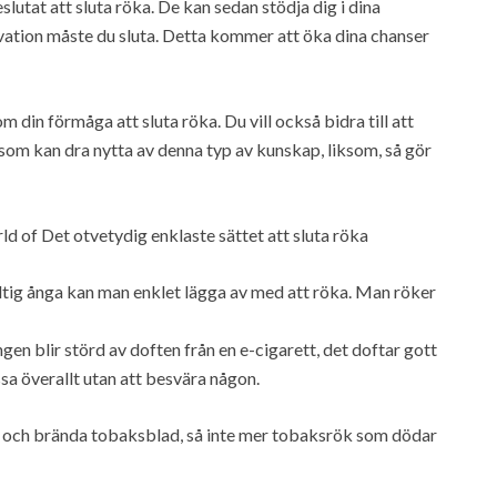
eslutat att sluta röka. De kan sedan stödja dig i dina
ivation måste du sluta. Detta kommer att öka dina chanser
om din förmåga att sluta röka. Du vill också bidra till att
a som kan dra nytta av denna typ av kunskap, liksom, så gör
d of Det otvetydig enklaste sättet att sluta röka
ltig ånga kan man enklet lägga av med att röka. Man röker
ngen blir störd av doften från en e-cigarett, det doftar gott
ssa överallt utan att besvära någon.
r och brända tobaksblad, så inte mer tobaksrök som dödar