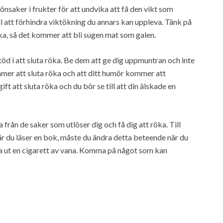
nsaker i frukter för att undvika att få den vikt som
till att förhindra viktökning du annars kan uppleva. Tänk på
ka, så det kommer att bli sugen mat som galen.
töd i att sluta röka. Be dem att ge dig uppmuntran och inte
ommer att sluta röka och att ditt humör kommer att
ift att sluta röka och du bör se till att din älskade en
 från de saker som utlöser dig och få dig att röka. Till
när du läser en bok, måste du ändra detta beteende när du
dra ut en cigarett av vana. Komma på något som kan