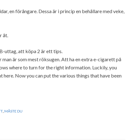
dar, en förångare. Dessa är i princip en behållare med veke,
 åt.
-uttag, att köpa 2 är ett tips.
 när man är som mest röksugen. Att ha en extra e-cigarett på
ws where to turn for the right information. Luckily, you
ght here. Now you can put the various things that have been
TT
,
MÅSTE DU