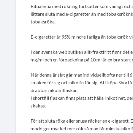
Ritualerna med rökning fortsätter som vanligt och 
lättare sluta med e-cigaretter än med tobaksrökning
tobaksröka.
E-cigaretter är 95% mindre farliga än tobaksrök vi
I den svenska webbutiken allt-fraktfritt finns det 
mg/ml och en förpackning på 10 ml är en bra start 
När denna är slut går man individuellt ofta ner till
smaken för sig och nikotin för sig. Att köpa Shortfi
drabbar nikotinflaskan.
I shortfill flaskan finns plats att hälla i nikotinet, 
skakas.
För att sluta röka eller snusa räcker en e-cigarett.
modd ger mycket mer rök så man får minska nikotine