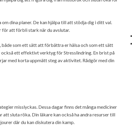
om dina planer. De kan hjälpa till att stödja dig i ditt val.
ör att förbli stark när du avslutar.
 både som ett sätt att förbättra er hälsa och som ett sätt
 också ett effektivt verktyg för Stresslindring. En brist på
h börjar med korta uppmätt steg av aktivitet. Rådgör med din
strategier misslyckas. Dessa dagar finns det många mediciner
r att sluta röka. Din läkare kan också ha andra resurser till
ejourer där du kan diskutera din kamp.